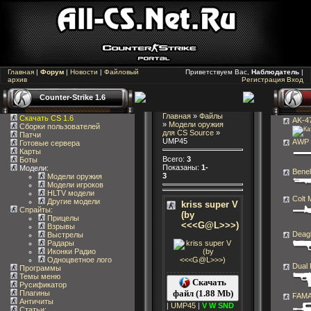
Главная
|
Форум
|
Новости
|
Файловый
Приветствуем Вас,
Наблюдатель
|
архив
Регистрация
Вход
Counter-Strike 1.6
Главная
»
Файлы
Скачать CS 1.6
AK-4
»
Модели оружия
Сборки пользователей
для CS Source
»
Патчи
UMP45
AWP
Готовые сервера
Карты
Всего
:
3
Боты
Показаны
:
1-
Модели:
Benel
3
Модели оружия
Модели игроков
HLTV модели
Colt
Другие модели
kriss super V
Спрайты
:
(by
Прицелы
<<<G@L>>>)
Взрывы
Deag
Выстрелы
Радары
Иконки Радио
Одноцветное лого
Dual 
Программы
Темы меню
Скачать
Русификатор
файл (1.88 Mb)
Плагины
FAM
Античиты
|
UMP45
|
V
W
SND
Статьи
: