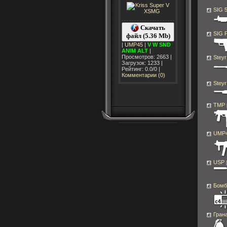
SIG 
Скачать
SIG 
файл (5.36 Mb)
|
UMP45
|
V
W
SND
ANIM
ALT
|
Просмотров: 2663 |
Stey
Загрузок: 1233 |
Рейтинг: 0.0/0 |
Комментарии (0)
Steyr
TMP
UMP
USP
Бомб
Гран