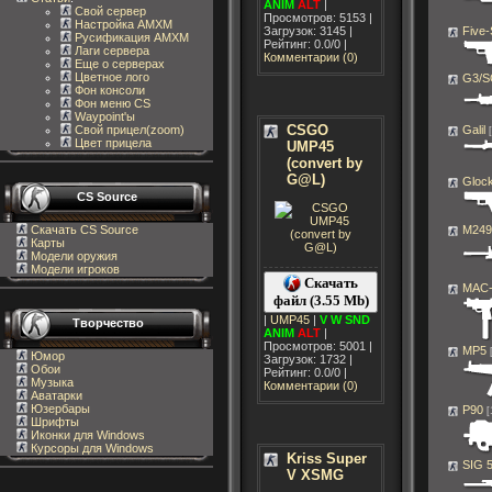
ANIM
ALT
|
Свой сервер
Просмотров: 5153 |
Настройка AMXM
Загрузок: 3145 |
Five
Русификация AMXM
Рейтинг: 0.0/0 |
Лаги сервера
Комментарии (0)
Еще о серверах
Цветное лого
G3/S
Фон консоли
Фон меню CS
Waypoint'ы
CSGO
Свой прицел(zoom)
Galil
Цвет прицела
UMP45
(convert by
G@L)
Gloc
CS Source
Скачать CS Source
M249
Карты
Модели оружия
Модели игроков
Скачать
MAC-
файл (3.55 Mb)
|
UMP45
|
V
W
SND
Творчество
ANIM
ALT
|
Просмотров: 5001 |
MP5
Юмор
Загрузок: 1732 |
Обои
Рейтинг: 0.0/0 |
Музыка
Комментарии (0)
Аватарки
Юзербары
P90
[
Шрифты
Иконки для Windows
Курсоры для Windows
Kriss Super
SIG 
V XSMG