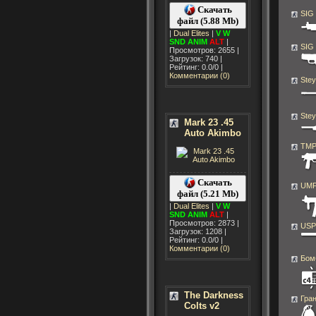
Скачать
SIG
файл (5.88 Mb)
|
Dual Elites
|
V
W
SND
ANIM
ALT
|
SIG
Просмотров: 2655 |
Загрузок: 740 |
Рейтинг: 0.0/0 |
Комментарии (0)
Ste
Stey
Mark 23 .45
Auto Akimbo
TM
Скачать
UMP
файл (5.21 Mb)
|
Dual Elites
|
V
W
SND
ANIM
ALT
|
Просмотров: 2873 |
USP
Загрузок: 1208 |
Рейтинг: 0.0/0 |
Комментарии (0)
Бом
The Darkness
Гра
Colts v2