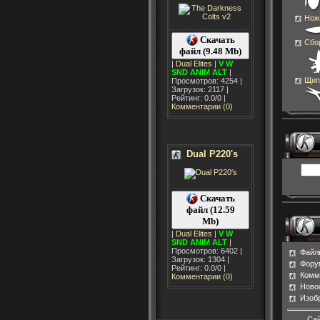
Нож 
Скачать
Сбо
файл (9.48 Mb)
|
Dual Elites
|
V
W
SND
ANIM
ALT
|
Щипц
Просмотров: 4254 |
Загрузок: 2117 |
Рейтинг: 0.0/0 |
Комментарии (0)
Dual P220's
Скачать
файл (12.59
Mb)
|
Dual Elites
|
V
W
SND
ANIM
ALT
|
Просмотров: 6402 |
Файл
Загрузок: 1304 |
Фору
Рейтинг: 0.0/0 |
Комм
Комментарии (0)
Ново
Изоб
Сай