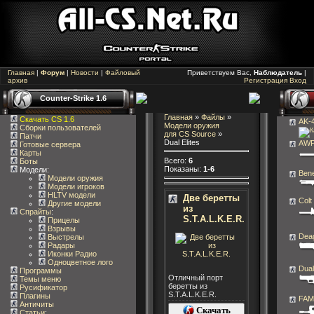
Главная
|
Форум
|
Новости
|
Файловый
Приветствуем Вас,
Наблюдатель
|
архив
Регистрация
Вход
Counter-Strike 1.6
Главная
»
Файлы
»
Скачать CS 1.6
AK-
Модели оружия
Сборки пользователей
для CS Source
»
Патчи
Dual Elites
AW
Готовые сервера
Карты
Всего
:
6
Боты
Показаны
:
1-6
Модели:
Bene
Модели оружия
Модели игроков
HLTV модели
Две беретты
Col
Другие модели
из
Спрайты
:
S.T.A.L.K.E.R.
Прицелы
Взрывы
Dea
Выстрелы
Радары
Иконки Радио
Одноцветное лого
Dual
Программы
Отличный порт
Темы меню
беретты из
Русификатор
S.T.A.L.K.E.R.
Плагины
FAM
Античиты
Скачать
Статьи
: