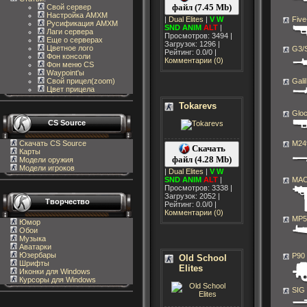
файл (7.45 Mb)
Свой сервер
Настройка AMXM
|
Dual Elites
|
V
W
Fiv
Русификация AMXM
SND
ANIM
ALT
|
Лаги сервера
Просмотров: 3494 |
Еще о серверах
Загрузок: 1296 |
Цветное лого
G3/
Рейтинг: 0.0/0 |
Фон консоли
Комментарии (0)
Фон меню CS
Waypoint'ы
Свой прицел(zoom)
Galil
Цвет прицела
Tokarevs
Glo
CS Source
Скачать CS Source
M24
Скачать
Карты
файл (4.28 Mb)
Модели оружия
Модели игроков
|
Dual Elites
|
V
W
SND
ANIM
ALT
|
MAC
Просмотров: 3338 |
Загрузок: 2052 |
Творчество
Рейтинг: 0.0/0 |
Комментарии (0)
MP5
Юмор
Обои
Музыка
Аватарки
Юзербары
P90
Old School
Шрифты
Elites
Иконки для Windows
Курсоры для Windows
SIG