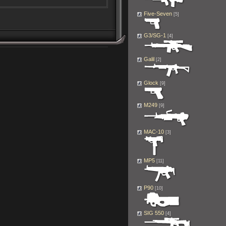
Five-Seven
[5]
G3/SG-1
[4]
Galil
[2]
Glock
[9]
M249
[9]
MAC-10
[3]
MP5
[11]
P90
[10]
SIG 550
[4]