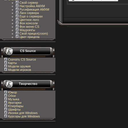
Свой сервер
Настройка AMXM
Русификация AMXM
Лаги сервера
Еще о серверах
Цветное лого
Фон консоли
Фон меню CS
Waypoint'ы
Свой прицел(zoom)
Цвет прицела
CS Source
Скачать CS Source
Карты
Модели оружия
Модели игроков
Творчество
Юмор
Обои
Музыка
Аватарки
Юзербары
Шрифты
Иконки для Windows
Курсоры для Windows