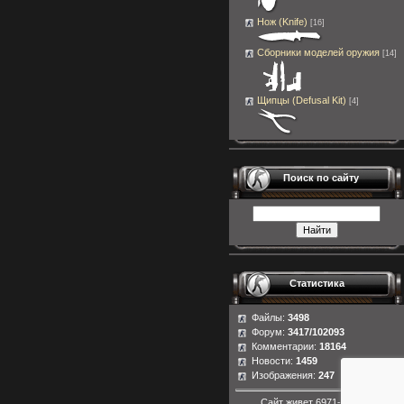
Нож (Knife)
[16]
Сборники моделей оружия
[14]
Щипцы (Defusal Kit)
[4]
Поиск по сайту
Статистика
Файлы:
3498
Форум:
3417/102093
Комментарии:
18164
Новости:
1459
Изображения:
247
Сайт живет
6971-й день.