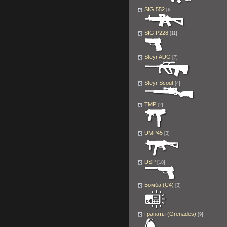
SIG 552
[6]
SIG P228
[11]
Steyr AUG
[7]
Steyr Scout
[4]
TMP
[2]
UMP45
[3]
USP
[18]
Бомба (C4)
[3]
Гранаты (Grenades)
[9]