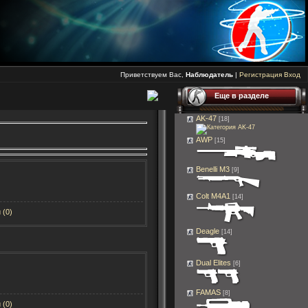
Приветствуем Вас,
Наблюдатель
|
Регистрация
Вход
Еще в разделе
AK-47
[18]
AWP
[15]
Benelli M3
[9]
Colt M4A1
[14]
 (0)
Deagle
[14]
Dual Elites
[6]
FAMAS
[8]
 (0)