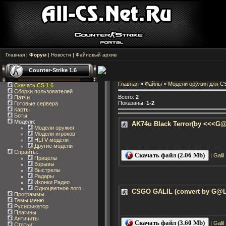
Главная
|
Форум
|
Новости
|
Файловый архив
Counter-Strike 1.6
Главная
»
Файлы
»
Модели оружия для C
Скачать CS 1.6
Сборки пользователей
Всего
:
2
Патчи
Показаны
:
1-2
Готовые сервера
Карты
Боты
Модели:
AK74u Black Terror(by <<<G
Модели оружия
Модели игроков
HLTV модели
Другие модели
Спрайты
:
Скачать файл (2.06 Mb)
|
Galil
Прицелы
Взрывы
Выстрелы
Радары
Иконки Радио
Одноцветное лого
CSGO GALIL (convert by G@L
Программы
Темы меню
Русификатор
Плагины
Античиты
Скачать файл (3.60 Mb)
|
Galil
Статьи
: