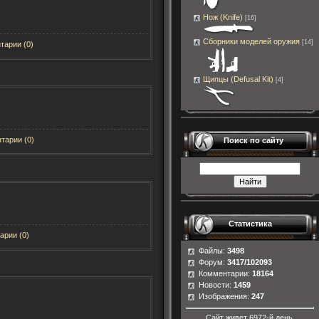
Нож (Knife)
[16]
Сборники моделей оружия
[14]
тарии (0)
Щипцы (Defusal Kit)
[4]
тарии (0)
Поиск по сайту
Статистика
арии (0)
Файлы:
3498
Форум:
3417/102093
Комментарии:
18164
Новости:
1459
Изображения:
247
Сайт живет
6972-й день.