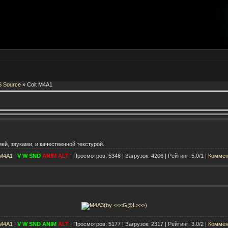
S Source
» Colt M4A1
ей, звуками, и качественной текстурой.
 M4A1
|
V
W
SND
ANIM
ALT
| Просмотров: 5346 | Загрузок: 4206 | Рейтинг: 5.0/1 |
Коммен
 M4A1
|
V
W
SND
ANIM
ALT
| Просмотров: 5177 | Загрузок: 2317 | Рейтинг: 3.0/2 |
Коммен