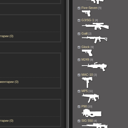
Five-Seven
[5]
G3/SG-1
[4]
Galil
[2]
тарии (0)
Glock
[9]
M249
[9]
MAC-10
[3]
ментарии (0)
MP5
[11]
P90
[10]
тарии (0)
SIG 550
[4]