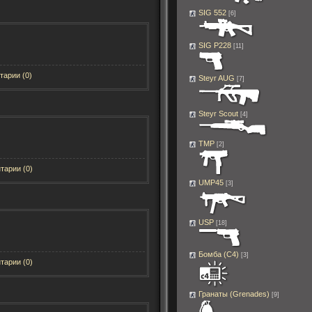
SIG 552
[6]
SIG P228
[11]
тарии (0)
Steyr AUG
[7]
Steyr Scout
[4]
TMP
[2]
тарии (0)
UMP45
[3]
USP
[18]
Бомба (C4)
[3]
тарии (0)
Гранаты (Grenades)
[9]