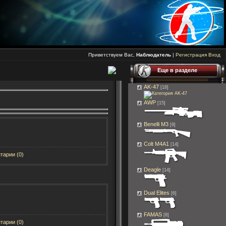
Приветствуем Вас,
Наблюдатель
|
Регистрация
Вход
Еще в разделе
AK-47
[18]
AWP
[15]
Benelli M3
[9]
Colt M4A1
[14]
тарии (0)
Deagle
[14]
Dual Elites
[6]
FAMAS
[8]
тарии (0)