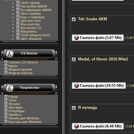
Свой сервер
Настройка AMXM
Русификация AMXM
Лаги сервера
Еще о серверах
Teh Snake AKM
Цветное лого
Фон консоли
Фон меню CS
Waypoint'ы
Свой прицел(zoom)
Скачать файл (5.07 Mb)
|
Colt
Цвет прицела
CS Source
MedaL of Honor 2010 M4a1
Скачать CS Source
Карты
Модели оружия
Модели игроков
Скачать файл (10.55 Mb)
|
Col
Творчество
Юмор
Обои
Музыка
Я легенда
Аватарки
Юзербары
Шрифты
Иконки для Windows
Курсоры для Windows
Скачать файл (8.48 Mb)
|
Colt