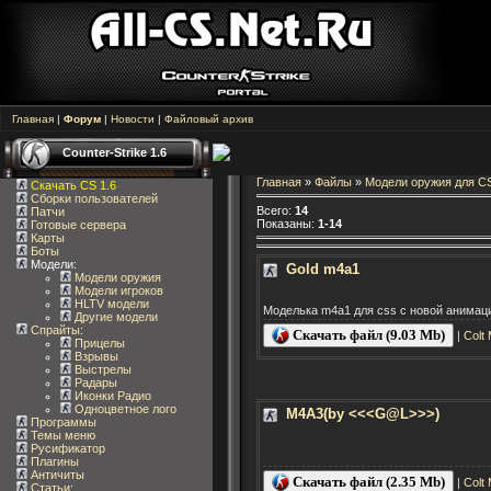
Главная
|
Форум
|
Новости
|
Файловый архив
Counter-Strike 1.6
Главная
»
Файлы
»
Модели оружия для C
Скачать CS 1.6
Сборки пользователей
Всего
:
14
Патчи
Показаны
:
1-14
Готовые сервера
Карты
Боты
Модели:
Gold m4a1
Модели оружия
Модели игроков
HLTV модели
Моделька m4a1 для css с новой анимаци
Другие модели
Спрайты
:
Скачать файл (9.03 Mb)
|
Colt
Прицелы
Взрывы
Выстрелы
Радары
Иконки Радио
Одноцветное лого
M4A3(by <<<G@L>>>)
Программы
Темы меню
Русификатор
Плагины
Античиты
Скачать файл (2.35 Mb)
|
Colt
Статьи
: