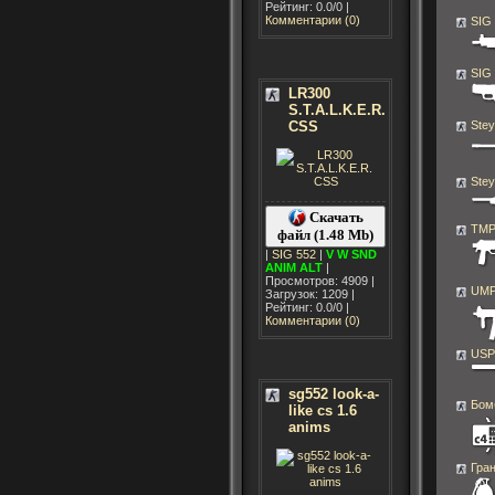
Рейтинг: 0.0/0 |
Комментарии (0)
SIG
SIG
LR300
S.T.A.L.K.E.R.
CSS
Ste
Stey
Скачать
TM
файл (1.48 Mb)
|
SIG 552
|
V
W
SND
ANIM
ALT
|
Просмотров: 4909 |
UMP
Загрузок: 1209 |
Рейтинг: 0.0/0 |
Комментарии (0)
USP
sg552 look-a-
Бом
like cs 1.6
anims
Гра