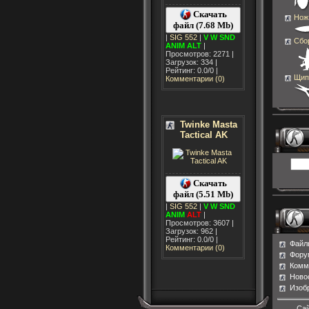
Скачать
Нож 
файл (7.68 Mb)
|
SIG 552
|
V
W
SND
Сбо
ANIM
ALT
|
Просмотров: 2271 |
Загрузок: 334 |
Рейтинг: 0.0/0 |
Щипц
Комментарии (0)
Twinke Masta
Tactical AK
Скачать
файл (5.51 Mb)
|
SIG 552
|
V
W
SND
ANIM
ALT
|
Просмотров: 3607 |
Загрузок: 962 |
Рейтинг: 0.0/0 |
Файл
Комментарии (0)
Фору
Комм
Ново
Изоб
Сай