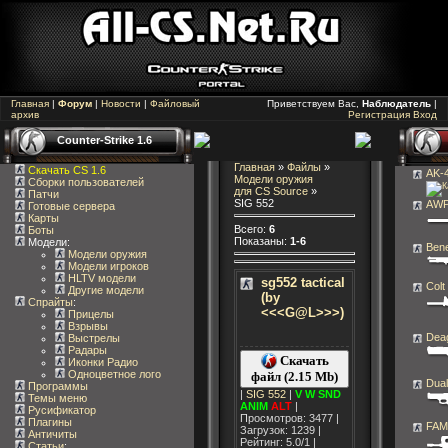
Главная
|
Форум
|
Новости
|
Файловый
Приветствуем Вас,
Наблюдатель
|
архив
Регистрация
Вход
Counter-Strike 1.6
Главная
»
Файлы
»
Скачать CS 1.6
AK-
Модели оружия
Сборки пользователей
для CS Source
»
Патчи
SIG 552
AW
Готовые сервера
Карты
Всего
:
6
Боты
Показаны
:
1-6
Модели:
Bene
Модели оружия
Модели игроков
HLTV модели
sg552 tactical
Col
Другие модели
(by
Спрайты
:
<<<G@L>>>)
Прицелы
Взрывы
Dea
Выстрелы
Радары
Скачать
Иконки Радио
Одноцветное лого
файл (2.15 Mb)
Dual
Программы
|
SIG 552
|
V
W
SND
Темы меню
ANIM
ALT
|
Русификатор
Просмотров: 3477 |
Плагины
FAM
Загрузок: 1239 |
Античиты
Рейтинг: 5.0/1 |
Статьи
: