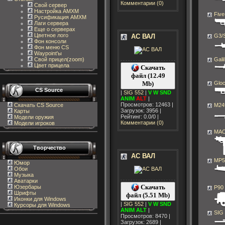
Комментарии (0)
Свой сервер
Настройка AMXM
Fiv
Русификация AMXM
Лаги сервера
Еще о серверах
Цветное лого
АС ВАЛ
G3/
Фон консоли
Фон меню CS
Waypoint'ы
Свой прицел(zoom)
Galil
Цвет прицела
Скачать
файл (12.49
Mb)
Glo
CS Source
|
SIG 552
|
V
W
SND
ANIM
ALT
|
Просмотров: 12463 |
Скачать CS Source
M24
Загрузок: 3956 |
Карты
Рейтинг: 0.0/0 |
Модели оружия
Комментарии (0)
Модели игроков
MAC
Творчество
АС ВАЛ
MP5
Юмор
Обои
Музыка
Аватарки
Скачать
Юзербары
P90
Шрифты
файл (5.51 Mb)
Иконки для Windows
|
SIG 552
|
V
W
SND
Курсоры для Windows
ANIM
ALT
|
SIG
Просмотров: 8470 |
Загрузок: 2689 |