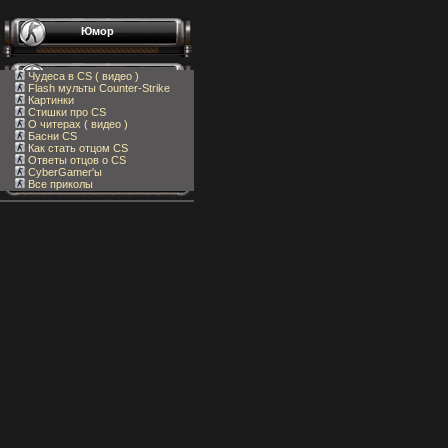
Юмор
Чудеса в CS ( видео )
Flash мульты Counter-Strike
Картинки
Стишки про CS
О читерах ( видео )
Басни CS
Как стать отцом CS
Ответы отцов о CS
CyberGamer'ы
Все приколы