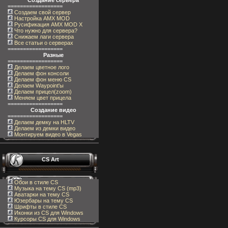
Создание сервера
==================
Создаем свой сервер
Настройка AMX MOD
Русификация AMX MOD X
Что нужно для сервера?
Снижаем лаги сервера
Все статьи о серверах
==================
Разные
==================
Делаем цветное лого
Делаем фон консоли
Делаем фон меню CS
Делаем Waypoint'ы
Делаем прицел(zoom)
Меняем цвет прицела
==================
Создание видео
==================
Делаем демку на HLTV
Делаем из демки видео
Монтируем видео в Vegas
CS Art
Обои в стиле CS
Музыка на тему CS (mp3)
Аватарки на тему CS
Юзербары на тему CS
Шрифты в стиле CS
Иконки из CS для Windows
Курсоры CS для Windows