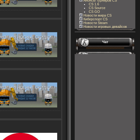
Анонсы турниров CS
CS 1.6
CS Source
CS GO
Новости мира CS
Киберспорт CS
Новости Steam
Новости игровых девайсов
Чат