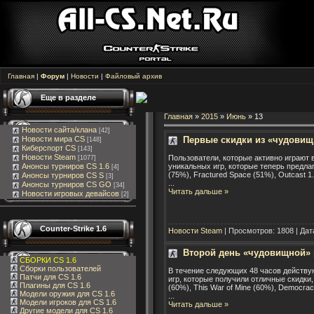
Главная
|
Форум
|
Новости
|
Файловый архив
Еще в разделе
Главная
»
2015
»
Июнь
»
13
Новости сайта/клана
[42]
Первые скидки из «чудовищ
Новости мира CS
[148]
Киберспорт CS
[143]
Новости Steam
Пользователи, которые активно играют 
[1077]
Анонсы турниров CS 1.6
уникальных игр, которые теперь предлаг
[4]
(75%), Fractured Space (51%), Outcast 1.
Анонсы турниров CS S
[3]
...
Анонсы турниров CS GO
[34]
Читать дальше »
Новости игровых девайсов
[2]
Counter-Strike 1.6
Новости Steam
| Просмотров: 1808 | Дат
Второй день «чудовищной» 
СБОРКИ CS 1.6
Сборки пользователей
В течение следующих 48 часов действу
Патчи для CS 1.6
игр, которые получили отличные скидки,
Плагины для CS 1.6
(60%), This War of Mine (60%), Democrac
Модели оружия для CS 1.6
...
Модели игроков для CS 1.6
Читать дальше »
Другие модели для CS 1.6