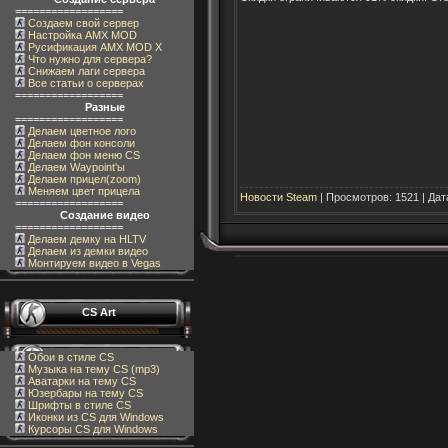
==================
Создаем свой сервер
Настройка AMX MOD
Русификация AMX MOD X
Что нужно для сервера?
Снижаем лаги сервера
Все статьи о серверах
==================
Разные
==================
Делаем цветное лого
Делаем фон консоли
Делаем фон меню CS
Делаем Waypoint'ы
Делаем прицел(zoom)
Меняем цвет прицела
Новости Steam
| Просмотров: 1521 | Дат
==================
Создание видео
==================
Делаем демку на HLTV
Делаем из демки видео
Монтируем видео в Vegas
CS Art
Обои в стиле CS
Музыка на тему CS (mp3)
Аватарки на тему CS
Юзербары на тему CS
Шрифты в стиле CS
Иконки из CS для Windows
Курсоры CS для Windows