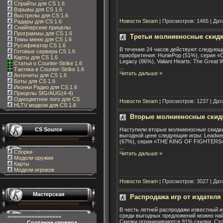
Спрайты для CS 1.6
Взрывы для CS 1.6
Выстрелы для CS 1.6
Новости Steam
| Просмотров: 1465 | Дат
Радары для CS 1.6
Снайперские прицелы
Программы для CS 1.6
Третьи молниеносные скидк
Темы меню для CS 1.6
Русификатор CS 1.6
В течение 24 часов действуют следующи
Готовые сервера CS 1.6
приобретения: HuniePop (51%), серия 
Карты для CS 1.6
Legacy (86%), Valiant Hearts: The Great
Статьи о Counter-Strike 1.6
...
Тактика в Counter-Strike 1.6
Читать дальше »
Античиты для CS 1.6
Боты для CS 1.6
Иконки Радио для CS 1.6
Прицелы SIG/AUG(4-4)
Одноцветное лого для CS
Новости Steam
| Просмотров: 1237 | Дат
HLTV модели для CS 1.6
Вторые молниеносные скид
CS Source
Наступили вторые молниеносные скидки 
выгодной цене следующие игры: Leadwerks
(67%), серия «THE KING OF FIGHTERS» 
...
Сборки
Читать дальше »
Модели оружия
Карты
Модели игроков
Новости Steam
| Просмотров: 3027 | Дат
Мастерская
Распродажа игр от издателя
В честь летней распродажи известный и
среди выгодных предложений можно найти
==================
Скидки ограничиваются 91% скидки. Сто
Создание сервера