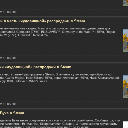
а:
13.06.2015
и в честь «чудовищной» распродажи в Steam
е молниеносные скидки. А вот и игры, которы полчили выгодные цены для
«Command & Conquer» (78%), ENSLAVED™: Odyssey to the West™ (75%), Rogue
 War™ (75%), Octodad: Dadliest Ca
а:
13.06.2015
ки «чудовищной» распродажи в Steam
в честь летней распродажи в Steam. В течение суток можно приобрести по
 Game Engine: Indie Edition (75%), серия «Amnesia» (60%), Halo: Spartan Assault
(до 80%), Monaco: What's Yours
а:
13.06.2015
 Бука в Steam
здатель Бука также предлагает все свои игры по выгодной цене. Сообщается, что
 такие игры: Ex Machina, Sledgehammer, Collapse, а также многие другие хиты.
ит поторопиться, так как предложение действует до 22 июня.