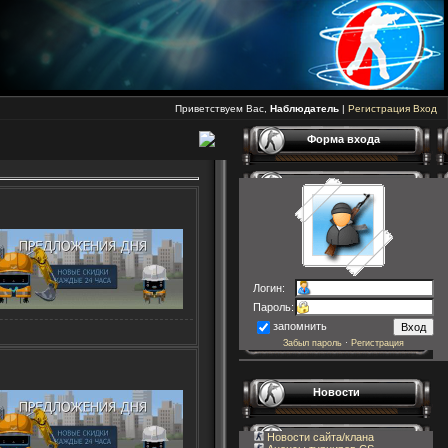
Приветствуем Вас,
Наблюдатель
|
Регистрация
Вход
Форма входа
Логин:
Пароль:
запомнить
Забыл пароль
·
Регистрация
Новости
Новости сайта/клана