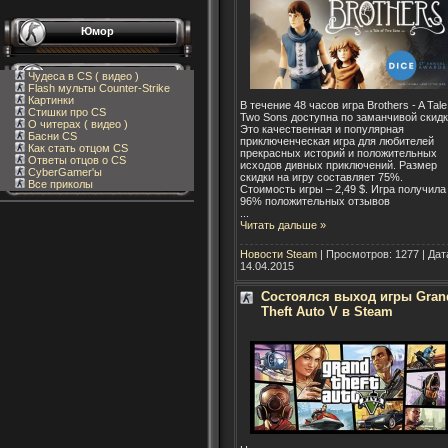
Юмор
Чудеса в CS ( видео )
Flash мульты Counter-Strike
Картинки
В течение 48 часов игра Brothers - A Tale
Стишки про CS
Two Sons доступна по заманчивой скидк
О читерах ( видео )
Это качественная и популярная
Басни CS
приключенческая игра для любителей
Как стать отцом CS
прекрасных историй и положительных
Ответы отцов о CS
исходов дивных приключений. Размер
CyberGamer'ы
скидки на игру составляет 75%.
Все приколы
Стоимость игры – 2,49 $. Игра получила
96% положительных отзывов
...
Читать дальше »
Новости Steam
| Просмотров: 1277 | Дат
14.04.2015
Состоялся выход игры Gran
Theft Auto V в Steam