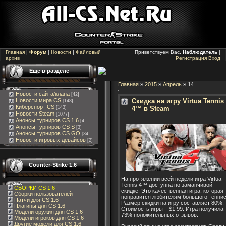
Главная
|
Форум
|
Новости
|
Файловый
Приветствуем Вас,
Наблюдатель
|
архив
Регистрация
Вход
Еще в разделе
Главная
»
2015
»
Апрель
»
14
Новости сайта/клана
[42]
Скидка на игру Virtua Tennis
Новости мира CS
[148]
Киберспорт CS
4™ в Steam
[143]
Новости Steam
[1077]
Анонсы турниров CS 1.6
[4]
Анонсы турниров CS S
[3]
Анонсы турниров CS GO
[34]
Новости игровых девайсов
[2]
Counter-Strike 1.6
На протяжении всей недели игра Virtua
Tennis 4™ доступна по заманчивой
СБОРКИ CS 1.6
скидке. Это качественная игра, которая
Сборки пользователей
понравится любителям большого теннис
Патчи для CS 1.6
Размер скидки на игру составляет 80%.
Плагины для CS 1.6
Стоимость игры – $1.99. Игра получила
Модели оружия для CS 1.6
73% положительных отзывов.
Модели игроков для CS 1.6
Другие модели для CS 1.6