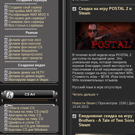
Создание сервера
==================
Создаем свой сервер
Скидка на игру POSTAL 2 в
Настройка AMX MOD
Steam
Русификация AMX MOD X
Что нужно для сервера?
Снижаем лаги сервера
Все статьи о серверах
==================
Разные
==================
Делаем цветное лого
Делаем фон консоли
Делаем фон меню CS
Делаем Waypoint'ы
Делаем прицел(zoom)
В течение всей недели игра POSTAL 2
Меняем цвет прицела
доступна по выгодной цене. Это
==================
уникальная игра, которая покорила
Создание видео
игроков благодаря своей жестокости к
==================
персонажам и всей окружающей среде.
Делаем демку на HLTV
Размер скидки на игру составляет 90%.
Делаем из демки видео
Стоимость игры – $0.69. Игра получила
Монтируем видео в Vegas
95% положительных отзывов.
Русский язык в игре отсутствуе
...
Читать дальше »
CS Art
Новости Steam
| Просмотров: 2160 | Дат
14.04.2015
Обои в стиле CS
Музыка на тему CS (mp3)
Аватарки на тему CS
Ежедневная скидка на игру
Юзербары на тему CS
Brothers - A Tale of Two Sons
Шрифты в стиле CS
Steam
Иконки из CS для Windows
Курсоры CS для Windows