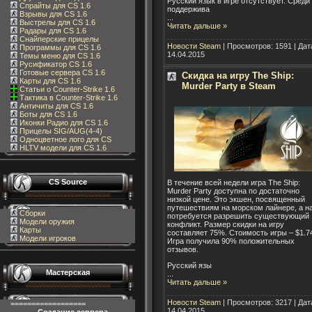
Русский язык в игре отсутствует. Среди
Спрайты для CS 1.6
поддержива
Взрывы для CS 1.6
...
Выстрелы для CS 1.6
Читать дальше »
Радары для CS 1.6
Снайперские прицелы
Новости Steam
| Просмотров: 1591 | Дат
Программы для CS 1.6
14.04.2015
Темы меню для CS 1.6
Русификатор CS 1.6
Готовые сервера CS 1.6
Скидка на игру The Ship:
Карты для CS 1.6
Murder Party в Steam
Статьи о Counter-Strike 1.6
Тактика в Counter-Strike 1.6
Античиты для CS 1.6
Боты для CS 1.6
Иконки Радио для CS 1.6
Прицелы SIG/AUG(4-4)
Одноцветное лого для CS
HLTV модели для CS 1.6
CS Source
В течение всей недели игра The Ship:
Murder Party доступна по достаточно
низкой цене. Это экшен, посвященный
путешествиям на морском лайнере, а н
Сборки
потребуется разрешить существующий
Модели оружия
конфликт. Размер скидки на игру
Карты
составляет 75%. Стоимость игры – $1.7
Модели игроков
Игра получила 90% положительных
отзывов.
Русский язы
Мастерская
...
Читать дальше »
Новости Steam
| Просмотров: 3217 | Дат
==================
14.04.2015