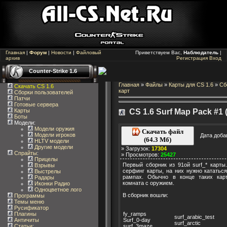
Главная
|
Форум
|
Новости
|
Файловый
Приветствуем Вас,
Наблюдатель
|
архив
Регистрация
Вход
Counter-Strike 1.6
Главная
»
Файлы
»
Карты для CS 1.6
»
Сб
Скачать CS 1.6
карт
Сборки пользователей
Патчи
Готовые сервера
Карты
CS 1.6 Surf Map Pack #1 (
Боты
Модели:
Модели оружия
Скачать файл
Модели игроков
Дата доба
(64.3 Мб)
HLTV модели
Другие модели
» Загрузок:
17304
Спрайты
:
» Просмотров:
25427
Прицелы
Первый сборник из 91ой surf_* карты. 
Взрывы
серфинг карты, на них нужно кататьс
Выстрелы
рампах. Обычно в конце таких кар
Радары
комната с оружием.
Иконки Радио
Одноцветное лого
В сборник вошли:
Программы
Темы меню
Русификатор
fy_ramps
Плагины
surf_arabic_test
Surf_0-day
Античиты
surf_arctic
surf_3maze
Статьи
: