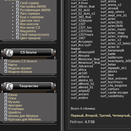
surf_arena
surf_4-Ever
Свой сервер
surf_arena_v2
surf_08iron_final
Настройка AMXM
surf_assault
surf_62_dust
Русификация AMXM
surf_awp_whore
surf_62_dust_v2
Лаги сервера
surf_awpt_ons_b1
surf_360_final
Еще о серверах
surf_aztec
surf_420jouste
Цветное лого
surf_aztec2b31
surf_1337
Фон консоли
surf_aztec2b46
surf_1337_fun
Фон меню CS
surf_aztec_mario
surf_1337chris
Waypoint'ы
surf_aztec_rings
surf_1337maze
Свой прицел(zoom)
surf_aztec_training
surf_1967
Цвет прицела
surf_aztec_v2
surf_#crypepsi
surf_aztec_v2_beta1
surf_#cs-surf-
surf_aztec-kl
league
surf_bananasplit
surf_#freestyleR
CS Source
surf_battle
surf_#insane
surf_battleroom
surf_#lostzone_final
surf_beachparty_b05
Скачать CS Source
surf_#teamsurf_final
surf_betao
Карты
Surf_Advanced
surf_bigapple_dx1
Модели оружия
surf_africa
surf_blocks
Модели игроков
surf_air100
surf_blue
surf_airforce
surf_blue_extreme
surf_alaska_b1
surf_buzzmuzz
surf_allinone_b1
surf_c4a_longshot
Творчество
surf_altered_b1
surf_camuxx
surf_amped2
surf_castle-escape
surf_ancient
Юмор
surf_castleNsky
surf_anders
Обои
Музыка
Аватарки
Всего 4 сбоника:
Юзербары
Шрифты
Первый
,
Второй
,
Третий
,
Четвертый
Иконки для Windows
Курсоры для Windows
Рейтинг:
4.7
/
30