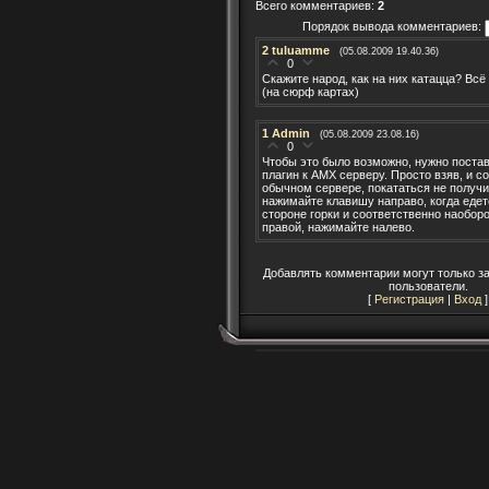
Всего комментариев
:
2
Порядок вывода комментариев:
2
tuluamme
(05.08.2009 19.40.36)
0
Скажите народ, как на них катацца? Всё
(на сюрф картах)
1
Admin
(05.08.2009 23.08.16)
0
Чтобы это было возможно, нужно поста
плагин к AMX серверу. Просто взяв, и со
обычном сервере, покататься не получит
нажимайте клавишу направо, когда едет
стороне горки и соответственно наоборот
правой, нажимайте налево.
Добавлять комментарии могут только з
пользователи.
[
Регистрация
|
Вход
]