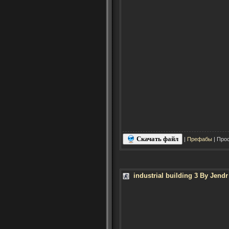
Скачать файл
|
Префабы
| Прос
industrial building 3 By Jendr