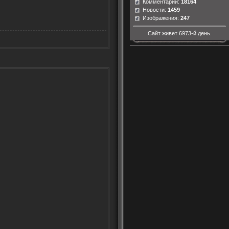
Комментарии:
18164
Новости:
1459
Изображения:
247
Сайт живет
6973-й день.