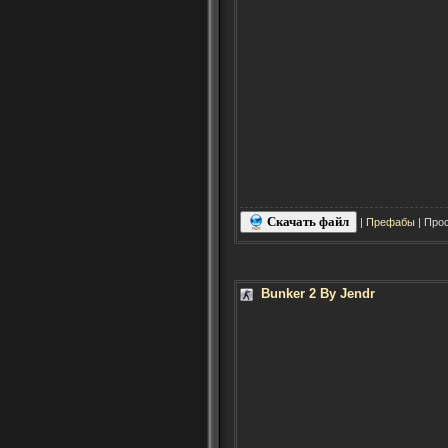
Скачать файл
|
Префабы
| Прос
Bunker 2 By Jendr