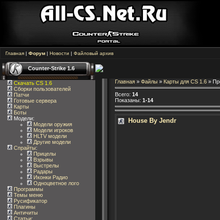
Главная
|
Форум
|
Новости
|
Файловый архив
Counter-Strike 1.6
Главная
»
Файлы
»
Карты для CS 1.6
» П
Скачать CS 1.6
Сборки пользователей
Всего
:
14
Патчи
Показаны
:
1-14
Готовые сервера
Карты
Боты
Модели:
House By Jendr
Модели оружия
Модели игроков
HLTV модели
Другие модели
Спрайты
:
Прицелы
Взрывы
Выстрелы
Радары
Иконки Радио
Одноцветное лого
Программы
Темы меню
Русификатор
Плагины
Античиты
Статьи
: