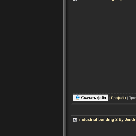
Скачать файл
|
Префабы
| Прос
industrial building 2 By Jendr