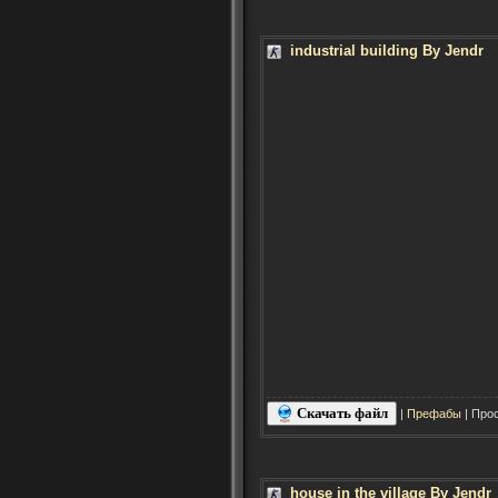
industrial building By Jendr
Скачать файл
|
Префабы
| Прос
house in the village By Jendr