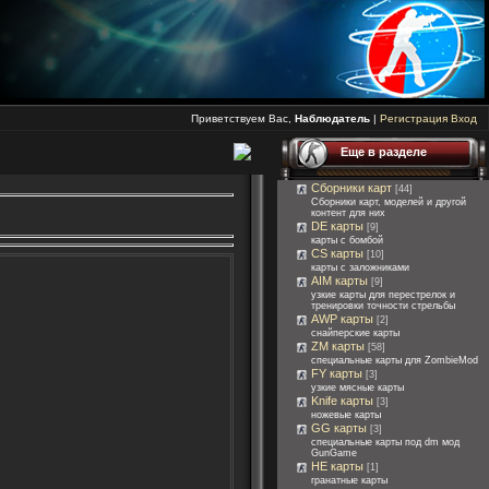
Приветствуем Вас,
Наблюдатель
|
Регистрация
Вход
Еще в разделе
Сборники карт
[44]
Сборники карт, моделей и другой
контент для них
DE карты
[9]
карты с бомбой
CS карты
[10]
карты с заложниками
AIM карты
[9]
узкие карты для перестрелок и
тренировки точности стрельбы
AWP карты
[2]
снайперские карты
ZM карты
[58]
специальные карты для ZombieMod
FY карты
[3]
узкие мясные карты
Knife карты
[3]
ножевые карты
GG карты
[3]
специальные карты под dm мод
GunGame
HE карты
[1]
гранатные карты