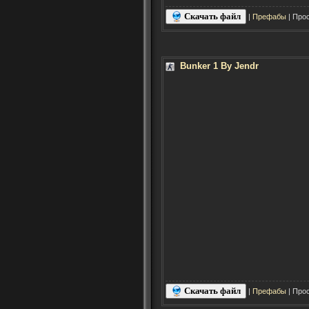
Скачать файл
|
Префабы
| Прос
Bunker 1 By Jendr
Скачать файл
|
Префабы
| Прос