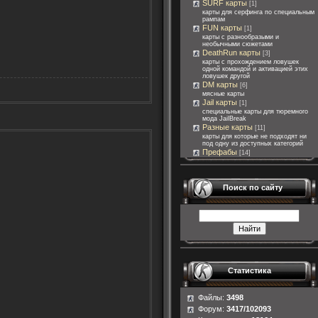
SURF карты
[1]
карты для серфинга по специальным
рампам
FUN карты
[1]
карты с разнообразыми и
необычными сюжетами
DeathRun карты
[3]
карты с прохождением ловушек
одной командой и активацией этих
ловушек другой
DM карты
[6]
мясные карты
Jail карты
[1]
специальные карты для тюремного
мода JailBreak
Разные карты
[11]
карты для которые не подходят ни
под одну из доступных категорий
Префабы
[14]
Поиск по сайту
Статистика
Файлы:
3498
Форум:
3417/102093