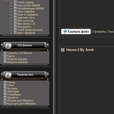
Свой сервер
Настройка AMXM
Русификация AMXM
Лаги сервера
Еще о серверах
Цветное лого
Фон консоли
Фон меню CS
Waypoint'ы
Свой прицел(zoom)
Скачать файл
|
Префабы
| Прос
Цвет прицела
CS Source
House 2 By Jendr
Скачать CS Source
Карты
Модели оружия
Модели игроков
Творчество
Юмор
Обои
Музыка
Аватарки
Юзербары
Шрифты
Иконки для Windows
Курсоры для Windows