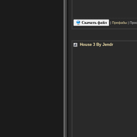
Скачать файл
|
Префабы
| Прос
House 3 By Jendr