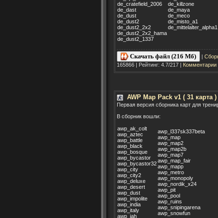
de_cratefield_2006
de_killzone
de_dast
de_maya
de_dust
de_meco
de_dust2
de_misto_a1
de_dust2_2x2
de_mittelalter_alpha1
de_dust2_2x2_hama
de_dust2_1337
Скачать файл (216 Мб)
|
Сбор
165866 | Рейтинг: 4.7/217 |
Комментарии 
AWP Map Pack v1 ( 31 карта )
Первая версия сборника карт для трени
В сборник вошли:
awp_ak_colt
awp_l337sk337beta
awp_aztec
awp_map
awp_battle
awp_map2
awp_black
awp_map2b
awp_bosque
awp_map7
awp_bycastor
awp_map_fair
awp_bycastor32
awp_mapp
awp_city
awp_metro
awp_city2
awp_monopoly
awp_deluxe
awp_nordik_x24
awp_desert
awp_pit
awp_dust
awp_pool
awp_impolite
awp_ruins
awp_india
awp_snipingarena
awp_italy
awp_snowfun
awp_jah