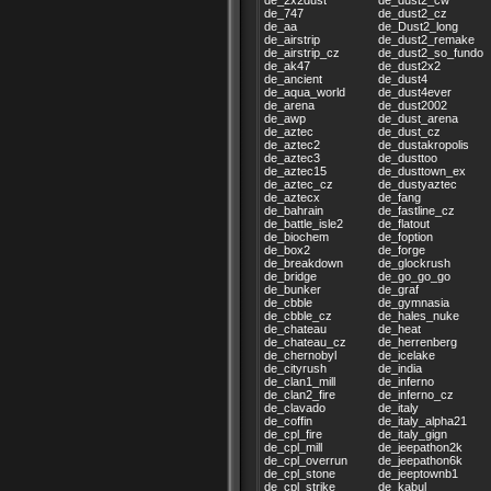
de_747
de_dust2_cz
de_aa
de_Dust2_long
de_airstrip
de_dust2_remake
de_airstrip_cz
de_dust2_so_fundo
de_ak47
de_dust2x2
de_ancient
de_dust4
de_aqua_world
de_dust4ever
de_arena
de_dust2002
de_awp
de_dust_arena
de_aztec
de_dust_cz
de_aztec2
de_dustakropolis
de_aztec3
de_dusttoo
de_aztec15
de_dusttown_ex
de_aztec_cz
de_dustyaztec
de_aztecx
de_fang
de_bahrain
de_fastline_cz
de_battle_isle2
de_flatout
de_biochem
de_foption
de_box2
de_forge
de_breakdown
de_glockrush
de_bridge
de_go_go_go
de_bunker
de_graf
de_cbble
de_gymnasia
de_cbble_cz
de_hales_nuke
de_chateau
de_heat
de_chateau_cz
de_herrenberg
de_chernobyl
de_icelake
de_cityrush
de_india
de_clan1_mill
de_inferno
de_clan2_fire
de_inferno_cz
de_clavado
de_italy
de_coffin
de_italy_alpha21
de_cpl_fire
de_italy_gign
de_cpl_mill
de_jeepathon2k
de_cpl_overrun
de_jeepathon6k
de_cpl_stone
de_jeeptownb1
de_cpl_strike
de_kabul