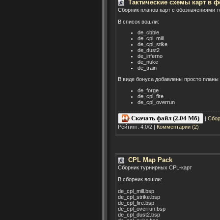
Тактические схемы карт в 
Сборник планов карт с обозначениями 
В список вошли:
de_cbble
de_cpl_mill
de_cpl_stike
de_dust2
de_inferno
de_nuke
de_train
В виде бонуса добавлены просто планы 
de_forge
de_cpl_fire
de_cpl_overrun
Скачать файл (2.04 Мб)
|
Сбор
Рейтинг: 4.0/2 |
Комментарии (2)
CPL Map Pack
Сборник турнирных CPL-карт
В сборник вошли:
de_cpl_mill.bsp
de_cpl_strike.bsp
de_cpl_fire.bsp
de_cpl_overrun.bsp
de_cpl_dust2.bsp