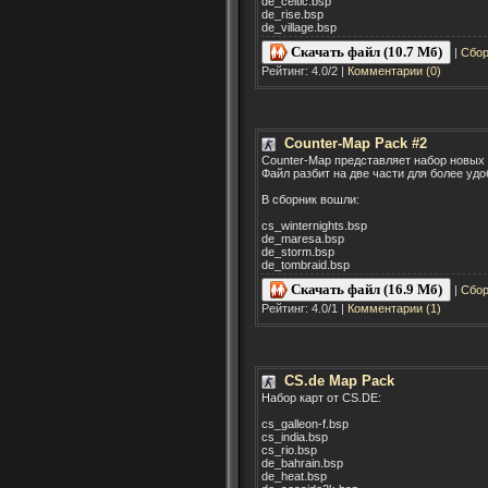
de_celtic.bsp
de_rise.bsp
de_village.bsp
Скачать файл (10.7 Мб)
|
Сбор
Рейтинг: 4.0/2 |
Комментарии (0)
Counter-Map Pack #2
Counter-Map представляет набор новых к
Файл разбит на две части для более удо
В сборник вошли:
cs_winternights.bsp
de_maresa.bsp
de_storm.bsp
de_tombraid.bsp
Скачать файл (16.9 Мб)
|
Сбор
Рейтинг: 4.0/1 |
Комментарии (1)
CS.de Map Pack
Набор карт от CS.DE:
cs_galleon-f.bsp
cs_india.bsp
cs_rio.bsp
de_bahrain.bsp
de_heat.bsp