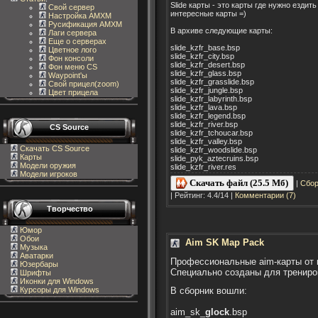
Slide карты - это карты где нужно ездит
Свой сервер
интересные карты =)
Настройка AMXM
Русификация AMXM
В архиве следующие карты:
Лаги сервера
Еще о серверах
slide_kzfr_base.bsp
Цветное лого
slide_kzfr_city.bsp
Фон консоли
slide_kzfr_desert.bsp
Фон меню CS
slide_kzfr_glass.bsp
Waypoint'ы
slide_kzfr_grasslide.bsp
Свой прицел(zoom)
slide_kzfr_jungle.bsp
Цвет прицела
slide_kzfr_labyrinth.bsp
slide_kzfr_lava.bsp
slide_kzfr_legend.bsp
slide_kzfr_river.bsp
CS Source
slide_kzfr_tchoucar.bsp
slide_kzfr_valley.bsp
Скачать CS Source
slide_kzfr_woodslide.bsp
Карты
slide_pyk_aztecruins.bsp
Модели оружия
slide_kzfr_river.res
Модели игроков
Скачать файл (25.5 Мб)
|
Сбор
| Рейтинг: 4.4/14 |
Комментарии (7)
Творчество
Юмор
Обои
Aim SK Map Pack
Музыка
Аватарки
Профессиональные aim-карты от 
Юзербары
Специально созданы для трениров
Шрифты
Иконки для Windows
В сборник вошли:
Курсоры для Windows
aim_sk_
glock
.bsp