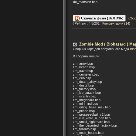
de_mansion.bsp
Скачать файл (16.8 Мб)
|
Сбор
| Рейтинг: 4.5/201 |
Комментарии (14)
Zombie Mod ( Biohazard ) Ma
Сборник карт для популярного мода
Bioh
В сборник вошли:
zm_army.bsp
zm_beach.bsp
zm_cave.bsp
zm_cemetery.bsp
zm_crib.bsp
zm_death_alley.bsp
zm_dust2.bsp
zm_factory.bsp
zm_ice_attack.bsp
zm_infantry.bsp
zm_megahard.bsp
zm_mini_rpd.bsp
zm_orling_base_msv.bsp
zm_prison.bsp
zm_prospeedball_v2.bsp
zm_run_while_u_can.bsp
zm_small_nightmare.bsp
zm_the_deserted_factory.bsp
zm_toronto.bsp
zm_toxic_house.bsp