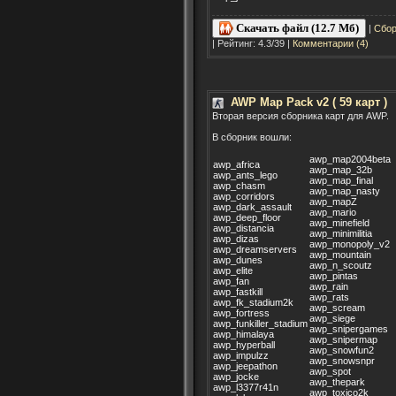
Скачать файл (12.7 Мб)
|
Сбор
| Рейтинг: 4.3/39 |
Комментарии (4)
AWP Map Pack v2 ( 59 карт )
Вторая версия сборника карт для AWP.
В сборник вошли:
awp_map2004beta
awp_africa
awp_map_32b
awp_ants_lego
awp_map_final
awp_chasm
awp_map_nasty
awp_corridors
awp_mapZ
awp_dark_assault
awp_mario
awp_deep_floor
awp_minefield
awp_distancia
awp_minimilitia
awp_dizas
awp_monopoly_v2
awp_dreamservers
awp_mountain
awp_dunes
awp_n_scoutz
awp_elite
awp_pintas
awp_fan
awp_rain
awp_fastkill
awp_rats
awp_fk_stadium2k
awp_scream
awp_fortress
awp_siege
awp_funkiller_stadium
awp_snipergames
awp_himalaya
awp_snipermap
awp_hyperball
awp_snowfun2
awp_impulzz
awp_snowsnpr
awp_jeepathon
awp_spot
awp_jocke
awp_thepark
awp_l3377r41n
awp_toxico2k