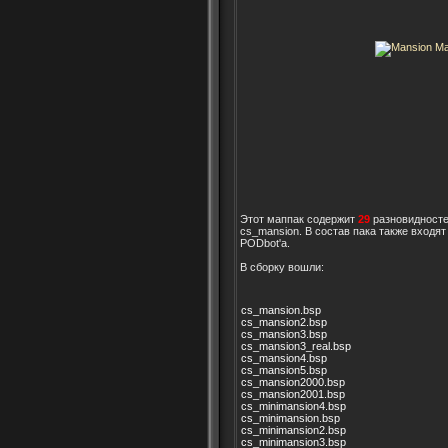
Этот маппак содержит
29
разновидносте
cs_mansion. В состав пака также входят
PODbot'a.
В сборку вошли:
cs_mansion.bsp
cs_mansion2.bsp
cs_mansion3.bsp
cs_mansion3_real.bsp
cs_mansion4.bsp
cs_mansion5.bsp
cs_mansion2000.bsp
cs_mansion2001.bsp
cs_minimansion4.bsp
cs_minimansion.bsp
cs_minimansion2.bsp
cs_minimansion3.bsp