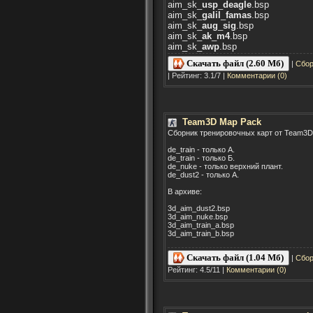
aim_sk_
usp
_
deagle
.bsp
aim_sk_
galil
_
famas
.bsp
aim_sk_
aug
_
sig
.bsp
aim_sk_
ak
_
m4
.bsp
aim_sk_
awp
.bsp
Скачать файл (2.60 Мб)
|
Сбор
| Рейтинг: 3.1/7 |
Комментарии (0)
Team3D Map Pack
Сборник тренировочных карт от Team3D
de_train - только А.
de_train - только Б.
de_nuke - только верхний плант.
de_dust2 - только А.
В архиве:
3d_aim_dust2.bsp
3d_aim_nuke.bsp
3d_aim_train_a.bsp
3d_aim_train_b.bsp
Скачать файл (1.04 Мб)
|
Сбор
Рейтинг: 4.5/11 |
Комментарии (0)