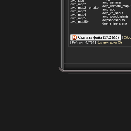
awp_labo
awp_uemura
awp_map2
awp_ultimate_map2
awp_map2_remake
awp_upc
awp_map3
awp_vs_scout
awp_map4
awp_woodofgiants
awp_map5
awpsandscouts
awp_map50k
duel_sniperarena
Скачать файл (17.2 Мб)
|
Сбор
| Рейтинг: 4.7/14 |
Комментарии (3)