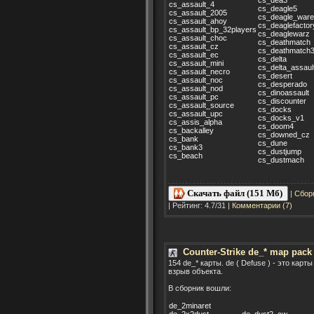
cs_assault_4
cs_deagle5
cs_assault_2005
cs_deagle_war
cs_assault_ahoy
cs_deaglefactor
cs_assault_bp_32players
cs_deaglewarz
cs_assault_choc
cs_deathmatch
cs_assault_cz
cs_deathmatch
cs_assault_ec
cs_delta
cs_assault_mini
cs_delta_assaul
cs_assault_necro
cs_desert
cs_assault_noc
cs_desperado
cs_assault_nod
cs_dinoassault
cs_assault_pc
cs_discounter
cs_assault_source
cs_docks
cs_assault_upc
cs_docks_v1
cs_assis_alpha
cs_doom4
cs_backalley
cs_downed_cz
cs_bank
cs_dune
cs_bank3
cs_dustjump
cs_beach
cs_dustmach
Скачать файл (151 Мб)
|
Сбор
| Рейтинг: 4.7/31 |
Комментарии (7)
Counter-Strike de_* map pack 
154 de_* карты. de ( Defuse ) - это кар
взрыв объекта.
В сборник вошли:
de_2minaret
de_2x2dust
de_dust2_cw