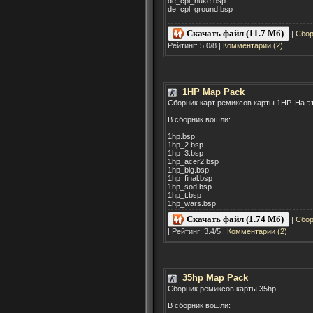
de_cpl_nuke.bsp
de_cpl_ground.bsp
Скачать файл (11.7 Мб)
|
Сбор
Рейтинг: 5.0/8 |
Комментарии (2)
1HP Map Pack
Сборник карт ремиксов карты 1HP. На э
В сборник вошли:
1hp.bsp
1hp_2.bsp
1hp_3.bsp
1hp_acer2.bsp
1hp_big.bsp
1hp_final.bsp
1hp_sod.bsp
1hp_t.bsp
1hp_wars.bsp
Скачать файл (1.74 Мб)
|
Сбор
| Рейтинг: 3.4/5 |
Комментарии (2)
35hp Map Pack
Сборник ремиксов карты 35hp.
В сборник вошли: