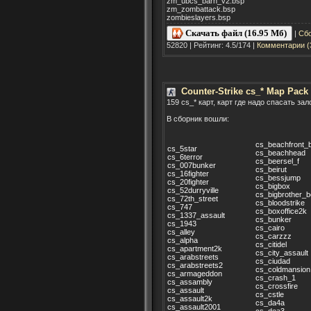
zm_ubcs_barn_v2.bsp
zm_zombattack.bsp
zombieslayers.bsp
Скачать файл (16.95 Мб)
|
Сбо
52820 | Рейтинг: 4.5/174 |
Комментарии (
Counter-Strike cs_* Map Pack 
159 cs_* карт, карт где надо спасать за
В сборник вошли:
cs_beachfront_
cs_5star
cs_beachhead
cs_6terror
cs_beersel_f
cs_007bunker
cs_beirut
cs_16fighter
cs_bessjump
cs_20fighter
cs_bigbox
cs_52durryville
cs_bigbrother_b
cs_72th_street
cs_bloodstrike
cs_747
cs_boxoffice2k
cs_1337_assault
cs_bunker
cs_1943
cs_cairo
cs_alley
cs_carzzz
cs_alpha
cs_citidel
cs_apartment2k
cs_city_assault
cs_arabstreets
cs_ciudad
cs_arabstreets2
cs_coldmansion
cs_armageddon
cs_crash_1
cs_assambly
cs_crossfire
cs_assault
cs_cstle
cs_assault2k
cs_da4a
cs_assault2001
cs_dea3