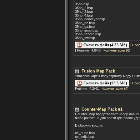
35hp.bsp
35hp_2.bsp
35hp_3.bsp
35hp_4.bsp
35hp_conveyor.bsp
35hp_cz.bsp
35hp_gx.bsp
35hp_jump.bsp
35hp_reborn.bsp
35hp_sw.bsp
Скачать файл (4.33 Мб)
|
Сбор
| Рейтинг: 4.8/46 |
Комментарии (6)
Fusion Map Pack
Упаковка карт к популярному моду Fusion
Скачать файл (55.5 Мб)
|
Сбор
Рейтинг: 4.2/41 |
Комментарии (4)
Counter-Map Pack #1
Counter-Map представляет набор новых к
Файл разбит на две части для более удо
В сборник вошли:
cs_dune.bsp
cs_india.bsp