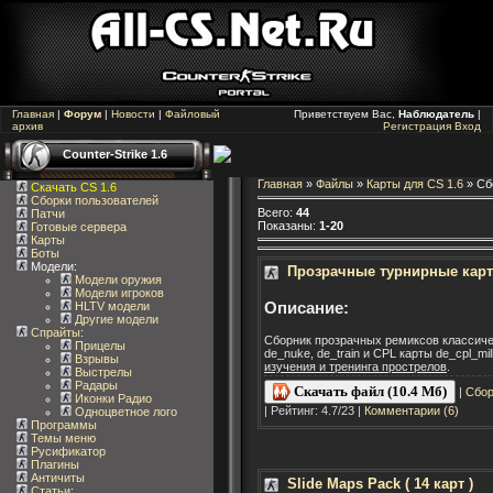
Главная
|
Форум
|
Новости
|
Файловый
Приветствуем Вас,
Наблюдатель
|
архив
Регистрация
Вход
Counter-Strike 1.6
Главная
»
Файлы
»
Карты для CS 1.6
» Сб
Скачать CS 1.6
Сборки пользователей
Всего
:
44
Патчи
Показаны
:
1-20
Готовые сервера
Карты
Боты
Модели:
Прозрачные турнирные карт
Модели оружия
Модели игроков
Описание:
HLTV модели
Другие модели
Спрайты
:
Сборник прозрачных ремиксов классичес
Прицелы
de_nuke, de_train и CPL карты de_cpl_mi
Взрывы
изучения и тренинга прострелов
.
Выстрелы
Радары
Скачать файл (10.4 Мб)
|
Сбор
Иконки Радио
| Рейтинг: 4.7/23 |
Комментарии (6)
Одноцветное лого
Программы
Темы меню
Русификатор
Плагины
Античиты
Slide Maps Pack ( 14 карт )
Статьи
: