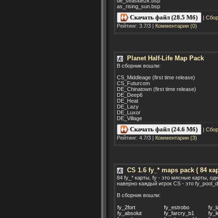
de_seaside2k.bsp
as_rising_sun.bsp
Скачать файл (28.5 Мб)
|
Сбор
Рейтинг: 3.7/3 |
Комментарии (0)
Planet Half-Life Map Pack
В сборник вошли:
CS_Middleage (first time release)
CS_Futurcom
DE_Chinatown (first time release)
DE_Deep6
DE_Heat
DE_Lazy
DE_Luxor
DE_Village
Скачать файл (24.6 Мб)
|
Сбор
Рейтинг: 4.7/3 |
Комментарии (3)
CS 1.6 fy_* maps pack ( 84 ка
84 fy_* карты, fy - это мясные карты, од
наверно каждый игрок CS - это fy_pool_d
В сборник вошли:
fy_2fort
fy_estrobo
fy_
fy_absolut
fy_farcry_b1
fy_l