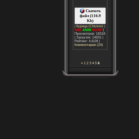
Скачать
файл (116.9
Kb)
|
Курица (Chicken)
|
SND
ANIM
BONE
|
Просмотров: 18318
| Загрузок: 14931 |
Рейтинг: 4.6/28 |
Комментарии (24)
«
1
2
3
4
5
6