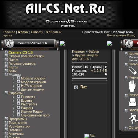
Главная
|
Форум
|
Новости
|
Файловый
Приветствуем Вас,
Наблюдатель
|
архив
Регистрация
Вход
Counter-Strike 1.6
Главная
»
Файлы
Скачать CS 1.6
Куриц
»
Другие модели
Сборки пользователей
Модели
для CS 1.6
»
Патчи
Ваших
Готовые сервера
Гильз
Всего
:
116
Страницы
:
Карты
Показаны
:
«
1
2
3
4
5
Боты
101-116
6
Модели:
Перча
Модели оружия
Модели игроков
HLTV модели
Rat
Другие модели
Спрайты
:
Рюкза
Прицелы
Взрывы
Выстрелы
Радары
Залож
Иконки Радио
Одноцветное лого
Программы
Темы меню
Русификатор
Оста
Плагины
Античиты
Статьи
: