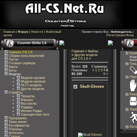
Главная
|
Форум
|
Новости
|
Файловый
Приветствуем Вас,
Наблюдатель
|
архив
Регистрация
Вход
Counter-Strike 1.6
Главная
»
Файлы
Скачать CS 1.6
Кури
»
Другие модели
Сборки пользователей
Модел
для CS 1.6
»
Патчи
Ваши
Готовые сервера
Гиль
Всего
:
116
Страницы
:
Карты
Показаны
:
«
1
2
3
4
5
Боты
81-100
6
»
Модели:
Перч
Модели оружия
Модели игроков
HLTV модели
Skull-Gloves
Другие модели
Спрайты
:
Рюкз
Прицелы
Взрывы
Выстрелы
Радары
Зало
Иконки Радио
Одноцветное лого
Программы
Темы меню
Русификатор
Ост
Плагины
Античиты
Статьи
: