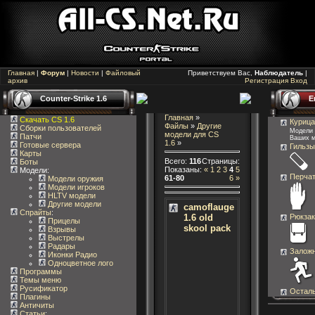
Главная
|
Форум
|
Новости
|
Файловый
Приветствуем Вас,
Наблюдатель
|
архив
Регистрация
Вход
Counter-Strike 1.6
Е
Главная
»
Скачать CS 1.6
Курица
Файлы
»
Другие
Сборки пользователей
Модели 
модели для CS
Патчи
Ваших 
1.6
»
Готовые сервера
Гильзы 
Карты
Всего
:
116
Страницы
:
Боты
Показаны
:
«
1
2
3
4
5
Модели:
Перчат
61-80
6
»
Модели оружия
Модели игроков
HLTV модели
Другие модели
camoflauge
Спрайты
:
1.6 old
Рюкзак
Прицелы
skool pack
Взрывы
Выстрелы
Радары
Заложн
Иконки Радио
Одноцветное лого
Программы
Темы меню
Русификатор
Остал
Плагины
Античиты
Статьи
: