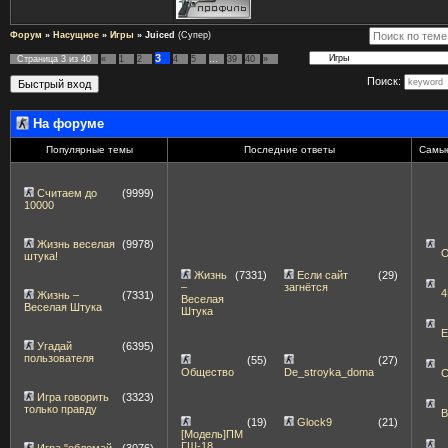
Форум
»
Насущное
»
Игры
»
Juiced
(Супер)
3
Страница
3
из
40
«
1
2
4
5
…
39
40
»
Поиск:
На форуме
Популярные темы
Последние ответы
Самые
Считаем до
(9999)
10000
Жизнь веселая
(9978)
штука!
Жизнь
(7331)
Если сайт
(29)
–
загнётся
4
Жизнь –
(7331)
Веселая
Веселая Штука
Штука
E
Угадай
(6395)
пользователя
(55)
(27)
Общество
De_stroyka_doma
C
Игра говорить
(3323)
только правду
B
(19)
Glock9
(21)
[Модель]ПМ
ГШ-18
Игра "обломай
(3076)