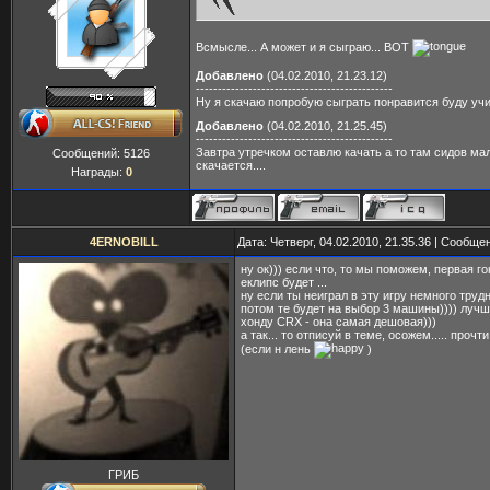
Всмысле... А может и я сыграю... ВОТ
Добавлено
(04.02.2010, 21.23.12)
---------------------------------------------
Ну я скачаю попробую сыграть понравится буду учи
Добавлено
(04.02.2010, 21.25.45)
---------------------------------------------
Завтра утречком оставлю качать а то там сидов ма
Сообщений:
5126
скачается....
Награды:
0
4ERNOBILL
Дата: Четверг, 04.02.2010, 21.35.36 | Сообще
ну ок))) если что, то мы поможем, первая го
еклипс будет ...
ну если ты неиграл в эту игру немного трудно
потом те будет на выбор 3 машины)))) лучш
хонду CRX - она самая дешовая)))
а так... то отписуй в теме, осожем..... прочт
(если н лень
)
ГРИБ