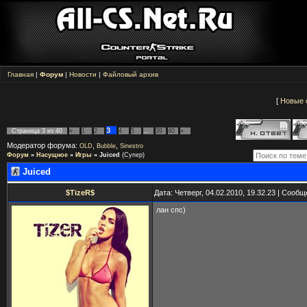
Главная
|
Форум
|
Новости
|
Файловый архив
[
Новые 
3
Страница
3
из
40
«
1
2
4
5
…
39
40
»
Модератор форума:
,
,
OLD
Bubble
Sinestro
Форум
»
Насущное
»
Игры
»
Juiced
(Супер)
Juiced
$TizeR$
Дата: Четверг, 04.02.2010, 19.32.23 | Сооб
лан спс)