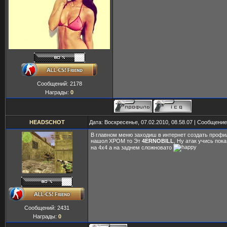
Сообщений:
2178
Награды:
0
HEADSCHOT
Дата: Воскресенье, 07.02.2010, 08.58.07 | Сообщени
В главном меню заходиш в интернет создать проф
нашол XPOM то Эт
4ERNOBILL
, Ну атак учись пок
на 4х4 а на заднем сложновато
Сообщений:
2431
Награды:
0