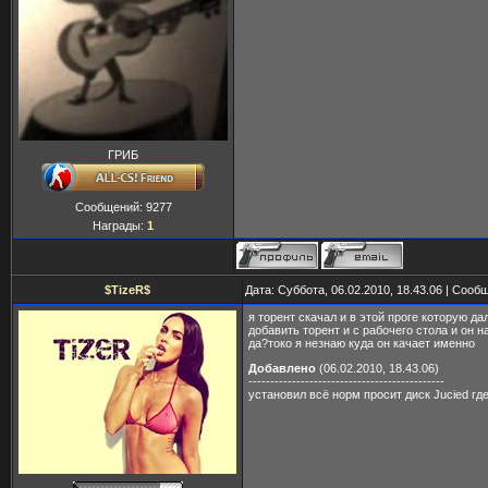
ГРИБ
Сообщений:
9277
Награды:
1
$TizeR$
Дата: Суббота, 06.02.2010, 18.43.06 | Соо
я торент скачал и в этой проге которую дал
добавить торент и с рабочего стола и он н
да?токо я незнаю куда он качает именно
Добавлено
(06.02.2010, 18.43.06)
---------------------------------------------
установил всё норм просит диск Jucied где