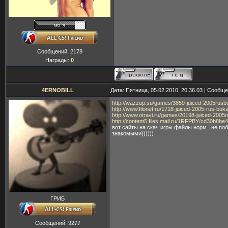
Сообщений:
2178
Награды:
0
4ERNOBILL
Дата: Пятница, 05.02.2010, 20.36.03 | Сообщ
http://wazzup.su/games/3859-juiced-2005rusb
http://www.filonet.ru/1718-juiced-2005-rus-buk
http://www.otravi.ru/games/20198-juiced-2005r
http://content5.files.mail.ru/1RFPBY/cd30b8
вот сайты на скач игры файлы норм., не по
знакомыми))))))
ГРИБ
Сообщений:
9277