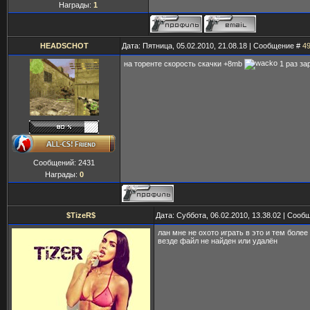
Награды:
1
HEADSCHOT
Дата: Пятница, 05.02.2010, 21.08.18 | Сообщение #
4
на торенте скорость скачки +8mb
1 раз за
Сообщений:
2431
Награды:
0
$TizeR$
Дата: Суббота, 06.02.2010, 13.38.02 | Соо
лан мне не охото играть в это и тем боле
везде файл не найден или удалён