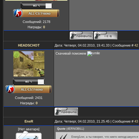
Сообщений:
2178
Награды:
0
HEADSCHOT
Дата: Четверг, 04.02.2010, 19.41.33 | Сообщение #
42
Скачивай поможем
Сообщений:
2431
Награды:
0
EneR
Дата: Четверг, 04.02.2010, 21.25.45 | Сообщение #
43
[Нет аватара]
Quote
(
4ERNOBILL
)
Energ1zer, а ты говорил, что никто неподсажуется