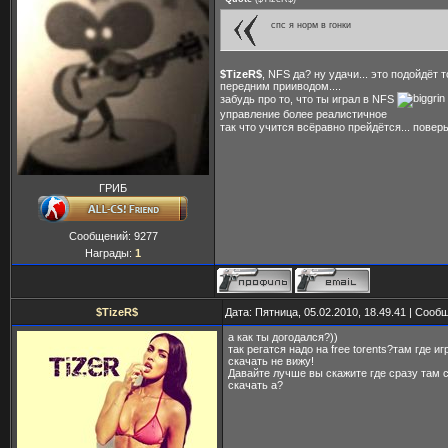
спс я норм в гонки
$TizeR$
, NFS да? ну удачи... это подойдёт 
передним прииводом....
забудь про то, что ты играл в NFS
управление более реалистичное
так что учится всёравно прейдётся... повер
ГРИБ
Сообщений:
9277
Награды:
1
$TizeR$
Дата: Пятница, 05.02.2010, 18.49.41 | Соо
а как ты догодался?))
так регатся надо на free torents?там где иг
скачать не вижу!
Давайте лучше вы скажите где сразу там с de
скачать а?