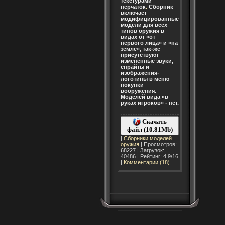
текстурами
перчаток
.
Сборник
включает
модифицированные
модели для всех
типов оружия в
видах от «от
первого лица» и «на
земле», так-же
присутствуют
измененные звуки,
спрайты и
изображения-
логотипы в меню
покупки
вооружения.
Моделей вида «в
руках игроков» - нет.
Скачать
файл (10.81Mb)
|
Сборники моделей
оружия
| Просмотров:
68227 | Загрузок:
40486 | Рейтинг: 4.9/16
|
Комментарии (18)