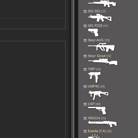
SIG 552
[37]
SIG P228
[47]
Steyr AUG
[55]
Steyr Scout
[31]
TMP
[22]
UMP45
[19]
USP
[89]
XM1014
[21]
Бомба (C4)
[26]