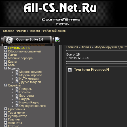
Главная
|
Форум
|
Новости
|
Файловый архив
Counter-Strike 1.6
Главная
»
Файлы
»
Модели оружия для CS
Скачать CS 1.6
Сборки пользователей
Всего
:
18
Патчи
Показаны
:
1-18
Готовые сервера
Карты
Боты
Модели:
Two-tone FiveseveN
Модели оружия
Модели игроков
HLTV модели
Другие модели
Спрайты
:
Прицелы
Взрывы
Выстрелы
Радары
Иконки Радио
Одноцветное лого
Программы
Темы меню
Русификатор
Плагины
Античиты
Статьи
: