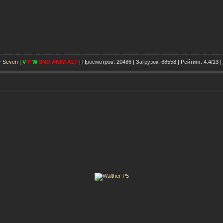
e-Seven
|
V
P
W
SND
ANIM
ALT
| Просмотров: 20486 | Загрузок: 68558 | Рейтинг: 4.4/13 |