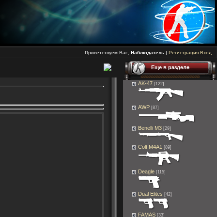
Приветствуем Вас,
Наблюдатель
|
Регистрация
Вход
Еще в разделе
AK-47
[122]
AWP
[87]
Benelli M3
[29]
Colt M4A1
[89]
Deagle
[115]
Dual Elites
[42]
FAMAS
[33]