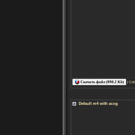
Скачать файл (990.2 Kb)
|
Col
Default m4 with acog