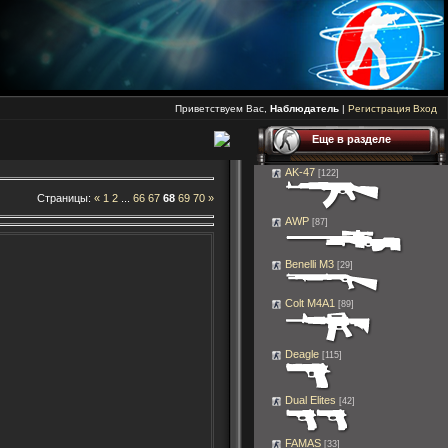
Приветствуем Вас,
Наблюдатель
|
Регистрация
Вход
Еще в разделе
AK-47
[122]
Страницы
:
«
1
2
...
66
67
68
69
70
»
AWP
[87]
Benelli M3
[29]
Colt M4A1
[89]
Deagle
[115]
Dual Elites
[42]
FAMAS
[33]