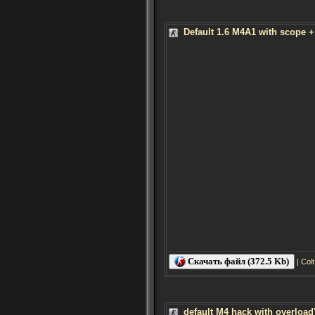
Default 1.6 M4A1 with scope 
Скачать файл (372.5 Kb)
|
Col
default M4 hack with overload