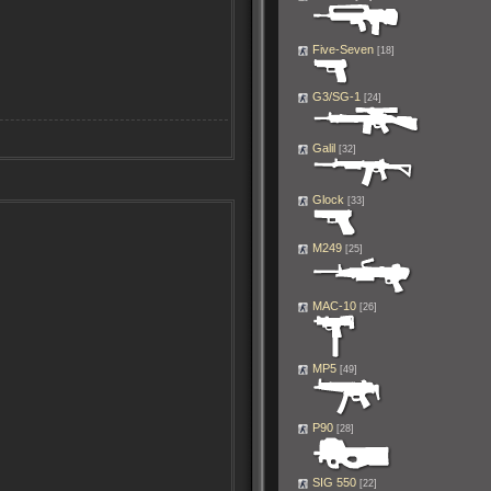
Five-Seven
[18]
G3/SG-1
[24]
Galil
[32]
Glock
[33]
M249
[25]
MAC-10
[26]
MP5
[49]
P90
[28]
SIG 550
[22]