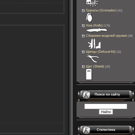
Гранаты (Grenades)
[41]
Нож (Knife)
[170]
Сборники моделей оружия
[28]
Щипцы (Defusal Kit)
[11]
Щит (Shield)
[20]
Поиск по сайту
Статистика