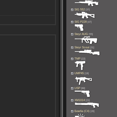
SIG 552
[37]
SIG P228
[47]
Steyr AUG
[55]
Steyr Scout
[31]
TMP
[22]
UMP45
[19]
USP
[89]
XM1014
[21]
Бомба (C4)
[26]