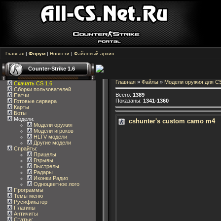
Главная
|
Форум
|
Новости
|
Файловый архив
Counter-Strike 1.6
Главная
»
Файлы
»
Модели оружия для CS
Скачать CS 1.6
Сборки пользователей
Всего
:
1389
Патчи
Показаны
:
1341-1360
Готовые сервера
Карты
Боты
Модели:
cshunter's custom camo m4
Модели оружия
Модели игроков
HLTV модели
Другие модели
Спрайты
:
Прицелы
Взрывы
Выстрелы
Радары
Иконки Радио
Одноцветное лого
Программы
Темы меню
Русификатор
Плагины
Античиты
Статьи
: