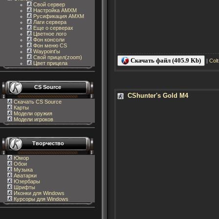
Свой сервер
Настройка AMXM
Русификация AMXM
Лаги сервера
Еще о серверах
Цветное лого
Фон консоли
Фон меню CS
Waypoint'ы
Свой прицел(zoom)
Скачать файл (405.9 Kb)
|
Col
Цвет прицела
CS Source
CShunter's Gold M4
Скачать CS Source
Карты
Модели оружия
Модели игроков
Творчество
Юмор
Обои
Музыка
Аватарки
Юзербары
Шрифты
Иконки для Windows
Курсоры для Windows