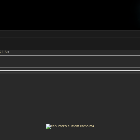
 1.6
»