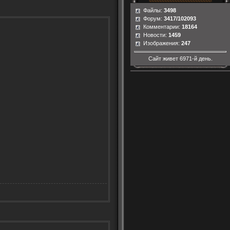
Файлы:
3498
Форум:
3417/102093
Комментарии:
18164
Новости:
1459
Изображения:
247
Сайт живет
6971-й день.