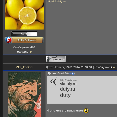
http://vkduty.ru
Сообщений:
420
Награды:
0
Zlat_FoBoS
Дата: Четверг, 23.01.2014, 20.34.31 | Сообщение #
4
Цитата
r0mario76
(
)
http://vkduty.ru
vkduty.ru
duty.ru
duty
Что то мне это напоминает