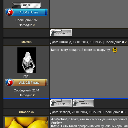
Сообщений:
92
Награды:
0
Mardin
Дата: Пятница, 17.01.2014, 10.19.45 | Сообщение #
2
lastiq
, могу продать 2 проги на накрутку..
[TR]
Сообщений:
2144
Награды:
2
r0mario76
Дата: Четверг, 23.01.2014, 19.27.39 | Сообщение #
3
Ana®chist
, о боже, что ты со всех деньги тресёш?
Артёму
lastiq
, Есть такая программа vkduty, очень хорошая