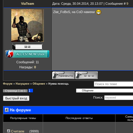
ViaTeam
Дата: Среда, 30.04.2014, 20.13.07 | Сообщение #
9
Zlat_FoBoS, на CoD намеки
Сообщений:
11
Награды:
0
Форум
»
Насущное
»
Общение
»
Нужна помощь
1
Страница
1
из
1
Поиск:
На форуме
Самы
Популярные темы
Последние ответы
пол
Считаем
(9999)