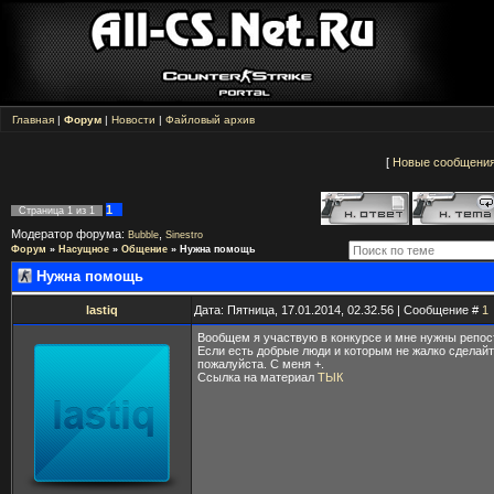
Главная
|
Форум
|
Новости
|
Файловый архив
[
Новые сообщени
1
Страница
1
из
1
Модератор форума:
,
Bubble
Sinestro
Форум
»
Насущное
»
Общение
»
Нужна помощь
Нужна помощь
lastiq
Дата: Пятница, 17.01.2014, 02.32.56 | Сообщение #
1
Вообщем я участвую в конкурсе и мне нужны репост
Если есть добрые люди и которым не жалко сделайт
пожалуйста. С меня +.
Ссылка на материал
ТЫК