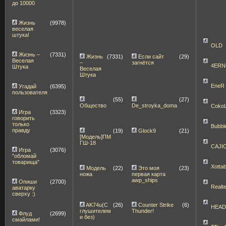
до 10000
Жизнь
(9978)
веселая
штука!
OLD
Жизнь –
(7331)
Жизнь
(7331)
Если сайт
(29)
Веселая
–
загнётся
4ERN
Штука
Веселая
Штука
EneR
Угадай
(6395)
пользователя
(55)
(27)
Общество
De_stroyka_doma
Coko
Игра
(3323)
говорить
только
Bubbl
правду
(19)
Glock9
(21)
[Модель]ПМ
ГШ-18
CAJI
Игра
(3076)
"обломай
товарища"
Xott
Модель
(22)
Это моя
(23)
ножа
первая карта
awp_ships
Опиши
(2700)
Realt
аватарку
сверху :)
AK74u(С
(26)
Counter Strike
(6)
HEA
глушителем
Thunder!
Флуд
(2699)
и без)
смайлами!