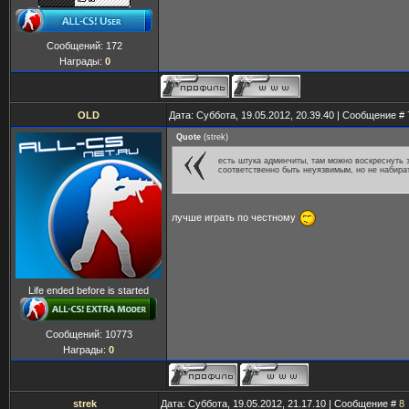
Сообщений:
172
Награды:
0
OLD
Дата: Суббота, 19.05.2012, 20.39.40 | Сообщение #
Quote
(
strek
)
есть штука админчиты, там можно воскреснуть з
соответственно быть неуязвимым, но не набира
лучше играть по честному
Life ended before is started
Сообщений:
10773
Награды:
0
strek
Дата: Суббота, 19.05.2012, 21.17.10 | Сообщение #
8