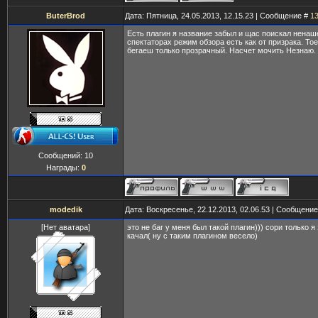
ButerBrod
Дата: Пятница, 24.05.2013, 12.15.23 | Сообщение #
1
Есть плагин я название забыл и щас поискал ненаше
спектаторах режим обзора есть как от призрака. Тое
бегаеш только прозрачный. Насчет мочить Незнаю.
Сообщений:
10
Награды:
0
modedik
Дата: Воскресенье, 22.12.2013, 02.06.53 | Сообщени
[Нет аватара]
это не баг у меня был такой плагин))) сори только я 
качал( ну с таким плагином весело)