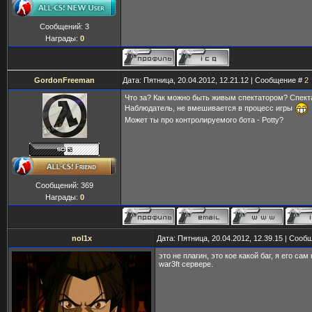
Сообщений:
3
Награды:
0
GordonFreeman
Дата: Пятница, 20.04.2012, 12.21.12 | Сообщение #
2
Что за? Как можно быть живым спектатором? Спекта
Наблюдатель, не вмешивается в процесс игры
Может ты про контролируемого бота - Potty?
Сообщений:
369
Награды:
0
nol1x
Дата: Пятница, 20.04.2012, 12.39.15 | Соо
это не плагин, это кое какой баг, я его сам
war3ft сервере.