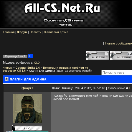
Главная
|
Форум
|
Новости
|
Файловый архив
[
Новые сообщени
1
Страница
1
из
1
Модератор форума:
OLD
Форум
»
Counter-Strike 1.6
»
Вопросы и решения проблем по
серверам CS 1.6
»
плагин для админа
(админ за спекторов живой!)
плагин для админа
Quayzz
Дата: Пятница, 20.04.2012, 09.52.18 | Сообщение #
1
пожалуйста помогите мне найти плагин где админ з
живой все мочит!