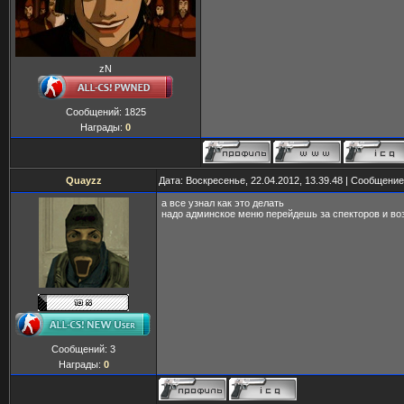
zN
Сообщений:
1825
Награды:
0
Quayzz
Дата: Воскресенье, 22.04.2012, 13.39.48 | Сообщени
а все узнал как это делать
надо админское меню перейдешь за спекторов и во
Сообщений:
3
Награды:
0