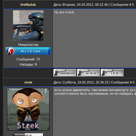
theMydak
Дата: Вторник, 24.04.2012, 08.22.46 | Сообщение #
5
Ну вот и всё .
Некропостер
Сообщений:
73
Награды:
0
strek
Дата: Суббота, 19.05.2012, 20.36.23 | Сообщение #
6
есть штука админчиты, там можно воскреснуть за с
соответственно быть неуязвимым, но не набирать 