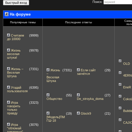
Поиск:
На форуме
Самы
Популярные темы
Последние ответы
пол
Считаем
(9999)
до 10000
Жизнь
(9978)
веселая
штука!
OLD
Жизнь –
(7331)
Жизнь
(7331)
Если сайт
(29)
Веселая
–
загнётся
4ERN
Штука
Веселая
Штука
EneR
Угадай
(6395)
пользователя
(55)
(27)
Общество
De_stroyka_doma
Coko
Игра
(3323)
говорить
только
Bubbl
правду
(19)
Glock9
(21)
[Модель]ПМ
ГШ-18
CAJI
Игра
(3076)
"обломай
товарища"