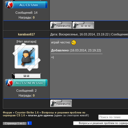
Сообщений:
14
Награды:
0
karabas617
Дата: Воскресенье, 16.03.2014, 23.19.22 | Сообщени
[Нет аватара]
играй честно
Добавлено
(16.03.2014, 23.19.22)
---------------------------------------------
=)
Сообщений:
2
Награды:
0
Форум
»
Counter-Strike 1.6
»
Вопросы и решения проблем по
серверам CS 1.6
»
плагин для админа
(админ за спекторов живой!)
1
Страница
1
из
1