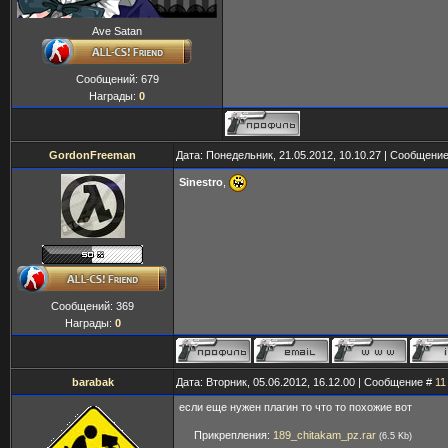
Ave Satan
Сообщений:
679
Награды:
0
GordonFreeman
Дата: Понедельник, 21.05.2012, 10.10.27 | Сообщени
Sinestro
,
Сообщений:
369
Награды:
0
barabak
Дата: Вторник, 05.06.2012, 16.12.00 | Сообщение #
11
если еще нужен плагин то что то похожие вот
Прикрепления:
189_chitakam_pz.rar
(6.5 Kb)