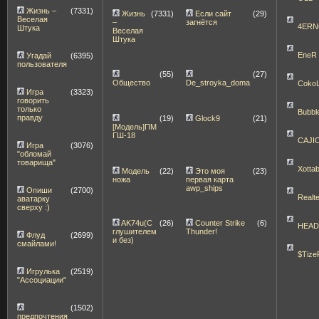
Жизнь –
(7331)
Жизнь
(7331)
Если сайт
(29)
Веселая
–
загнётся
4ERN
Штука
Веселая
Штука
EneR
Угадай
(6395)
пользователя
(55)
(27)
Общество
De_stroyka_doma
Coko
Игра
(3323)
говорить
только
Bubbl
правду
(19)
Glock9
(21)
[Модель]ПМ
ГШ-18
CAJI
Игра
(3076)
"обломай
товарища"
Xott
Модель
(22)
Это моя
(23)
ножа
первая карта
awp_ships
Опиши
(2700)
Realt
аватарку
сверху :)
AK74u(С
(26)
Counter Strike
(6)
HEA
глушителем
Thunder!
Флуд
(2699)
и без)
смайлами!
$Tize
Игрулька
(2519)
"Ассоциации"
(1502)
предпочтения