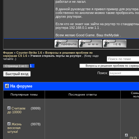
работал и не лагал.
В данной руководстве я привел пример для роутера 
собственно по анологии можно также пробросить по
других роутерах.
Если кто не знает как зайти на роутер то стандартн
роутера 192.168.0.1 или 1.1 .
Всем желаю Good Game. Ваш theMydak .
Форум
»
Counter-Strike 1.6
»
Вопросы и решения проблем по
серверам CS 1.6
»
Учимся открвать порты на роутере .
(Кому надо
читайте .)
1
Страница
1
из
1
Поиск:
На форуме
Самы
Популярные темы
Последние ответы
пол
Считаем
(9999)
до 10000
Жизнь
(9978)
веселая
штука!
OLD