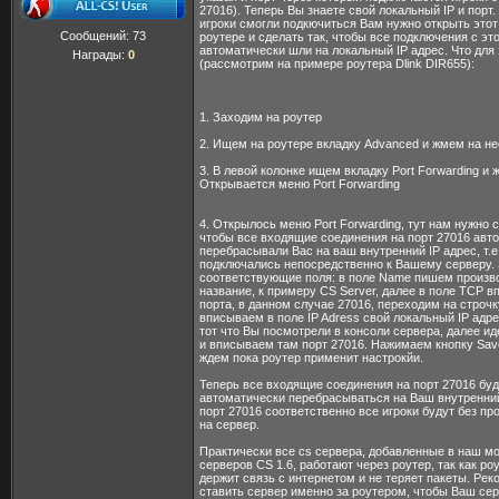
27016). Теперь Вы знаете свой локальный IP и порт.
игроки смогли подкючиться Вам нужно открыть этот
Сообщений:
73
роутере и сделать так, чтобы все подключения с это
автоматически шли на локальный IP адрес. Что для 
Награды:
0
(рассмотрим на примере роутера Dlink DIR655):
1. Заходим на роутер
2. Ищем на роутере вкладку Advanced и жмем на не
3. В левой колонке ищем вкладку Port Forwarding и 
Открывается меню Port Forwarding
4. Открылось меню Port Forwarding, тут нам нужно с
чтобы все входящие соединения на порт 27016 авт
перебрасывали Вас на ваш внутренний IP адрес, т.е
подключались непосредственно к Вашему серверу.
соответствующие поля: в поле Name пишем произв
название, к примеру CS Server, далее в поле TCP 
порта, в данном случае 27016, переходим на строчк
вписываем в поле IP Adress свой локальный IP адр
тот что Вы посмотрели в консоли сервера, далее и
и вписываем там порт 27016. Нажимаем кнопку Save
ждем пока роутер применит настрокйи.
Теперь все входящие соединения на порт 27016 буд
автоматически перебрасываться на Ваш внутренний
порт 27016 соответственно все игроки будут без пр
на сервер.
Практически все cs сервера, добавленные в наш м
серверов CS 1.6, работают через роутер, так как ро
держит связь с интернетом и не теряет пакеты. Ре
ставить сервер именно за роутером, чтобы Ваш се