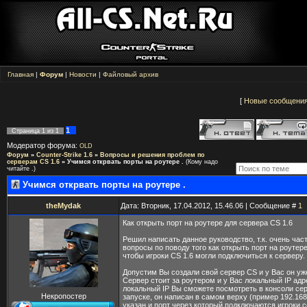
Главная
|
Форум
|
Новости
|
Файловый архив
[
Новые сообщени
1
Страница
1
из
1
Модератор форума:
OLD
Форум
»
Counter-Strike 1.6
»
Вопросы и решения проблем по
серверам CS 1.6
»
Учимся открвать порты на роутере .
(Кому надо
читайте .)
Учимся открвать порты на роутере .
theMydak
Дата: Вторник, 17.04.2012, 15.46.06 | Сообщение #
1
Как открыть порт на роутере для сервера CS 1.6
Решил написать данное руководство, т.к. очень час
вопросы по поводу того как открыть порт на роутере
чтобы игроки CS 1.6 могли подключиться к серверу.
Допустим Вы создали свой сервер CS и у Вас он уж
Сервер стоит за роутером и у Вас локальный IP адр
локальный IP Вы сможете посмотреть в консоли се
Некропостер
запуске, он написан в самом верху (пример 192.168.
указан и порт через который подключаются игроки 