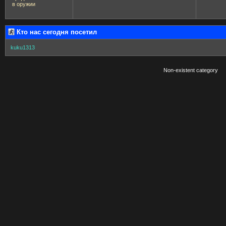
в оружии
Кто нас сегодня посетил
kuku1313
Non-existent category