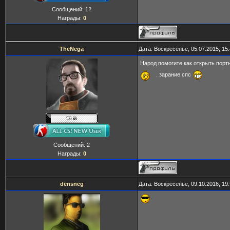
Сообщений:
12
Награды:
0
TheNega
Дата: Воскресенье, 05.07.2015, 15
Народ помогите как открыть порт
. зарание спс
Сообщений:
2
Награды:
0
densneg
Дата: Воскресенье, 09.10.2016, 19