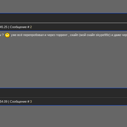
.45.25 | Сообщение #
2
ы ?
уже всё перепробовал и через торрент , скайп (мой скайп skype99z) и даже че
.54.09 | Сообщение #
3