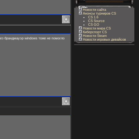
Новости сайта
Анонсы турниров CS
CS 1.6
CS Source
CS GO
Новости мира CS
Киберспорт CS
Новости Steam
рез брандмауэр windows тоже не помогло
Новости игровых девайсов