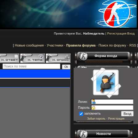
Приветствуем Вас,
Наблюдатель
|
Регистрация
Вход
[
Новые сообщения
·
Участники
·
Правила форума
·
Поиск по форуму
·
RSS
]
Форма входа
Логин:
Пароль:
запомнить
Забыл пароль
·
Регистрация
Новости