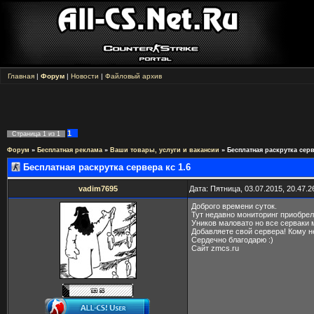
Главная
|
Форум
|
Новости
|
Файловый архив
1
Страница
1
из
1
Форум
»
Бесплатная реклама
»
Ваши товары, услуги и вакансии
»
Бесплатная раскрутка серв
Бесплатная раскрутка сервера кс 1.6
vadim7695
Дата: Пятница, 03.07.2015, 20.47.
Доброго времени суток.
Тут недавно мониторинг приобрел
Уников маловато но все серваки 
Добавляете свой сервера! Кому не
Сердечно благодарю :)
Сайт zmcs.ru