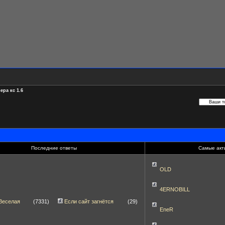
ера кс 1.6
Последние ответы
Самые акт
OLD
4ERNOBILL
Веселая
(7331)
Если сайт загнётся
(29)
EneR