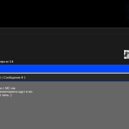
ера кс 1.6
26 | Сообщение #
1
и с МС-ом.
мониторинга идут в мс.
 лень :)