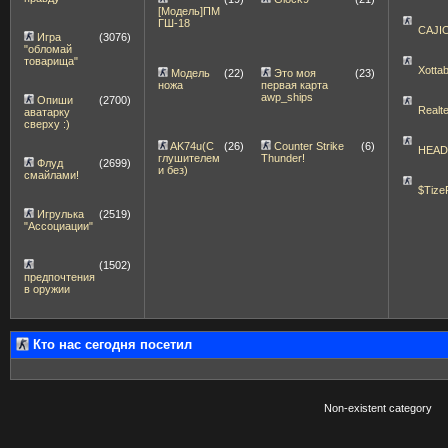
[Модель]ПМ
ГШ-18
CAJI
Игра
(3076)
"обломай
товарища"
Xott
Модель
(22)
Это моя
(23)
ножа
первая карта
awp_ships
Опиши
(2700)
Realt
аватарку
сверху :)
AK74u(С
(26)
Counter Strike
(6)
HEA
глушителем
Thunder!
Флуд
(2699)
и без)
смайлами!
$Tize
Игрулька
(2519)
"Ассоциации"
(1502)
предпочтения
в оружии
Кто нас сегодня посетил
Non-existent category