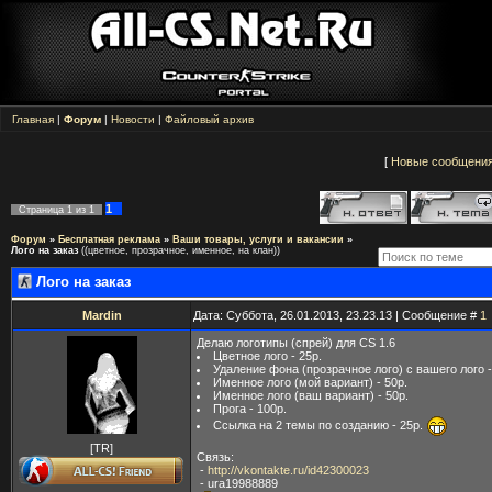
Главная
|
Форум
|
Новости
|
Файловый архив
[
Новые сообщени
1
Страница
1
из
1
Форум
»
Бесплатная реклама
»
Ваши товары, услуги и вакансии
»
Лого на заказ
((цветное, прозрачное, именное, на клан))
Лого на заказ
Mardin
Дата: Суббота, 26.01.2013, 23.23.13 | Сообщение #
1
Делаю логотипы (спрей) для CS 1.6
Цветное лого - 25р.
Удаление фона (прозрачное лого) с вашего лого -
Именное лого (мой вариант) - 50р.
Именное лого (ваш вариант) - 50р.
Прога - 100р.
Ссылка на 2 темы по созданию - 25р.
[TR]
Связь:
-
http://vkontakte.ru/id42300023
- ura19988889