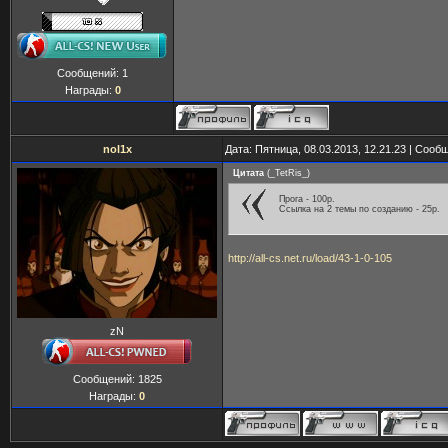
Сообщений:
1
Награды:
0
nol1x
Дата: Пятница, 08.03.2013, 12.21.23 | Соо
Цитата
(
_TetRis_
)
Прога - 100р.
Ссылка на 2 темы по созданию - 25р.
http://all-cs.net.ru/load/43-1-0-105
zN
Сообщений:
1825
Награды:
0