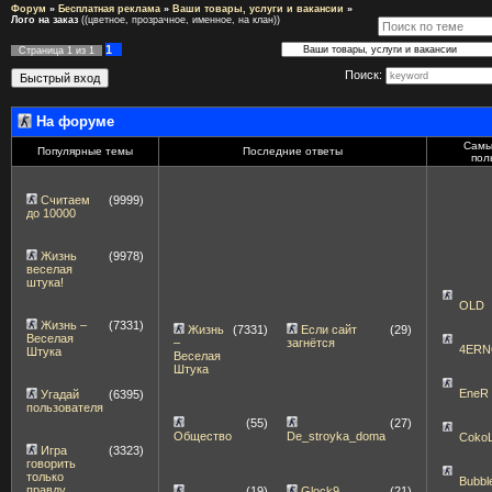
Форум
»
Бесплатная реклама
»
Ваши товары, услуги и вакансии
»
Лого на заказ
((цветное, прозрачное, именное, на клан))
1
Страница
1
из
1
Поиск:
На форуме
Самы
Популярные темы
Последние ответы
пол
Считаем
(9999)
до 10000
Жизнь
(9978)
веселая
штука!
OLD
Жизнь –
(7331)
Жизнь
(7331)
Если сайт
(29)
Веселая
–
загнётся
4ERN
Штука
Веселая
Штука
EneR
Угадай
(6395)
пользователя
(55)
(27)
Общество
De_stroyka_doma
Coko
Игра
(3323)
говорить
только
Bubbl
правду
(19)
Glock9
(21)