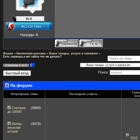
Награды:
0
Форум
»
Бесплатная реклама
»
Ваши товары, услуги и вакансии
»
Есть сервера,а нет сайта что же делать?
1
Страница
1
из
1
Поиск:
На форуме
Самы
Популярные темы
Последние ответы
пол
Считаем
(9999)
до 10000
Жизнь
(9978)
веселая
штука!
OLD