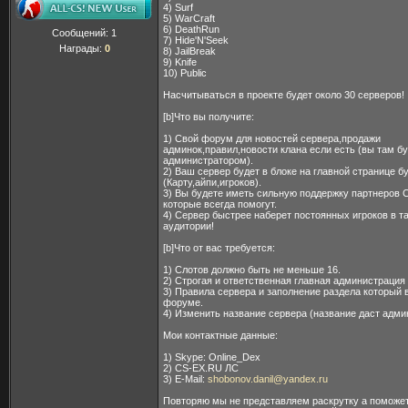
4) Surf
5) WarCraft
6) DeathRun
Сообщений:
1
7) Hide'N'Seek
Награды:
0
8) JailBreak
9) Knife
10) Public
Насчитываться в проекте будет около 30 серверов!
[b]Что вы получите:
1) Свой форум для новостей сервера,продажи
админок,правил,новости клана если есть (вы там б
администратором).
2) Ваш сервер будет в блоке на главной странице б
(Карту,айпи,игроков).
3) Вы будете иметь сильную поддержку партнеров
которые всегда помогут.
4) Сервер быстрее наберет постоянных игроков в т
аудитории!
[b]Что от вас требуется:
1) Слотов должно быть не меньше 16.
2) Строгая и ответственная главная администрация
3) Правила сервера и заполнение раздела который 
форуме.
4) Изменить название сервера (название даст адми
Мои контактные данные:
1) Skype: Online_Dex
2) CS-EX.RU ЛС
3) E-Mail:
shobonov.danil@yandex.ru
Повторяю мы не представляем раскрутку а поможе