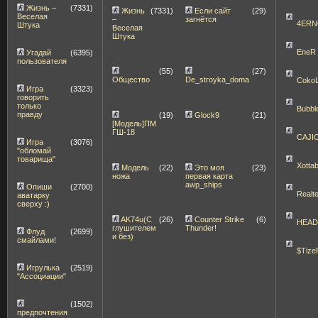
Жизнь –
(7331)
Жизнь
(7331)
Если сайт
(29)
Веселая
–
загнётся
4ERN
Штука
Веселая
Штука
EneR
Угадай
(6395)
пользователя
(55)
(27)
Общество
De_stroyka_doma
Coko
Игра
(3323)
говорить
только
Bubbl
правду
(19)
Glock9
(21)
[Модель]ПМ
ГШ-18
CAJI
Игра
(3076)
"обломай
товарища"
Xott
Модель
(22)
Это моя
(23)
ножа
первая карта
awp_ships
Опиши
(2700)
Realt
аватарку
сверху :)
AK74u(С
(26)
Counter Strike
(6)
HEA
глушителем
Thunder!
Флуд
(2699)
и без)
смайлами!
$Tize
Игрулька
(2519)
"Ассоциации"
(1502)
предпочтения