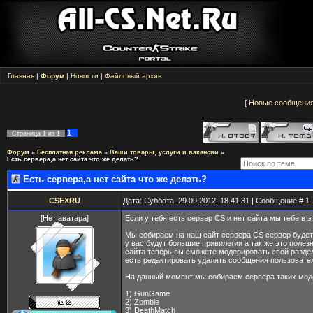
Главная
|
Форум
|
Новости
|
Файловый архив
[
Новые сообщени
1
Страница
1
из
1
Форум
»
Бесплатная реклама
»
Ваши товары, услуги и вакансии
»
Есть сервера,а нет сайта что же делать?
Есть сервера,а нет сайта что же делать?
CSEXRU
Дата: Суббота, 29.09.2012, 18.41.31 | Сообщение #
1
[Нет аватара]
Если у тебя есть сервер CS и нет сайта мы тебе в 
Мы собираем на наш сайт сервера CS сервер будет
у вас будут большие привилегии а так же это полезн
сайта теперь вы сможете модерировать свой разде
есть редактировать удалять сообщения пользовател
На данный момент мы собираем сервера таких мод
1) GunGame
2) Zombie
3) DeathMatch