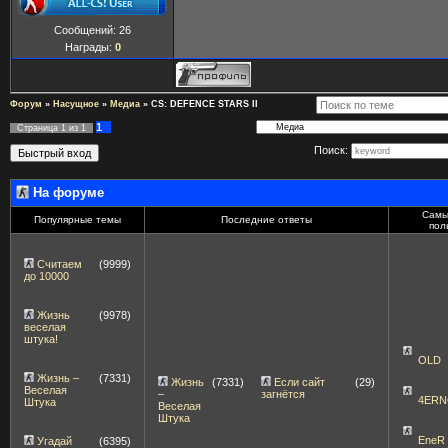
Сообщений:
26
Награды:
0
Форум
»
Насущное
»
Медиа
»
CS: DEFENCE STARS II
1
Страница
1
из
1
Поиск:
На форуме
Самы
Популярные темы
Последние ответы
пол
Считаем
(9999)
до 10000
Жизнь
(9978)
веселая
штука!
OLD
Жизнь –
(7331)
Жизнь
(7331)
Если сайт
(29)
Веселая
–
загнётся
4ERN
Штука
Веселая
Штука
EneR
Угадай
(6395)