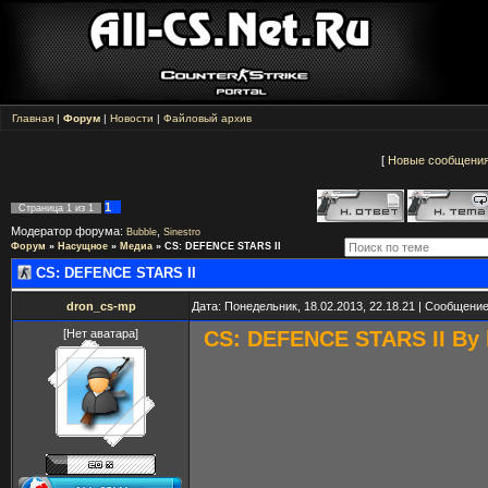
Главная
|
Форум
|
Новости
|
Файловый архив
[
Новые сообщени
1
Страница
1
из
1
Модератор форума:
,
Bubble
Sinestro
Форум
»
Насущное
»
Медиа
»
CS: DEFENCE STARS II
CS: DEFENCE STARS II
dron_cs-mp
Дата: Понедельник, 18.02.2013, 22.18.21 | Сообщени
[Нет аватара]
CS: DEFENCE STARS II By 