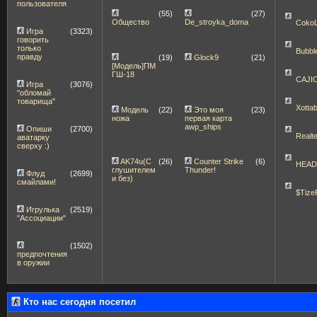
пользователя
(55)
(27)
Общество
De_stroyka_doma
Coko
Игра
(3323)
говорить
только
Bubbl
правду
(19)
Glock9
(21)
[Модель]ПМ
ГШ-18
CAJI
Игра
(3076)
"обломай
товарища"
Xott
Модель
(22)
Это моя
(23)
ножа
первая карта
awp_ships
Опиши
(2700)
Realt
аватарку
сверху :)
AK74u(С
(26)
Counter Strike
(6)
HEA
глушителем
Thunder!
Флуд
(2699)
и без)
смайлами!
$Tize
Игрулька
(2519)
"Ассоциации"
(1502)
предпочтения
в оружии
Кто нас сегодня посетил