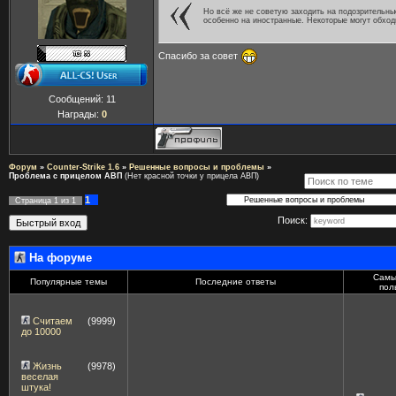
Но всё же не советую заходить на подозрительны
особенно на иностранные. Некоторые могут обход
Спасибо за совет
Сообщений:
11
Награды:
0
Форум
»
Counter-Strike 1.6
»
Решенные вопросы и проблемы
»
Проблема с прицелом АВП
(Нет красной точки у прицела АВП)
1
Страница
1
из
1
Поиск:
На форуме
Самы
Популярные темы
Последние ответы
пол
Считаем
(9999)
до 10000
Жизнь
(9978)
веселая
штука!