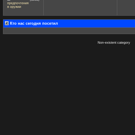
предпочтения
в оружии
Кто нас сегодня посетил
Non-existent category