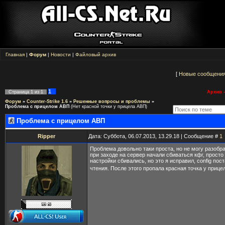
Главная
|
Форум
|
Новости
|
Файловый архив
[
Новые сообщени
1
Страница
1
из
1
Архив -
Форум
»
Counter-Strike 1.6
»
Решенные вопросы и проблемы
»
Проблема с прицелом АВП
(Нет красной точки у прицела АВП)
Проблема с прицелом АВП
Ripper
Дата: Суббота, 06.07.2013, 13.29.18 | Сообщение #
1
Проблема довольно таки проста, но не могу разобр
при заходе на сервер начали сбиваться кфг, прост
настройки сбивались, но это я исправил, config пос
чтения. После этого пропала красная точка у приц