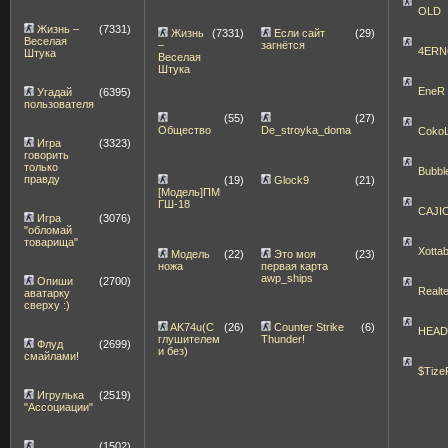
OLD
Жизнь –
(7331)
Жизнь
(7331)
Если сайт
(29)
Веселая
–
загнётся
4ERN
Штука
Веселая
Штука
EneR
Угадай
(6395)
пользователя
(55)
(27)
Общество
De_stroyka_doma
Coko
Игра
(3323)
говорить
только
Bubbl
правду
(19)
Glock9
(21)
[Модель]ПМ
ГШ-18
CAJI
Игра
(3076)
"обломай
товарища"
Xott
Модель
(22)
Это моя
(23)
ножа
первая карта
awp_ships
Опиши
(2700)
Realt
аватарку
сверху :)
AK74u(С
(26)
Counter Strike
(6)
HEA
глушителем
Thunder!
Флуд
(2699)
и без)
смайлами!
$Tize
Игрулька
(2519)
"Ассоциации"
(1502)