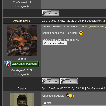
Сообщений:
11
Награды:
0
Xottab_DUTY
Дата: Суббота, 06.07.2013, 14.15.34 | Сообщение #
2
Переустанови кс и поставь
протектор (кликабельно)
Конфиг если хочешь сохрани
Больше не должно такое быть.
Джинн
Сообщений:
3169
Награды:
0
Ripper
Дата: Суббота, 06.07.2013, 15.02.40 | Сообщение #
3
Спасибо, помогло
Цитата