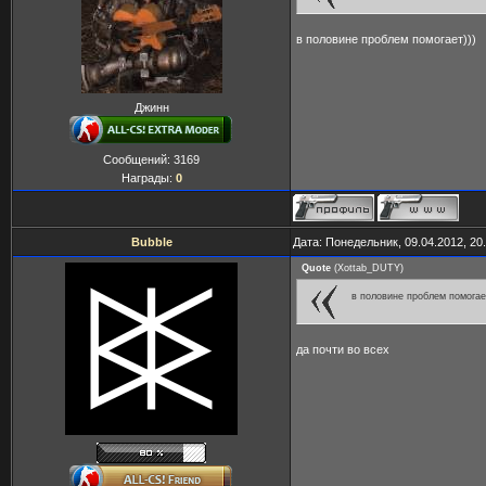
в половине проблем помогает)))
Джинн
Сообщений:
3169
Награды:
0
Bubble
Дата: Понедельник, 09.04.2012, 20
Quote
(
Xottab_DUTY
)
в половине проблем помогает
да почти во всех