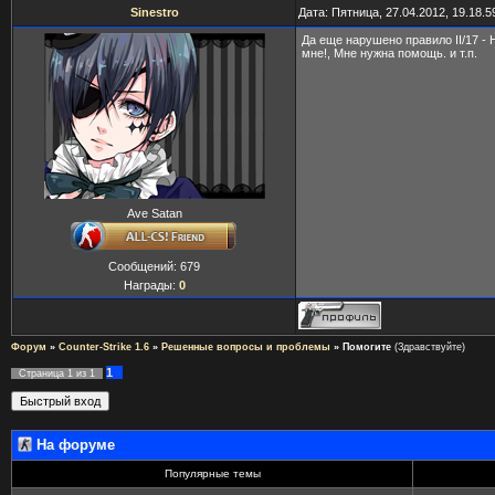
Sinestro
Дата: Пятница, 27.04.2012, 19.18.
Да еще нарушено правило II/17 -
мне!, Мне нужна помощь. и т.п.
Ave Satan
Сообщений:
679
Награды:
0
Форум
»
Counter-Strike 1.6
»
Решенные вопросы и проблемы
»
Помогите
(Здравствуйте)
1
Страница
1
из
1
На форуме
Популярные темы