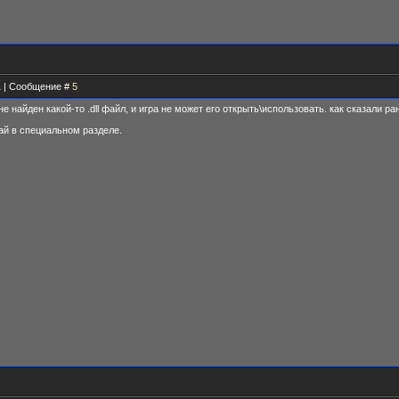
41 | Сообщение #
5
е найден какой-то .dll файл, и игра не может его открыть\использовать. как сказали р
ай в специальном разделе.