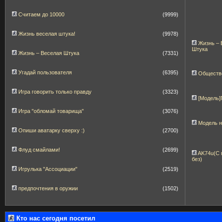
Считаем до 10000
(9999)
Жизнь веселая штука!
(9978)
Жизнь – 
Штука
Жизнь – Веселая Штука
(7331)
Угадай пользователя
(6395)
Обществ
Игра говорить только правду
(3323)
[Модель
Игра "обломай товарища"
(3076)
Модель 
Опиши аватарку сверху :)
(2700)
Флуд смайлами!
(2699)
AK74u(С 
без)
Игрулька "Ассоциации"
(2519)
предпочтения в оружии
(1502)
Кто нас сегодня посетил