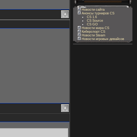
Новости сайта
Анонсы турниров CS
CS 1.6
CS Source
CS GO
Новости мира CS
Киберспорт CS
Новости Steam
Новости игровых девайсов