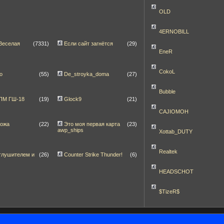
OLD
4ERNOBILL
Веселая
(7331)
Если сайт загнётся
(29)
EneR
CokoL
о
(55)
De_stroyka_doma
(27)
Bubble
]ПМ ГШ-18
(19)
Glock9
(21)
CAJIOMOH
ножа
(22)
Это моя первая карта
(23)
awp_ships
Xottab_DUTY
Realtek
глушителем и
(26)
Counter Strike Thunder!
(6)
HEADSCHOT
$TizeR$