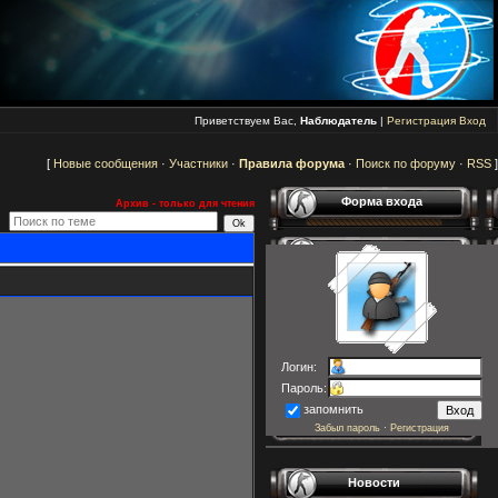
Приветствуем Вас,
Наблюдатель
|
Регистрация
Вход
[
Новые сообщения
·
Участники
·
Правила форума
·
Поиск по форуму
·
RSS
]
Форма входа
Архив - только для чтения
Логин:
Пароль:
запомнить
Забыл пароль
·
Регистрация
Новости