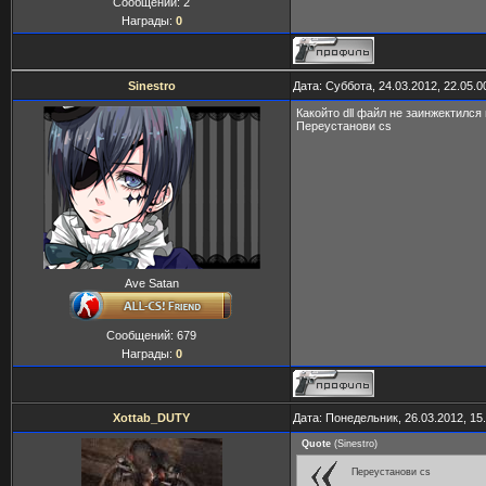
Сообщений:
2
Награды:
0
Sinestro
Дата: Суббота, 24.03.2012, 22.05.
Какойто dll файл не заинжектился
Переустанови cs
Ave Satan
Сообщений:
679
Награды:
0
Xottab_DUTY
Дата: Понедельник, 26.03.2012, 15
Quote
(
Sinestro
)
Переустанови cs