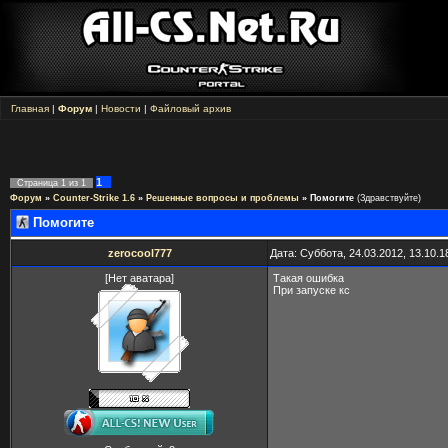
Главная
|
Форум
|
Новости
|
Файловый архив
1
Страница
1
из
1
Форум
»
Counter-Strike 1.6
»
Решенные вопросы и проблемы
»
Помогите
(Здравствуйте)
Помогите
zerocool777
Дата: Суббота, 24.03.2012, 13.10.
[Нет аватара]
Такая ошибка
При запуске кс