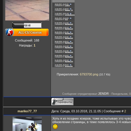
Сообщений:
168
Награды:
1
Прикрепления:
6793700.png
(10.7 Kb)
JENDR
Сообщение отредактировал
-
Понедельник, 0
mariko77_77
Дата: Среда, 03.10.2018, 21.11.05 | Сообщение #
2
Хоть я из поздних юзеров, тоже испытываю это чувс
обновлении страницы, в теме появлялось 3-4 новы