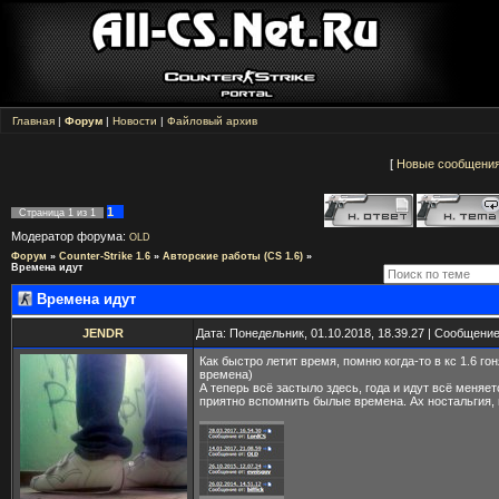
Главная
|
Форум
|
Новости
|
Файловый архив
[
Новые сообщени
1
Страница
1
из
1
Модератор форума:
OLD
Форум
»
Counter-Strike 1.6
»
Авторские работы (CS 1.6)
»
Времена идут
Времена идут
JENDR
Дата: Понедельник, 01.10.2018, 18.39.27 | Сообщени
Как быстро летит время, помню когда-то в кс 1.6 гон
времена)
А теперь всё застыло здесь, года и идут всё меняет
приятно вспомнить былые времена. Ах ностальгия, 