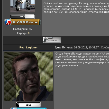
Сейчас всё уже по другому. К слову, мне особо не 
и попал на этот сайт случайно, остался почему-то. 
даже сегодня, сыграл в CS:CZ, неплохие были време
больше по CS2D и Renegade такие чувства испыты
Сообщений:
85
Награды:
0
Red_Legioner
Дата: Пятница, 16.08.2019, 10.39.37 | Соо
Ого, в Ренегейд люди играли по сети? А в
рода сообщества вроде этого форума эво
что-то новое, не считая ещё и того факта,
старые пользователи уже давно переросл
рода развлечения.