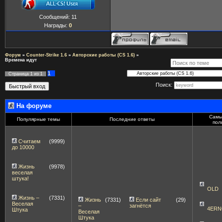
Сообщений:
11
Награды:
0
Форум
»
Counter-Strike 1.6
»
Авторские работы (CS 1.6)
»
Времена идут
1
Страница
1
из
1
Поиск:
На форуме
Самы
Популярные темы
Последние ответы
пол
Считаем
(9999)
до 10000
Жизнь
(9978)
веселая
штука!
OLD
Жизнь –
(7331)
Жизнь
(7331)
Если сайт
(29)
Веселая
–
загнётся
4ERN
Штука
Веселая
Штука