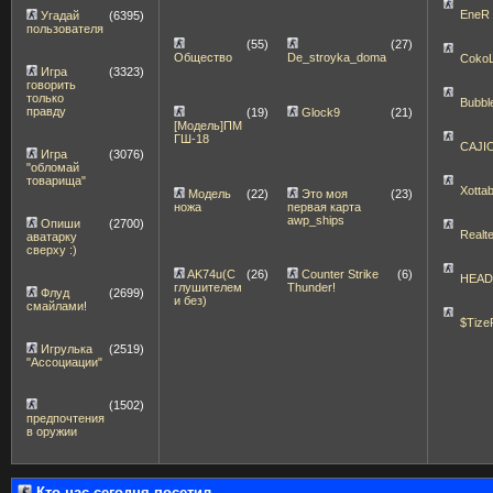
EneR
Угадай
(6395)
пользователя
(55)
(27)
Общество
De_stroyka_doma
Coko
Игра
(3323)
говорить
только
Bubbl
правду
(19)
Glock9
(21)
[Модель]ПМ
ГШ-18
CAJI
Игра
(3076)
"обломай
товарища"
Xott
Модель
(22)
Это моя
(23)
ножа
первая карта
awp_ships
Опиши
(2700)
Realt
аватарку
сверху :)
AK74u(С
(26)
Counter Strike
(6)
HEA
глушителем
Thunder!
Флуд
(2699)
и без)
смайлами!
$Tize
Игрулька
(2519)
"Ассоциации"
(1502)
предпочтения
в оружии
Кто нас сегодня посетил