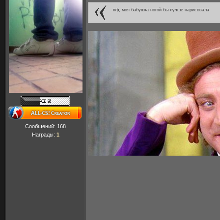
пф, моя бабушка ногой бы лучше нарисовала
Сообщений:
168
Награды:
1