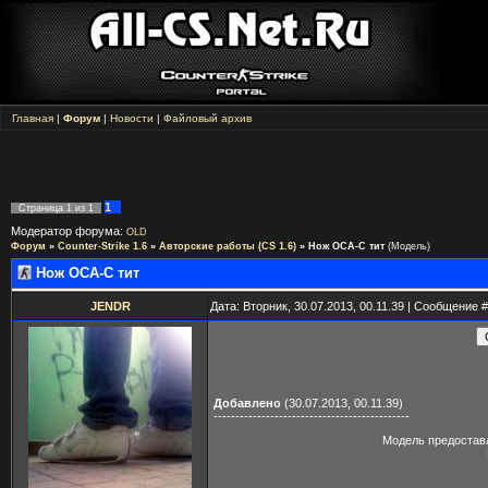
Главная
|
Форум
|
Новости
|
Файловый архив
1
Страница
1
из
1
Модератор форума:
OLD
Форум
»
Counter-Strike 1.6
»
Авторские работы (CS 1.6)
»
Нож ОСА-С тит
(Модель)
Нож ОСА-С тит
JENDR
Дата: Вторник, 30.07.2013, 00.11.39 | Сообщение 
Добавлено
(30.07.2013, 00.11.39)
---------------------------------------------
Модель предостав