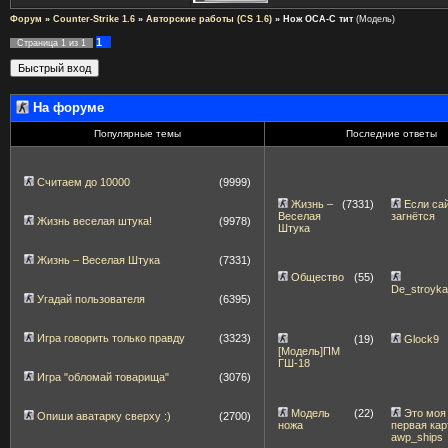
Форум
»
Counter-Strike 1.6
»
Авторские работы (CS 1.6)
»
Нож ОСА-С тит
(Модель)
1
Страница
1
из
1
На форуме
Популярные темы
Последние ответы
Считаем до 10000
(9999)
Жизнь –
(7331)
Если са
Веселая
загнётся
Жизнь веселая штука!
(9978)
Штука
Жизнь – Веселая Штука
(7331)
Общество
(55)
De_stroyk
Угадай пользователя
(6395)
Игра говорить только правду
(3323)
(19)
Glock9
[Модель]ПМ
ГШ-18
Игра "обломай товарища"
(3076)
Модель
(22)
Это моя
Опиши аватарку сверху :)
(2700)
ножа
первая кар
awp_ships