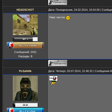
HEADSCHOT
Дата: Понедельник, 24.02.2014, 19.04.09 | Сообщ
Ужас честно
Сообщений:
2431
Награды:
0
PoSaN4Ik
Дата: Четверг, 03.07.2014, 22.48.32 | Сообщение 