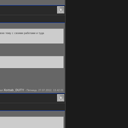
свою тему с своими работами и туда
Xottab_DUTY
вал
-
Пятница, 27.07.2012, 13.42.01