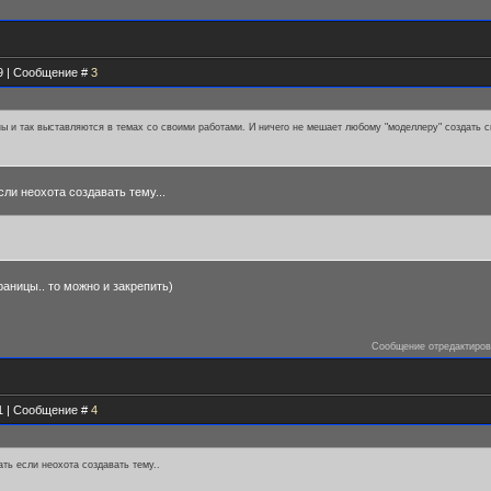
49 | Сообщение #
3
ны и так выставляются в темах со своими работами. И ничего не мешает любому "моделлеру" создать 
ли неохота создавать тему...
аницы.. то можно и закрепить)
Сообщение отредактиро
01 | Сообщение #
4
ть если неохота создавать тему..