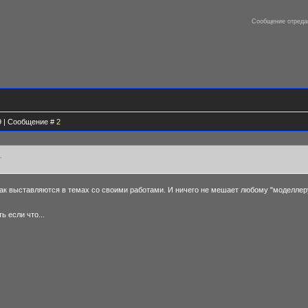
Сообщение отреда
29 | Сообщение #
2
.
так выставляются в темах со своими работами. И ничего не мешает любому "моделлер
ь если что...