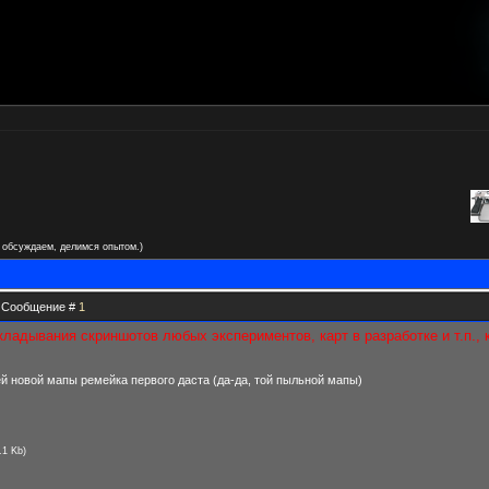
 обсуждаем, делимся опытом.)
 | Сообщение #
1
ладывания скриншотов любых экспериментов, карт в разработке и т.п., к
й новой мапы ремейка первого даста (да-да, той пыльной мапы)
.1 Kb)