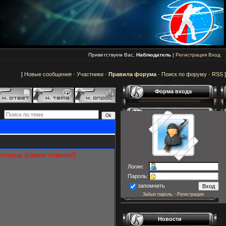
Приветствуем Вас,
Наблюдатель
|
Регистрация
Вход
[
Новые сообщения
·
Участники
·
Правила форума
·
Поиск по форуму
·
RSS
]
Форма входа
оторые (самое главное!)
Логин:
Пароль:
запомнить
Забыл пароль
·
Регистрация
Новости