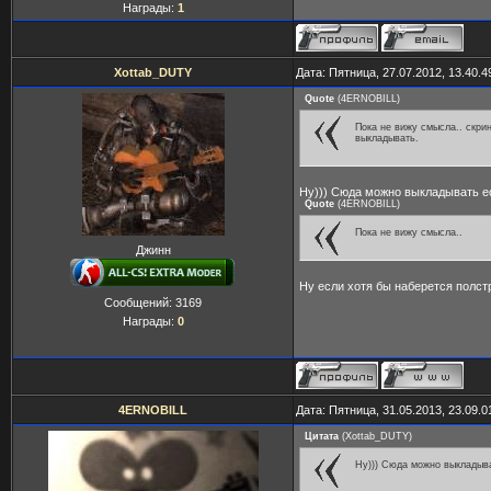
Награды:
1
Xottab_DUTY
Дата: Пятница, 27.07.2012, 13.40.
Quote
(
4ERNOBILL
)
Пока не вижу смысла.. скри
выкладывать.
Ну))) Сюда можно выкладывать ес
Quote
(
4ERNOBILL
)
Пока не вижу смысла..
Джинн
Ну если хотя бы наберется полстр
Сообщений:
3169
Награды:
0
4ERNOBILL
Дата: Пятница, 31.05.2013, 23.09.
Цитата
(
Xottab_DUTY
)
Ну))) Сюда можно выкладыва