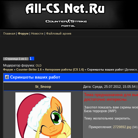
Главная
|
Форум
|
Новости
|
Файловый архив
1
Страница
1
из
1
Модератор форума:
OLD
Форум
»
Counter-Strike 1.6
»
Авторские работы (CS 1.6)
»
Скриншоты ваших работ
(Делимся,
Скриншоты ваших работ
St_Snoop
Дата: Среда, 25.07.2012, 15.05.54
Тема предназначена для вык
достаточно интересны.
Захотел показать вам скрины мое
База терроров (WIP)
Тему желательнее закрепить.
Прикрепления:
2729892.jpg
(341