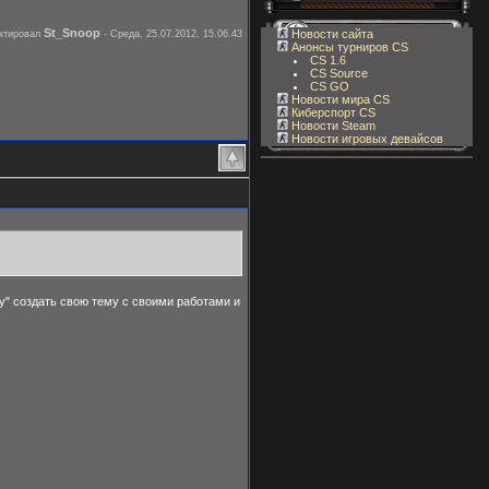
St_Snoop
Новости сайта
ктировал
-
Среда, 25.07.2012, 15.06.43
Анонсы турниров CS
CS 1.6
CS Source
CS GO
Новости мира CS
Киберспорт CS
Новости Steam
Новости игровых девайсов
у" создать свою тему с своими работами и