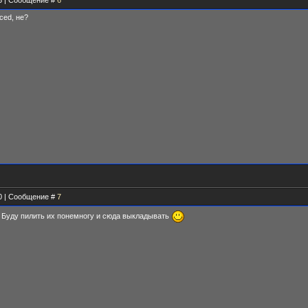
13 | Сообщение #
6
iced, не?
30 | Сообщение #
7
да. Буду пилить их понемногу и сюда выкладывать