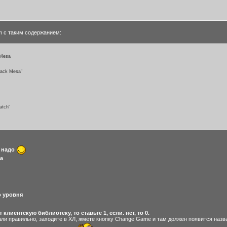
am с таким содержанием:
k Mesa
Black Mesa"
atch"
е надо
да
о уровня
 клиентскую библиотеку, то ставьте 1, если. нет, то 0.
али правильно, заходите в ХЛ, жмете кнопку Change Game и там должен появится назв