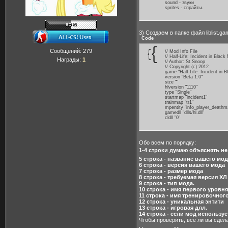
sound - звуки
sprites - спрайты.
3) Создаем в папке файл liblist.g
Code
Сообщений:
279
// Mod Info File
// Half-Life: Incident in Blac
Награды:
1
// Author: St.Snoop
// Copyright (c) 2012
game "Half-Life: Incident in 
version "Beta 1.0"
size ""
hlversion "1110"
type "Single"
startmap "incident1"
trainmap "tr1"
mpentity "info_player_deathm
gamedll "dlls/hl.dll"
cldll "0"
Обо всем по порядку:
1-4 строки думаю объяснять н
5 строка - название вашего мо
6 строка - версия вашего мода
7 строка - размер мода
8 строка - требуемая версия ХЛ
9 строка - тип мода.
10 строка - имя первого уровня
11 строка - имя тренировочног
12 строка - уникальная энтити
13 строка - игровая длл.
14 строка - если мод использует
Чтобы проверить, все ли вы сдел