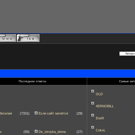
Последние ответы
Самые акт
OLD
4ERNOBILL
Веселая
(7331)
Если сайт загнётся
(29)
EneR
CokoL
о
(55)
De_stroyka_doma
(27)