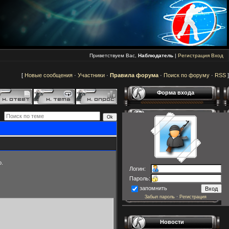
Приветствуем Вас,
Наблюдатель
|
Регистрация
Вход
[
Новые сообщения
·
Участники
·
Правила форума
·
Поиск по форуму
·
RSS
]
Форма входа
о.
Логин:
Пароль:
запомнить
Забыл пароль
·
Регистрация
Новости