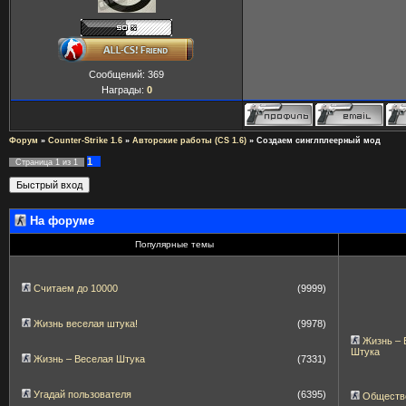
Сообщений:
369
Награды:
0
Форум
»
Counter-Strike 1.6
»
Авторские работы (CS 1.6)
»
Создаем синглплеерный мод
1
Страница
1
из
1
На форуме
Популярные темы
Считаем до 10000
(9999)
Жизнь веселая штука!
(9978)
Жизнь – 
Штука
Жизнь – Веселая Штука
(7331)
Угадай пользователя
(6395)
Обществ