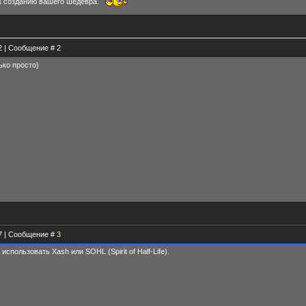
 к созданию вашего шедевра.
32 | Сообщение #
2
ько просто)
07 | Сообщение #
3
пользовать Xash или SOHL (Spirit of Half-Life).