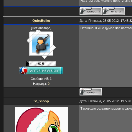
На этом все. Можете приступать
QuietBullet
Дата: Пятница, 25.05.2012, 17.45.
[Нет аватара]
Отлично, я и не думал что настол
Сообщений:
1
Награды:
0
St_Snoop
Дата: Пятница, 25.05.2012, 19.59.
Также для создания модом можно ис