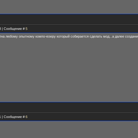
23 | Сообщение #
5
тна любому опытному компо-юзеру который собирается сделать мод...а далее создание
51 | Сообщение #
6