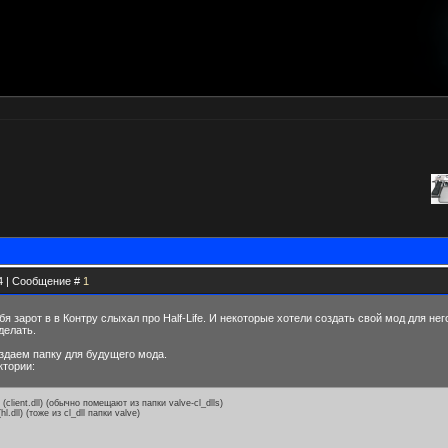
24 | Сообщение #
1
зарот в в Контру слыхал про Half-Life. И некоторые хотели создать свой мод для нег
делать.
оздаем папку для будущего мода.
ктории:
 (client.dll) (обычно помещают из папки valve-cl_dlls)
l.dll) (тоже из cl_dll папки valve)