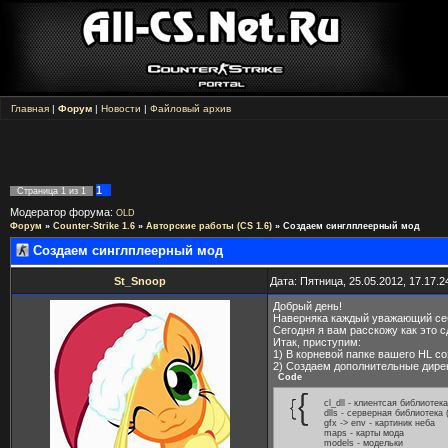
Главная
|
Форум
|
Новости
|
Файловый архив
1
Страница
1
из
1
Модератор форума:
OLD
Форум
»
Counter-Strike 1.6
»
Авторские работы (CS 1.6)
»
Создаем синглплеерный мод
Создаем синглплеерный мод
St_Snoop
Дата: Пятница, 25.05.2012, 17.17.
Добрый день!
Наверняка каждый уважающий себя 
Сегодня я вам расскожу как это с
Итак, приступим:
1) В корневой папке вашего HL с
2) Создаем дополнительные дире
Code
cl_dll - клиентсая библиотека
dlls - серверная библиотека (h
gfx -> env - картиник неба
maps - карты мода
models - модельки