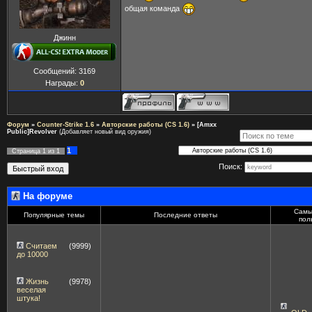
общая команда
Джинн
Сообщений:
3169
Награды:
0
Форум
»
Counter-Strike 1.6
»
Авторские работы (CS 1.6)
»
[Amxx
Public]Revolver
(Добавляет новый вид оружия)
1
Страница
1
из
1
Поиск:
На форуме
Самы
Популярные темы
Последние ответы
пол
Считаем
(9999)
до 10000
Жизнь
(9978)
веселая
штука!