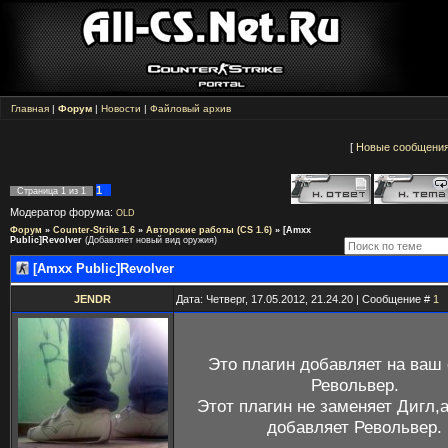
Главная
|
Форум
|
Новости
|
Файловый архив
[
Новые сообщени
1
Страница
1
из
1
Модератор форума:
OLD
Форум
»
Counter-Strike 1.6
»
Авторские работы (CS 1.6)
»
[Amxx
Public]Revolver
(Добавляет новый вид оружия)
[Amxx Public]Revolver
JENDR
Дата: Четверг, 17.05.2012, 21.24.20 | Сообщение #
1
Это плагин добавляет на ваш
Револьвер.
Этот плагин не заменяет Дигл,
добавляет Револьвер.