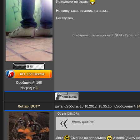
Исходники не отдаю
Но пишу такие плагины на заказ.
Бесплатно.
JENDR
Сообщение отредактировал
-
Суббота, 1
Сообщений:
168
Награды:
1
Xottab_DUTY
Дата: Суббота, 13.10.2012, 15.35.15 | Сообщение #
1
Quote
(
JENDR
)
Купить Дигл:/rev
Дигл
Сменил на револьвер
А вообще /rev н