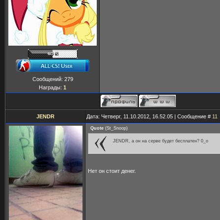
Сообщений:
279
Награды:
1
JENDR
Дата: Четверг, 11.10.2012, 16.52.05 | Сообщение #
11
Quote
(
St_Snoop
)
JENDR, а он на серве будет бесплатен? 0_о
Нет он стоит денег.