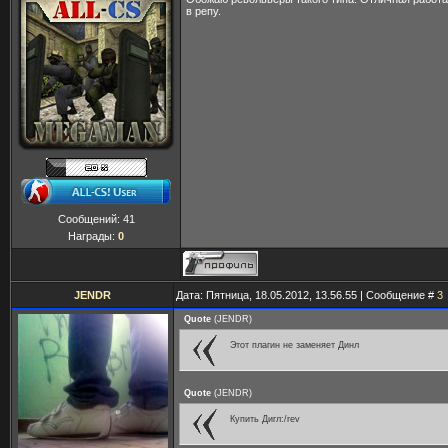
в репу.
Сообщений:
41
Награды:
0
JENDR
Дата: Пятница, 18.05.2012, 13.56.55 | Сообщение #
3
Quote
(
JENDR
)
Этот плагин не заменяет Динл
Quote
(
JENDR
)
Купить Дигл:/rev