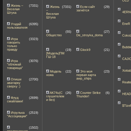
OLD
Жизнь –
(7331)
Жизнь
(7331)
Если сайт
(29)
Веселая
–
загнётся
4ERN
Штука
Веселая
Штука
EneR
Угадай
(6395)
пользователя
(55)
(27)
Общество
De_stroyka_doma
Coko
Игра
(3323)
говорить
только
Bubbl
правду
(19)
Glock9
(21)
[Модель]ПМ
ГШ-18
CAJI
Игра
(3076)
"обломай
товарища"
Xott
Модель
(22)
Это моя
(23)
ножа
первая карта
awp_ships
Опиши
(2700)
Realt
аватарку
сверху :)
AK74u(С
(26)
Counter Strike
(6)
HEA
глушителем
Thunder!
Флуд
(2699)
и без)
смайлами!
$Tize
Игрулька
(2519)
"Ассоциации"
(1502)
предпочтения