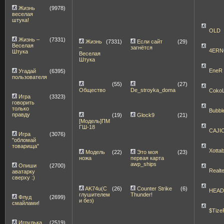
Жизнь
(9978)
веселая
штука!
OLD
Жизнь –
(7331)
Жизнь
(7331)
Если сайт
(29)
Веселая
–
загнётся
4ERN
Штука
Веселая
Штука
EneR
Угадай
(6395)
пользователя
(55)
(27)
Общество
De_stroyka_doma
Coko
Игра
(3323)
говорить
только
Bubbl
правду
(19)
Glock9
(21)
[Модель]ПМ
ГШ-18
CAJI
Игра
(3076)
"обломай
товарища"
Xott
Модель
(22)
Это моя
(23)
ножа
первая карта
awp_ships
Опиши
(2700)
Realt
аватарку
сверху :)
AK74u(С
(26)
Counter Strike
(6)
HEA
глушителем
Thunder!
Флуд
(2699)
и без)
смайлами!
$Tize
Игрулька
(2519)