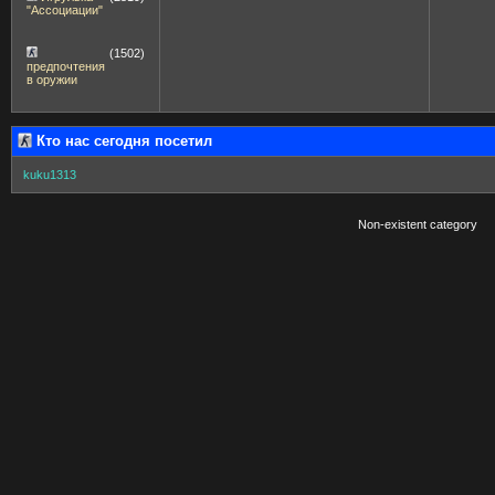
"Ассоциации"
(1502)
предпочтения
в оружии
Кто нас сегодня посетил
kuku1313
Non-existent category