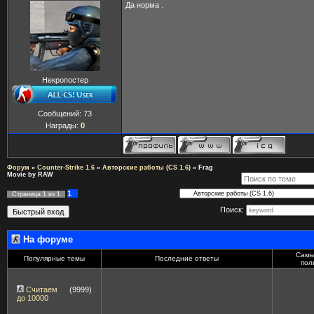
Да норма .
Некропостер
Сообщений:
73
Награды:
0
Форум
»
Counter-Strike 1.6
»
Авторские работы (CS 1.6)
»
Frag
Movie by RAW
1
Страница
1
из
1
Поиск:
На форуме
Самы
Популярные темы
Последние ответы
пол
Считаем
(9999)
до 10000