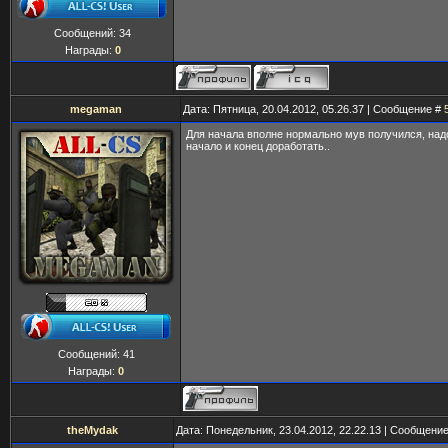
Сообщений:
34
Награды:
0
megaman
Дата: Пятница, 20.04.2012, 05.26.37 | Сообщение #
Для начала вполне нормально мув получился, над
начало и конец доработать..
Сообщений:
41
Награды:
0
theMydak
Дата: Понедельник, 23.04.2012, 22.22.13 | Сообщени