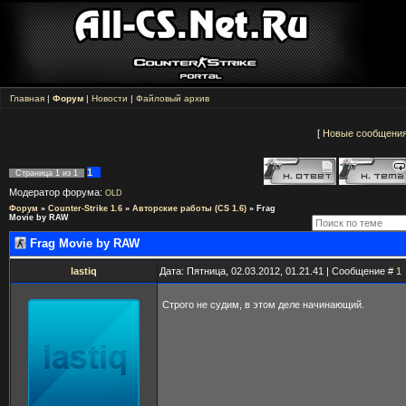
Главная
|
Форум
|
Новости
|
Файловый архив
[
Новые сообщени
1
Страница
1
из
1
Модератор форума:
OLD
Форум
»
Counter-Strike 1.6
»
Авторские работы (CS 1.6)
»
Frag
Movie by RAW
Frag Movie by RAW
lastiq
Дата: Пятница, 02.03.2012, 01.21.41 | Сообщение #
1
Строго не судим, в этом деле начинающий.