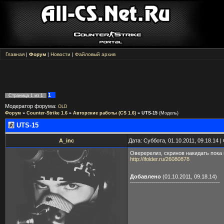
Главная
|
Форум
|
Новости
|
Файловый архив
1
Страница
1
из
1
Модератор форума:
OLD
Форум
»
Counter-Strike 1.6
»
Авторские работы (CS 1.6)
»
UTS-15
(Модель)
UTS-15
A_inc
Дата: Суббота, 01.10.2011, 09.18.14
Оверерелиз, скринов накидать пока 
http://ifolder.ru/26080878
Добавлено
(01.10.2011, 09.18.14)
---------------------------------------------