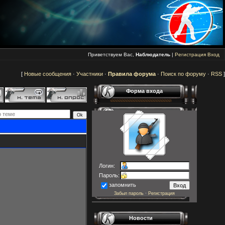
Приветствуем Вас,
Наблюдатель
|
Регистрация
Вход
[
Новые сообщения
·
Участники
·
Правила форума
·
Поиск по форуму
·
RSS
]
Форма входа
Логин:
Пароль:
запомнить
Забыл пароль
·
Регистрация
Новости