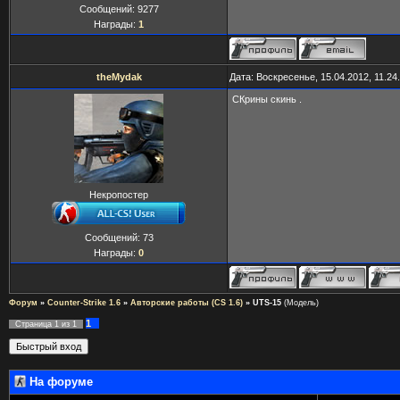
Сообщений:
9277
Награды:
1
theMydak
Дата: Воскресенье, 15.04.2012, 11.2
СКрины скинь .
Некропостер
Сообщений:
73
Награды:
0
Форум
»
Counter-Strike 1.6
»
Авторские работы (CS 1.6)
»
UTS-15
(Модель)
1
Страница
1
из
1
На форуме