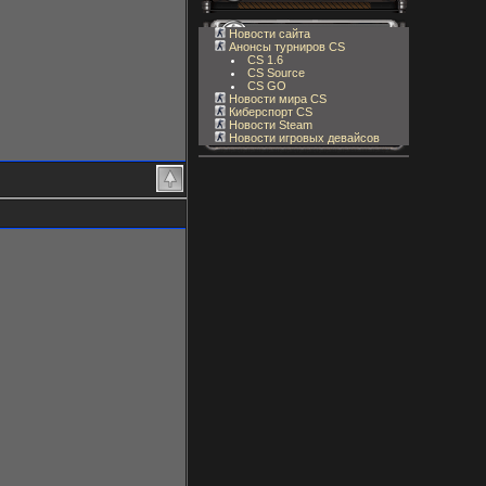
Новости сайта
Анонсы турниров CS
CS 1.6
CS Source
CS GO
Новости мира CS
Киберспорт CS
Новости Steam
Новости игровых девайсов