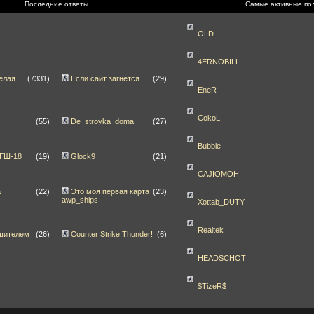
Последние ответы
Самые активные по
OLD
4ERNOBILL
елая
(7331)
Если сайт загнётся
(29)
EneR
CokoL
(55)
De_stroyka_doma
(27)
Bubble
 ГШ-18
(19)
Glock9
(21)
CAJIOMOH
а
(22)
Это моя первая карта
(23)
awp_ships
Xottab_DUTY
Realtek
шителем
(26)
Counter Strike Thunder!
(6)
HEADSCHOT
$TizeR$