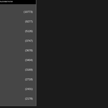
льзователи
(10773)
(9277)
(5126)
(3747)
(3678)
(3404)
(3169)
(2718)
(2431)
(2178)