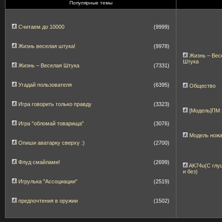
Популярные темы
Считаем до 10000
(9999)
Жизнь веселая штука!
(9978)
Жизнь – Вес
Штука
Жизнь – Веселая Штука
(7331)
Угадай пользователя
(6395)
Общество
Игра говорить только правду
(3323)
[Модель]ПМ
Игра "обломай товарища"
(3076)
Модель нож
Опиши аватарку сверху :)
(2700)
Флуд смайлами!
(2699)
AK74u(С глу
и без)
Игрулька "Ассоциации"
(2519)
предпочтения в оружии
(1502)