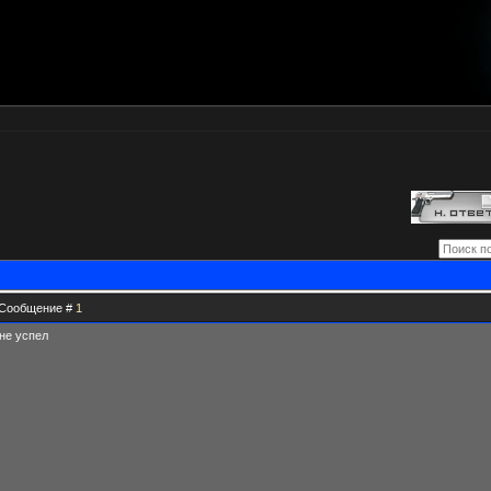
 | Сообщение #
1
не успел