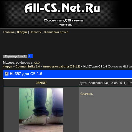
Главная
|
Форум
|
Новости
|
Файловый архив
1
Страница
1
из
1
Модератор форума:
OLD
Форум
»
Counter-Strike 1.6
»
Авторские работы (CS 1.6)
»
HL357 для CS 1.6
(Оружие из HL2 дл
HL357 для CS 1.6
JENDR
Дата: Воскресенье, 28.08.2011, 19
Скачать