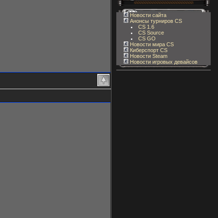
Новости сайта
Анонсы турниров CS
CS 1.6
CS Source
CS GO
Новости мира CS
Киберспорт CS
Новости Steam
Новости игровых девайсов