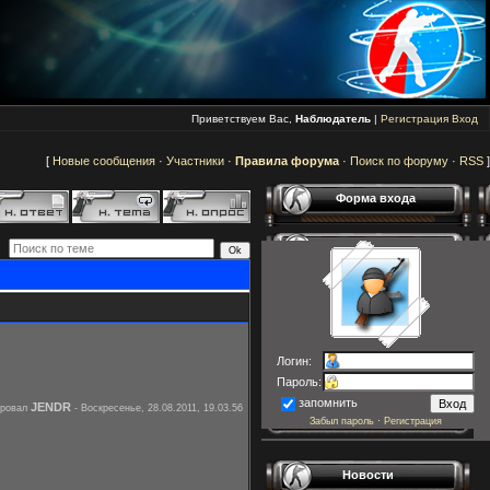
Приветствуем Вас,
Наблюдатель
|
Регистрация
Вход
[
Новые сообщения
·
Участники
·
Правила форума
·
Поиск по форуму
·
RSS
]
Форма входа
Логин:
Пароль:
запомнить
JENDR
ировал
-
Воскресенье, 28.08.2011, 19.03.56
Забыл пароль
·
Регистрация
Новости