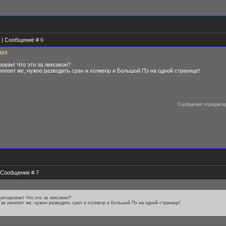
58 | Сообщение #
6
tml
ован! Что это за лексикон?
ееееет же, нужно разводить срач и холивор и Большой Пэ на одной странице!
Сообщение отредакт
 | Сообщение #
7
зочарован! Что это за лексикон?
Так нееееет же, нужно разводить срач и холивор и Большой Пэ на одной странице!