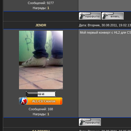
Сообщений:
9277
Награды:
1
JENDR
Дата: Вторник, 30.08.2011, 19.02.
Мой первый конверт с HL2 для CS
Сообщений:
168
Награды:
1