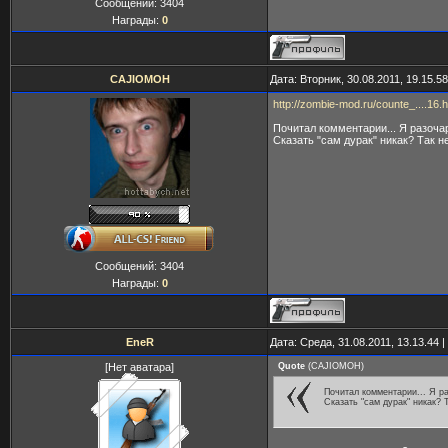
Сообщений:
3404
Награды:
0
CAJIOMOH
Дата: Вторник, 30.08.2011, 19.15.
http://zombie-mod.ru/counte_....16.h
Почитал комментарии... Я разочар
Сказать "сам дурак" никак? Так н
Сообщений:
3404
Награды:
0
EneR
Дата: Среда, 31.08.2011, 13.13.44
[Нет аватара]
Quote
(
CAJIOMOH
)
Почитал комментарии... Я ра
Сказать "сам дурак" никак? 