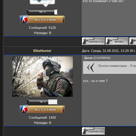
кто то понимает о чем он?
Сообщений:
5126
Награды:
0
EliteHunter
Дата: Среда, 31.08.2011, 13.29.39
Quote
(
CAJIOMOH
)
Почитал комментарии... Я ра
эээ , ты о чем ?
Сообщений:
1400
Награды:
0