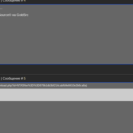
05 | Сообщение #
4
..
Source© на GoldSrc
36 | Сообщение #
5
download.php?id=NTA5Nw%3D%3D679b1db3bf214cabfb9e8410e2b6ca6a
)