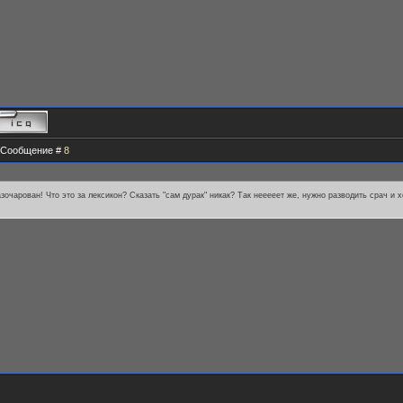
 | Сообщение #
8
зочарован! Что это за лексикон? Сказать "сам дурак" никак? Так нееееет же, нужно разводить срач и 