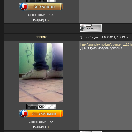
Сообщений:
1400
Награды:
0
JENDR
Дата: Среда, 31.08.2011, 19.19.53
http://zombie-mod.ru/counte_....16.h
Дык я туда модель добавил
Сообщений:
168
Награды:
1