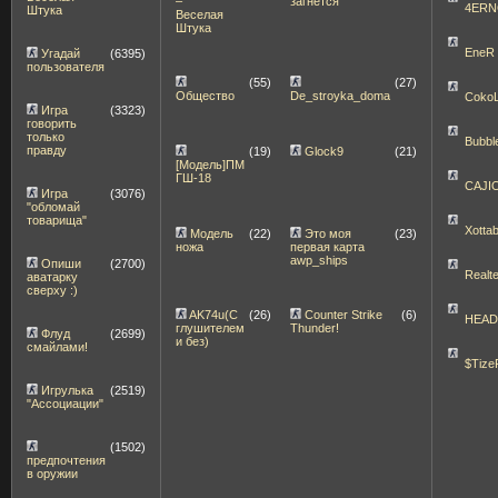
–
загнётся
4ERN
Штука
Веселая
Штука
EneR
Угадай
(6395)
пользователя
(55)
(27)
Общество
De_stroyka_doma
Coko
Игра
(3323)
говорить
только
Bubbl
правду
(19)
Glock9
(21)
[Модель]ПМ
ГШ-18
CAJI
Игра
(3076)
"обломай
товарища"
Xott
Модель
(22)
Это моя
(23)
ножа
первая карта
awp_ships
Опиши
(2700)
Realt
аватарку
сверху :)
AK74u(С
(26)
Counter Strike
(6)
HEA
глушителем
Thunder!
Флуд
(2699)
и без)
смайлами!
$Tize
Игрулька
(2519)
"Ассоциации"
(1502)
предпочтения
в оружии