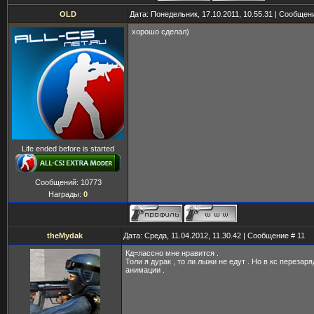
OLD
Дата: Понедельник, 17.10.2011, 10.55.31 | Сообщен
хорошо сделал)
Life ended before is started
Сообщений:
10773
Награды:
0
theMydak
Дата: Среда, 11.04.2012, 11.30.42 | Сообщение #
11
Кд=лассно мне нравится .
Толи я дурак , то ли лыжи не едут . Но в кс перезаря
анимации .