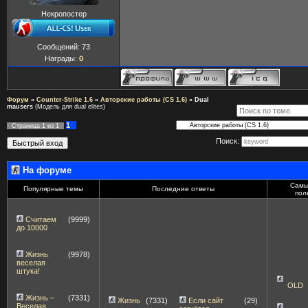
Некропостер
Сообщений:
73
Награды:
0
Форум
»
Counter-Strike 1.6
»
Авторские работы (CS 1.6)
»
Dual
mausers
(Модель для dual elites)
1
Страница
1
из
1
Поиск:
На форуме
Самы
Популярные темы
Последние ответы
пол
Считаем
(9999)
до 10000
Жизнь
(9978)
веселая
штука!
OLD
Жизнь –
(7331)
Жизнь
(7331)
Если сайт
(29)
Веселая