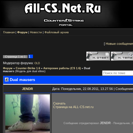
Главная
|
Форум
|
Новости
|
Файловый архив
[
Новые сообщени
1
Страница
1
из
1
Модератор форума:
OLD
Форум
»
Counter-Strike 1.6
»
Авторские работы (CS 1.6)
»
Dual
mausers
(Модель для dual elites)
Dual mausers
JENDR
Дата: Понедельник, 22.08.2011, 13.27.56 | Сообщени
Скачать
Страница на ALL-CS.net.ru
JENDR
Сообщение отредактировал
-
Понедельник, 2