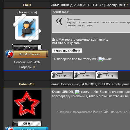
EneR
Дата: Пятница, 26.08.2011, 11.41.47 | Сообщение #
7
[Нет аватара]
Quote
(
ШыМ
)
Прикольно
маузер... что-то знакомое... только не пистолет вр
слышал, только где?
Дык Маузер это огромная компания...
Вот что они делали:
Ты наверное про винтовку k98
Сообщений:
5126
Награды:
0
Pahan-OK
Дата: Воскресенье, 04.09.2011, 11.14.05 | Сообщение
Класс!
JENDR
,
тебе! Если не сложно, сд
перезарядку из обоймы, типа магазин неотъёмный.
Pahan-OK
Сообщение отредактировал
-
Воскресенье, 0