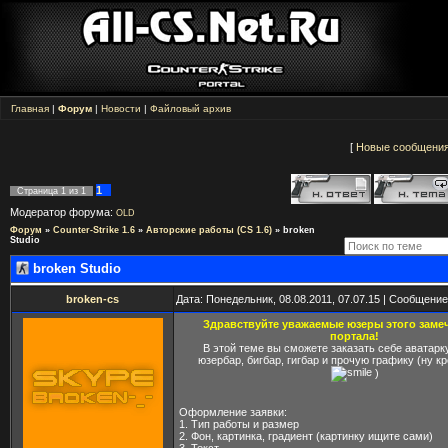
Главная
|
Форум
|
Новости
|
Файловый архив
[
Новые сообщени
1
Страница
1
из
1
Модератор форума:
OLD
Форум
»
Counter-Strike 1.6
»
Авторские работы (CS 1.6)
»
broken
Studio
broken Studio
broken-cs
Дата: Понедельник, 08.08.2011, 07.07.15 | Сообщени
Здравствуйте уважаемые юзеры этого заме
портала!
В этой теме вы сможете заказать себе аватарку
юзербар, бигбар, гигбар и прочую графику (ну к
)
Оформление заявки:
1. Тип работы и размер
2. Фон, картинка, градиент (картинку ищите сами)