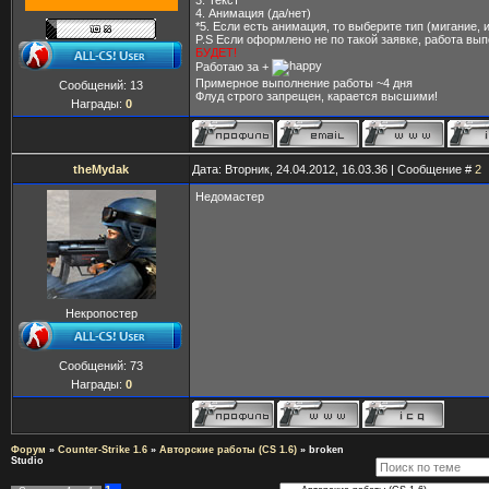
3. Текст
4. Анимация (да/нет)
*5. Если есть анимация, то выберите тип (мигание, и
P.S Если оформлено не по такой заявке, работа вы
БУДЕТ!
Работаю за +
Примерное выполнение работы ~4 дня
Сообщений:
13
Флуд строго запрещен, карается высшими!
Награды:
0
theMydak
Дата: Вторник, 24.04.2012, 16.03.36 | Сообщение #
2
Недомастер
Некропостер
Сообщений:
73
Награды:
0
Форум
»
Counter-Strike 1.6
»
Авторские работы (CS 1.6)
»
broken
Studio