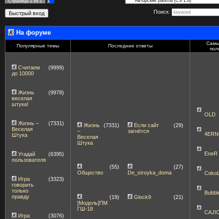
1
Страница
1
из
1
Поиск:
На форуме
Самы
Популярные темы
Последние ответы
пол
Считаем
(9999)
до 10000
Жизнь
(9978)
веселая
штука!
OLD
Жизнь –
(7331)
Жизнь
(7331)
Если сайт
(29)
Веселая
–
загнётся
4ERN
Штука
Веселая
Штука
EneR
Угадай
(6395)
пользователя
(55)
(27)
Общество
De_stroyka_doma
Coko
Игра
(3323)
говорить
только
Bubbl
правду
(19)
Glock9
(21)
[Модель]ПМ
ГШ-18
CAJI
Игра
(3076)