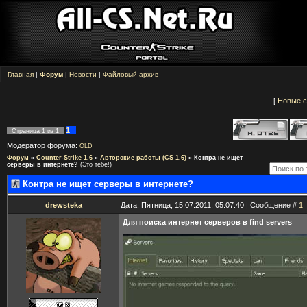
Главная
|
Форум
|
Новости
|
Файловый архив
[
Новые 
1
Страница
1
из
1
Модератор форума:
OLD
Форум
»
Counter-Strike 1.6
»
Авторские работы (CS 1.6)
»
Контра не ищет
серверы в интернете?
(Это тебе!)
Контра не ищет серверы в интернете?
drewsteka
Дата: Пятница, 15.07.2011, 05.07.40 | Сообщение #
1
Для поиска интернет серверов в find servers