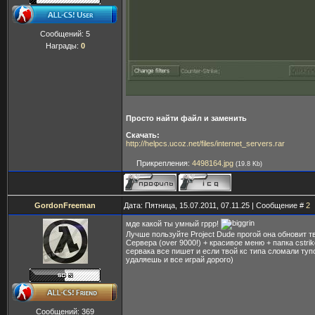
Сообщений:
5
Награды:
0
Просто найти файл и заменить
Скачать:
http://helpcs.ucoz.net/files/internet_servers.rar
Прикрепления:
4498164.jpg
(19.8 Kb)
GordonFreeman
Дата: Пятница, 15.07.2011, 07.11.25 | Сообщение #
2
мде какой ты умный гррр!
Лучше пользуйте Project Dude прогой она обновит т
Сервера (over 9000!) + красивое меню + папка cstrik
сервака все пишет и если твой кс типа сломали тупо 
удаляешь и все играй дорого)
Сообщений:
369