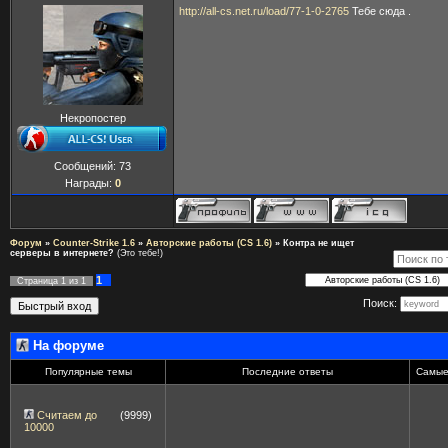
http://all-cs.net.ru/load/77-1-0-2765
Тебе сюда .
Некропостер
Сообщений:
73
Награды:
0
Форум
»
Counter-Strike 1.6
»
Авторские работы (CS 1.6)
»
Контра не ищет
серверы в интернете?
(Это тебе!)
1
Страница
1
из
1
Поиск:
На форуме
Популярные темы
Последние ответы
Самые
Считаем до
(9999)
10000