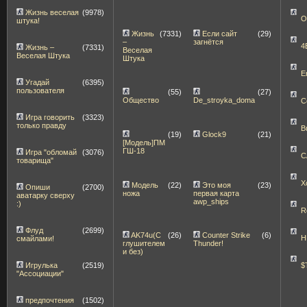
Жизнь веселая
(9978)
O
штука!
Жизнь
(7331)
Если сайт
(29)
–
загнётся
4
Жизнь –
(7331)
Веселая
Веселая Штука
Штука
E
Угадай
(6395)
пользователя
(55)
(27)
Общество
De_stroyka_doma
C
Игра говорить
(3323)
только правду
B
(19)
Glock9
(21)
[Модель]ПМ
ГШ-18
Игра "обломай
(3076)
C
товарища"
X
Модель
(22)
Это моя
(23)
Опиши
(2700)
ножа
первая карта
аватарку сверху
awp_ships
:)
R
Флуд
(2699)
AK74u(С
(26)
Counter Strike
(6)
H
смайлами!
глушителем
Thunder!
и без)
Игрулька
(2519)
$
"Ассоциации"
предпочтения
(1502)