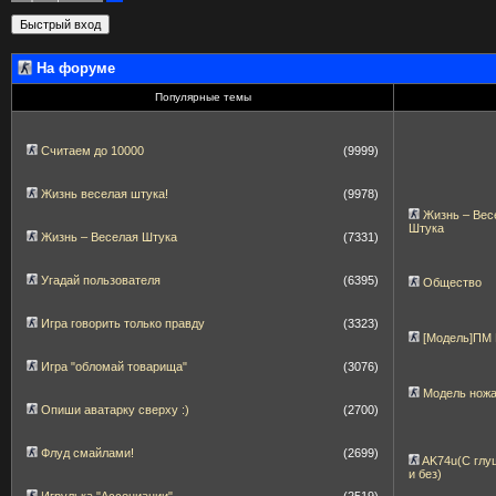
На форуме
Популярные темы
Считаем до 10000
(9999)
Жизнь веселая штука!
(9978)
Жизнь – Вес
Штука
Жизнь – Веселая Штука
(7331)
Угадай пользователя
(6395)
Общество
Игра говорить только правду
(3323)
[Модель]ПМ
Игра "обломай товарища"
(3076)
Модель нож
Опиши аватарку сверху :)
(2700)
Флуд смайлами!
(2699)
AK74u(С глу
и без)
Игрулька "Ассоциации"
(2519)