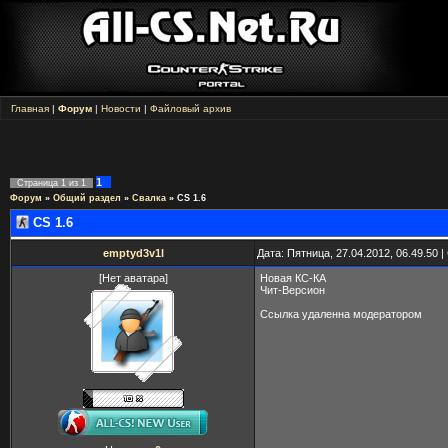
Главная
|
Форум
|
Новости
|
Файловый архив
1
Страница
1
из
1
Форум
»
Общий раздел
»
Свалка
»
CS 1.6
CS 1.6
emptyd3v1l
Дата: Пятница, 27.04.2012, 06.49.50
[Нет аватара]
Новая КС-КА
Чит-Версион
Ссылка удаленна модератором