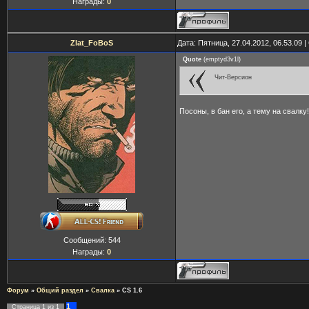
Награды:
0
Zlat_FoBoS
Дата: Пятница, 27.04.2012, 06.53.09
Quote
(
emptyd3v1l
)
Чит-Версион
Посоны, в бан его, а тему на свалку!
Сообщений:
544
Награды:
0
Форум
»
Общий раздел
»
Свалка
»
CS 1.6
1
Страница
1
из
1