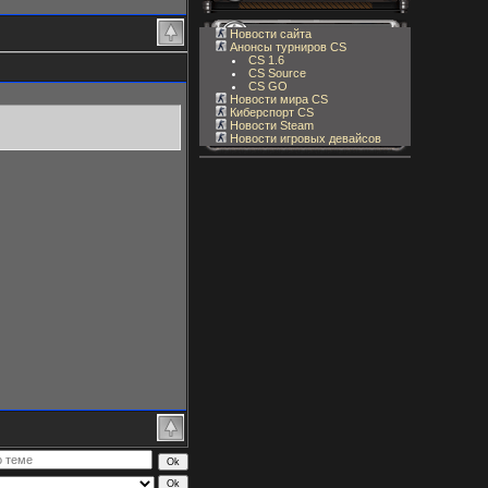
Новости сайта
Анонсы турниров CS
CS 1.6
CS Source
CS GO
Новости мира CS
Киберспорт CS
Новости Steam
Новости игровых девайсов