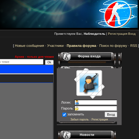
Приветствуем Вас,
Наблюдатель
|
Регистрация
Вход
[
Новые сообщения
·
Участники
·
Правила форума
·
Поиск по форуму
·
RSS
]
Форма входа
Архив - только для чтения
Логин:
Пароль:
запомнить
Забыл пароль
·
Регистрация
Новости