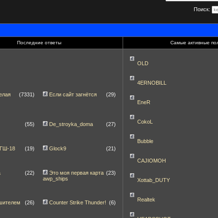
Поиск:
Последние ответы
Самые активные по
OLD
4ERNOBILL
елая
(7331)
Если сайт загнётся
(29)
EneR
CokoL
(55)
De_stroyka_doma
(27)
Bubble
 ГШ-18
(19)
Glock9
(21)
CAJIOMOH
а
(22)
Это моя первая карта
(23)
awp_ships
Xottab_DUTY
Realtek
шителем
(26)
Counter Strike Thunder!
(6)