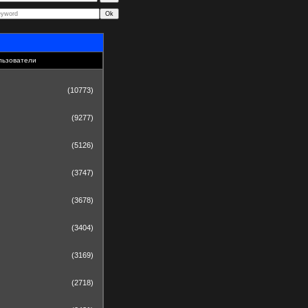
льзователи
(10773)
(9277)
(5126)
(3747)
(3678)
(3404)
(3169)
(2718)