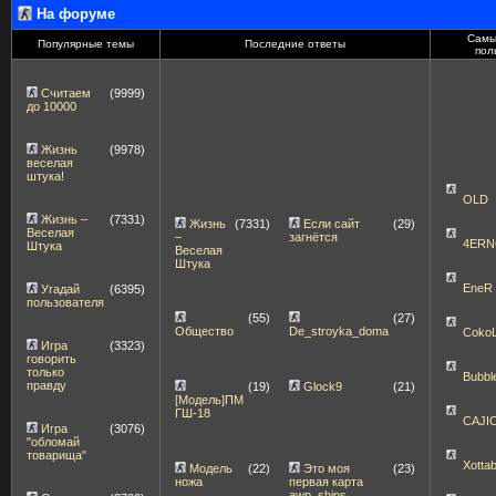
На форуме
Самы
Популярные темы
Последние ответы
пол
Считаем
(9999)
до 10000
Жизнь
(9978)
веселая
штука!
OLD
Жизнь –
(7331)
Жизнь
(7331)
Если сайт
(29)
Веселая
–
загнётся
4ERN
Штука
Веселая
Штука
EneR
Угадай
(6395)
пользователя
(55)
(27)
Общество
De_stroyka_doma
Coko
Игра
(3323)
говорить
только
Bubbl
правду
(19)
Glock9
(21)
[Модель]ПМ
ГШ-18
CAJI
Игра
(3076)
"обломай
товарища"
Xott
Модель
(22)
Это моя
(23)
ножа
первая карта
awp_ships