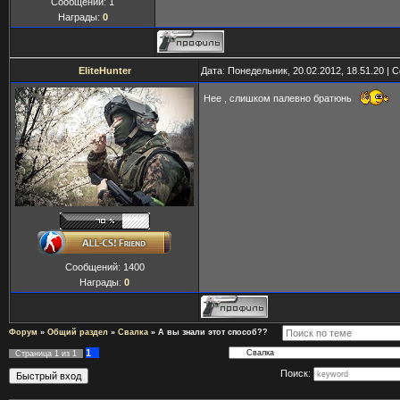
Сообщений:
1
Награды:
0
EliteHunter
Дата: Понедельник, 20.02.2012, 18.51.20 |
Нее , слишком палевно братюнь
Сообщений:
1400
Награды:
0
Форум
»
Общий раздел
»
Свалка
»
А вы знали этот способ??
1
Страница
1
из
1
Поиск: