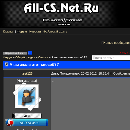
Главная
|
Форум
|
Новости
|
Файловый архив
[
Новые сообщени
1
Страница
1
из
1
Архив -
Форум
»
Общий раздел
»
Свалка
»
А вы знали этот способ??
А вы знали этот способ??
test123
Дата: Понедельник, 20.02.2012, 18.25.44 | Сообщени
[Нет аватара]
...