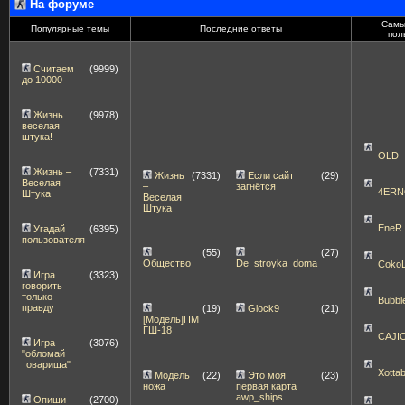
На форуме
Самы
Популярные темы
Последние ответы
пол
Считаем
(9999)
до 10000
Жизнь
(9978)
веселая
штука!
OLD
Жизнь –
(7331)
Жизнь
(7331)
Если сайт
(29)
Веселая
–
загнётся
4ERN
Штука
Веселая
Штука
EneR
Угадай
(6395)
пользователя
(55)
(27)
Общество
De_stroyka_doma
Coko
Игра
(3323)
говорить
только
Bubbl
правду
(19)
Glock9
(21)
[Модель]ПМ
ГШ-18
CAJI
Игра
(3076)
"обломай
товарища"
Xott
Модель
(22)
Это моя
(23)
ножа
первая карта
awp_ships
Опиши
(2700)