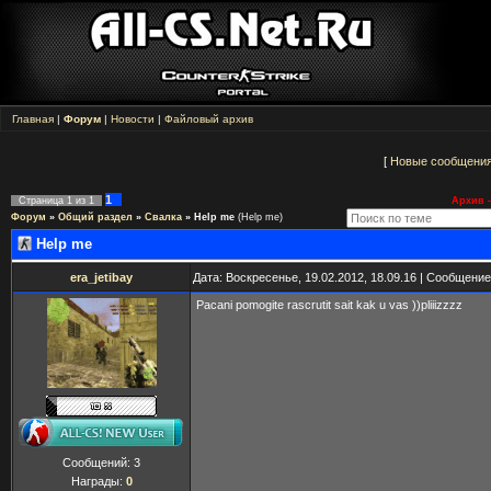
Главная
|
Форум
|
Новости
|
Файловый архив
[
Новые сообщени
1
Страница
1
из
1
Архив -
Форум
»
Общий раздел
»
Свалка
»
Help me
(Help me)
Help me
era_jetibay
Дата: Воскресенье, 19.02.2012, 18.09.16 | Сообщени
Pacani pomogite rascrutit sait kak u vas ))pliiizzzz
Сообщений:
3
Награды:
0