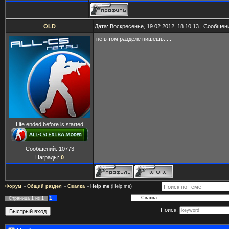
OLD
Дата: Воскресенье, 19.02.2012, 18.10.13 | Сообщен
не в том разделе пишешь.....
Life ended before is started
Сообщений:
10773
Награды:
0
Форум
»
Общий раздел
»
Свалка
»
Help me
(Help me)
1
Страница
1
из
1
Поиск: