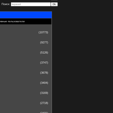
Поиск:
ивные пользователи
(10773)
(9277)
(5126)
(3747)
(3678)
(3404)
(3169)
(2718)
(2431)