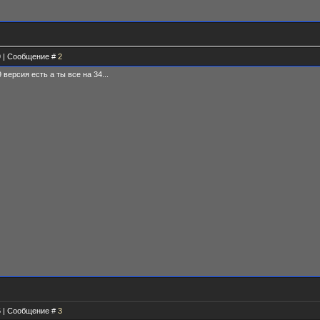
49 | Сообщение #
2
версия есть а ты все на 34...
25 | Сообщение #
3