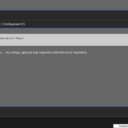
27 | Сообщение #
5
еме место в "Играх".
 , эту сношу, другую (где парочка советов есть) перенесу.