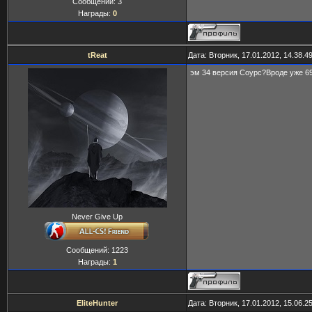
Сообщений:
3
Награды:
0
tReat
Дата: Вторник, 17.01.2012, 14.38.
эм 34 версия Соурс?Вроде уже 69 
Never Give Up
Сообщений:
1223
Награды:
1
EliteHunter
Дата: Вторник, 17.01.2012, 15.06.