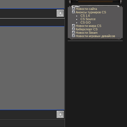
Новости сайта
Анонсы турниров CS
CS 1.6
CS Source
CS GO
Новости мира CS
Киберспорт CS
Новости Steam
Новости игровых девайсов