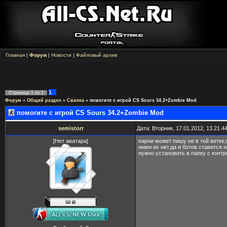
Главная
|
Форум
|
Новости
|
Файловый архив
1
Страница
1
из
1
Форум
»
Общий раздел
»
Свалка
»
помогите с игрой CS Sours 34.2+Zombie Mod
помогите с игрой CS Sours 34.2+Zombie Mod
semistorr
Дата: Вторник, 17.01.2012, 13.21.
[Нет аватара]
парни может пишу не в той ветке,
ними их нет.да и ботов ставится 
нужно установить в папку с контр