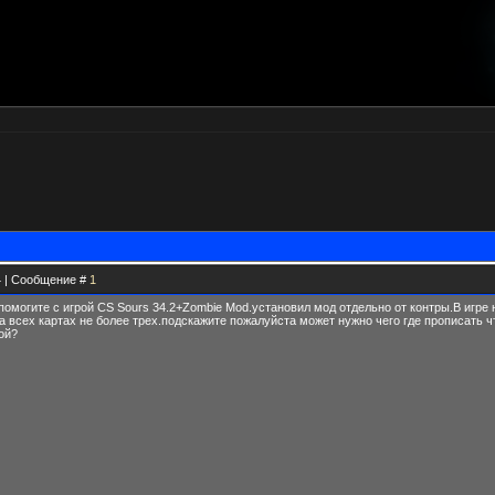
44 | Сообщение #
1
помогите с игрой CS Sours 34.2+Zombie Mod.установил мод отдельно от контры.В игре н
на всех картах не более трех.подскажите пожалуйста может нужно чего где прописать 
ой?