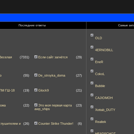
Последние ответы
Самые акт
OLD
4ERNOBILL
Веселая
(7331)
Если сайт загнётся
(29)
EneR
CokoL
о
(55)
De_stroyka_doma
(27)
Bubble
]ПМ ГШ-18
(19)
Glock9
(21)
CAJIOMOH
ножа
(22)
Это моя первая карта
(23)
awp_ships
Xottab_DUTY
Realtek
глушителем и
(26)
Counter Strike Thunder!
(6)
HEADSCHOT