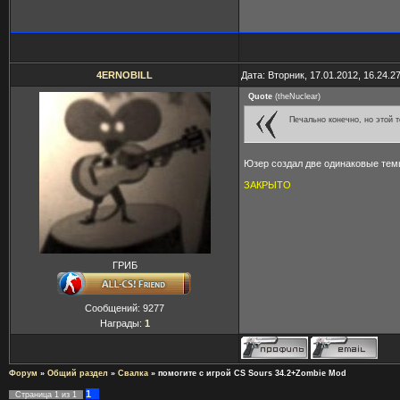
4ERNOBILL
Дата: Вторник, 17.01.2012, 16.24.
Quote
(
theNuclear
)
Печально конечно, но этой т
Юзер создал две одинаковые темы.
ЗАКРЫТО
ГРИБ
Сообщений:
9277
Награды:
1
Форум
»
Общий раздел
»
Свалка
»
помогите с игрой CS Sours 34.2+Zombie Mod
1
Страница
1
из
1