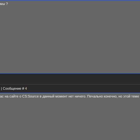
емы ?
11 | Сообщение #
4
нас на сайте о CS:Source в данный момент нет ничего. Печально конечно, но этой теме 