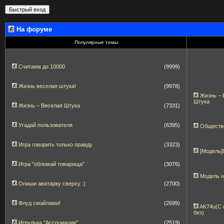
На форуме
Популярные темы
Считаем до 10000
(9999)
Жизнь веселая штука!
(9978)
Жизнь – 
Штука
Жизнь – Веселая Штука
(7331)
Угадай пользователя
(6395)
Обществ
Игра говорить только правду
(3323)
[Модель
Игра "обломай товарища"
(3076)
Модель 
Опиши аватарку сверху :)
(2700)
Флуд смайлами!
(2699)
AK74u(С 
без)
Игрулька "Ассоциации"
(2519)