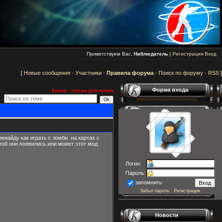
Приветствуем Вас,
Наблюдатель
|
Регистрация
Вход
[
Новые сообщения
·
Участники
·
Правила форума
·
Поиск по форуму
·
RSS
]
Форма входа
Архив - только для чтения
енайду как играть с зомби .на картах с
чтоб они появились.или может этот мод
Логин:
Пароль:
запомнить
Забыл пароль
·
Регистрация
Новости