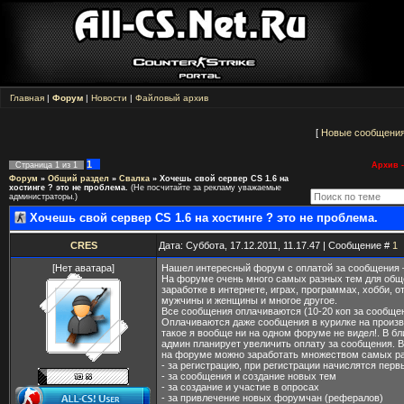
Главная
|
Форум
|
Новости
|
Файловый архив
[
Новые сообщени
1
Страница
1
из
1
Архив -
Форум
»
Общий раздел
»
Свалка
»
Хочешь свой сервер CS 1.6 на
хостинге ? это не проблема.
(Не посчитайте за рекламу уважаемые
администраторы.)
Хочешь свой сервер CS 1.6 на хостинге ? это не проблема.
CRES
Дата: Суббота, 17.12.2011, 11.17.47 | Сообщение #
1
[Нет аватара]
Нашел интересный форум с оплатой за сообщения – v
На форуме очень много самых разных тем для общ
заработке в интернете, играх, программах, хобби, 
мужчины и женщины и многое другое.
Все сообщения оплачиваются (10-20 коп за сообще
Оплачиваются даже сообщения в курилке на произ
такое я вообще ни на одном форуме не видел!. В 
админ планирует увеличить оплату за сообщения. 
на форуме можно заработать множеством самых ра
- за регистрацию, при регистрации начислятся пер
- за сообщения и создание новых тем
- за создание и участие в опросах
- за привлечение новых форумчан (рефералов)