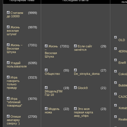
Популярные темы
Последние ответы
пол
Считаем
(9999)
до 10000
Жизнь
(9978)
веселая
штука!
OLD
Жизнь –
(7331)
Жизнь
(7331)
Если сайт
(29)
Веселая
–
загнётся
4ERN
Штука
Веселая
Штука
EneR
Угадай
(6395)
пользователя
(55)
(27)
Общество
De_stroyka_doma
Coko
Игра
(3323)
говорить
только
Bubbl
правду
(19)
Glock9
(21)
[Модель]ПМ
ГШ-18
CAJI
Игра
(3076)
"обломай
товарища"
Xott
Модель
(22)
Это моя
(23)
ножа
первая карта
awp_ships
Опиши
(2700)
Realt
аватарку
сверху :)