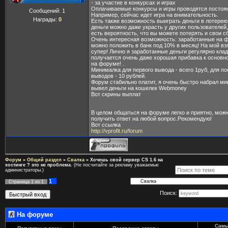
- за участие в конкурсах и играх
Оплачиваемые конкурсы и игры проводятся постоя
Сообщений:
1
Например, сейчас идет игра на внимательность.
Награды:
0
Есть также возможность выиграть деньги в лотерею
деньги можно даже украсть у других пользователей,
есть вероятность, что вы можете потерять и свои с
Очень интересная возможность: заработанные на 
можно положить в банк под 10% в месяц! На мой взг
супер! Лично я заработанные деньги регулярно клад
получается очень даже хорошая прибавка к основн
на форуме! .
Минималка для первого вывода - всего 1руб, для 
выводов - 10 рублей.
Форум стабильно платит, я очень быстро набрал ми
вывел деньги на кошелек Webmoney
Вот скрины выплат
В целом общаться на форуме легко и приятно, мож
получить ответ на любой вопрос.Рекомендую!
Вот ссылка
http://vprofit.ru/forum
Форум
»
Общий раздел
»
Свалка
»
Хочешь свой сервер CS 1.6 на
хостинге ? это не проблема.
(Не посчитайте за рекламу уважаемые
администраторы.)
1
Страница
1
из
1
Поиск:
На форуме
Самы