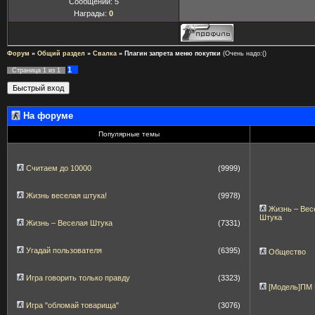
Сообщений:
5
Награды:
0
Форум
»
Общий раздел
»
Свалка
»
Плагин запрета меню покупки
(Очень надо:()
1
Страница
1
из
1
На форуме
Популярные темы
Считаем до 10000
(9999)
Жизнь веселая штука!
(9978)
Жизнь – Вес
Штука
Жизнь – Веселая Штука
(7331)
Угадай пользователя
(6395)
Общество
Игра говорить только правду
(3323)
[Модель]ПМ
Игра "обломай товарища"
(3076)