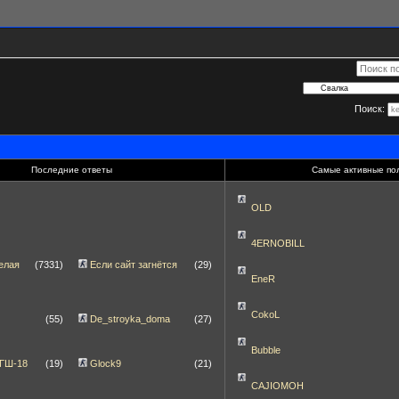
Поиск:
Последние ответы
Самые активные по
OLD
4ERNOBILL
елая
(7331)
Если сайт загнётся
(29)
EneR
CokoL
(55)
De_stroyka_doma
(27)
Bubble
 ГШ-18
(19)
Glock9
(21)
CAJIOMOH