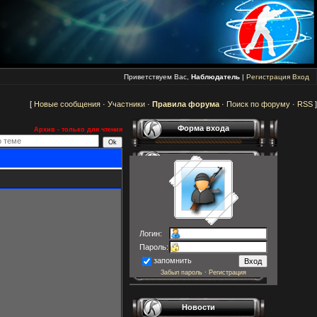
Приветствуем Вас,
Наблюдатель
|
Регистрация
Вход
[
Новые сообщения
·
Участники
·
Правила форума
·
Поиск по форуму
·
RSS
]
Форма входа
Архив - только для чтения
Логин:
Пароль:
запомнить
Забыл пароль
·
Регистрация
Новости