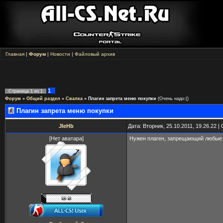
Главная
|
Форум
|
Новости
|
Файловый архив
1
Страница
1
из
1
Форум
»
Общий раздел
»
Свалка
»
Плагин запрета меню покупки
(Очень надо:()
Плагин запрета меню покупки
JIeHb
Дата: Вторник, 25.10.2011, 19.26.22 
[Нет аватара]
Нужен плаген, запрещающий любые по