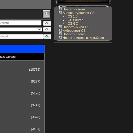
Новости сайта
Анонсы турниров CS
CS 1.6
CS Source
CS GO
Новости мира CS
Киберспорт CS
Новости Steam
Новости игровых девайсов
льзователи
(10773)
(9277)
(5126)
(3747)
(3678)
(3404)