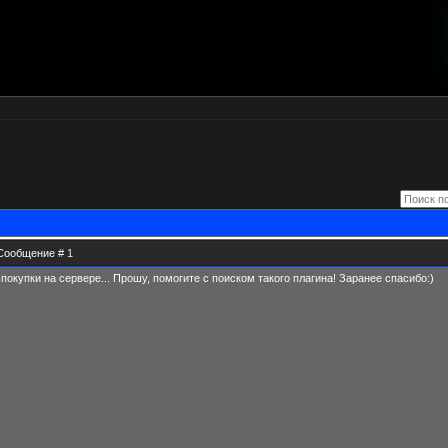
| Сообщение #
1
купки на сервере... Прошу, помогите с поиском такого плагина! Заранее спасибо:)