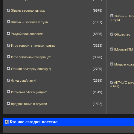
Жизнь веселая штука!
(9978)
Жизнь – Вес
Штука
Жизнь – Веселая Штука
(7331)
Угадай пользователя
(6395)
Общество
Игра говорить только правду
(3323)
[Модель]ПМ
Игра "обломай товарища"
(3076)
Модель нож
Опиши аватарку сверху :)
(2700)
Флуд смайлами!
(2699)
AK74u(С глу
и без)
Игрулька "Ассоциации"
(2519)
предпочтения в оружии
(1502)
Кто нас сегодня посетил