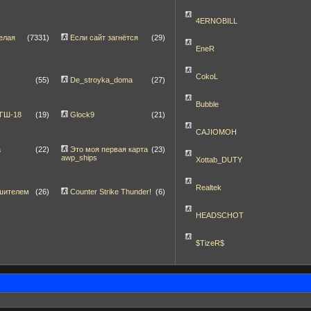
4ERNOBILL
елая
(7331)
Если сайт загнётся
(29)
EneR
CokoL
(55)
De_stroyka_doma
(27)
Bubble
 ГШ-18
(19)
Glock9
(21)
CAJIOMOH
а
(22)
Это моя первая карта
(23)
awp_ships
Xottab_DUTY
Realtek
шителем
(26)
Counter Strike Thunder!
(6)
HEADSCHOT
$TizeR$