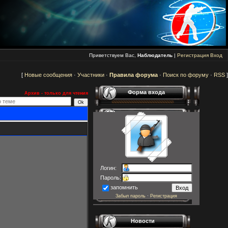
Приветствуем Вас,
Наблюдатель
|
Регистрация
Вход
[
Новые сообщения
·
Участники
·
Правила форума
·
Поиск по форуму
·
RSS
]
Форма входа
Архив - только для чтения
Логин:
Пароль:
запомнить
Забыл пароль
·
Регистрация
Новости