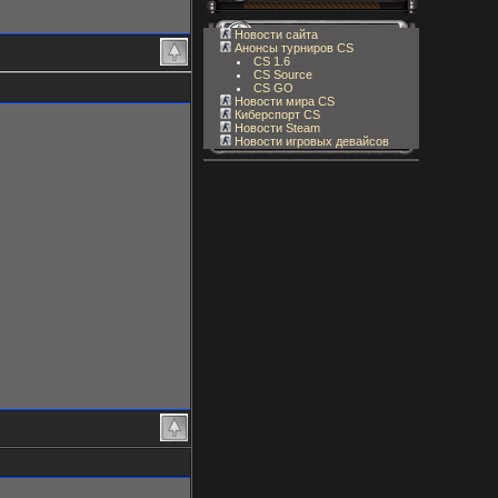
Новости сайта
Анонсы турниров CS
CS 1.6
CS Source
CS GO
Новости мира CS
Киберспорт CS
Новости Steam
Новости игровых девайсов