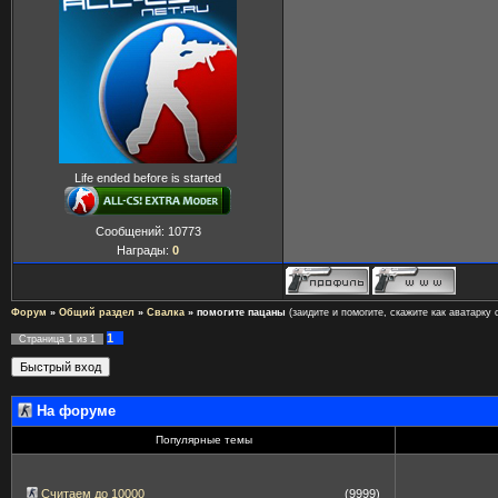
Life ended before is started
Сообщений:
10773
Награды:
0
Форум
»
Общий раздел
»
Свалка
»
помогите пацаны
(заидите и помогите, скажите как аватарку 
1
Страница
1
из
1
На форуме
Популярные темы
Считаем до 10000
(9999)