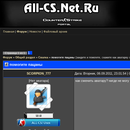
Главная
|
Форум
|
Новости
|
Файловый архив
1
Страница
1
из
1
Форум
»
Общий раздел
»
Свалка
»
помогите пацаны
(заидите и помогите, скажите как аватарку 
помогите пацаны
SCORPION_777
Дата: Вторник, 06.09.2011, 23.01.54 
[Нет аватара]
как сменить аватару? нигде не могу