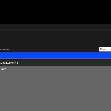
сменить)
| Сообщение #
1
 найти