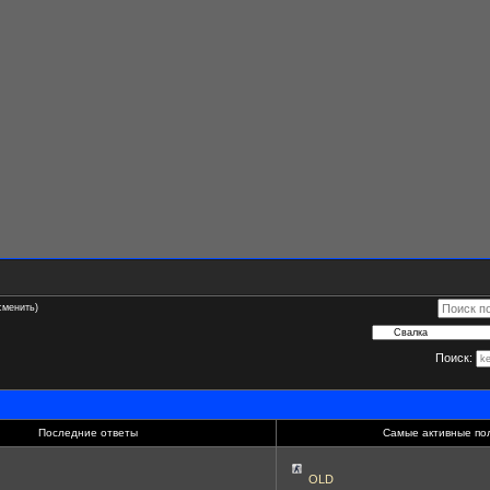
сменить)
Поиск:
Последние ответы
Самые активные по
OLD