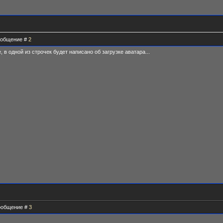
Сообщение #
2
 в одной из строчек будет написано об загрузке аватара...
Сообщение #
3