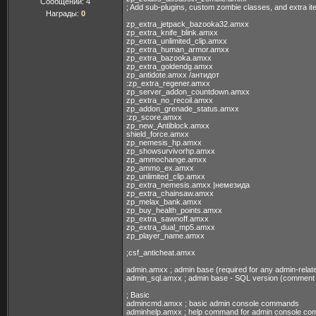
Сообщений:
4
; Add sub-plugins, custom zombie classes, and extra i
Награды:
0
zp_extra_jetpack_bazooka32.amxx
zp_extra_knife_blink.amxx
zp_extra_unlimited_clip.amxx
zp_extra_human_armor.amxx
zp_extra_bazooka.amxx
zp_extra_goldendg.amxx
zp_antidote.amxx /антидот
:zp_extra_regener.amxx
zp_server_addon_countdown.amxx
zp_extra_no_recoil.amxx
zp_addon_grenade_status.amxx
:zp_score.amxx
zp_new_Antiblock.amxx
shield_force.amxx
zp_nemesis_hp.amxx
zp_showsurvivorhp.amxx
zp_ammochange.amxx
zp_ammo_ex.amxx
zp_unlimited_clip.amxx
zp_extra_nemesis.amxx |немезида
zp_extra_chainsaw.amxx
zp_melax_bank.amxx
zp_buy_health_points.amxx
zp_extra_sawnoff.amxx
zp_extra_dual_mp5.amxx
zp_player_name.amxx
;csf_anticheat.amxx
admin.amxx ; admin base (required for any admin-relat
admin_sql.amxx ; admin base - SQL version (comment
; Basic
admincmd.amxx ; basic admin console commands
adminhelp.amxx ; help command for admin console c