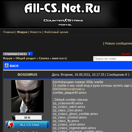
Главная
|
Форум
|
Новости
|
Файловый архив
[
Новые сообщени
1
Страница
1
из
1
Архив -
Форум
»
Общий раздел
»
Свалка
»
вася
(вася)
вася
BOSS39RUS
Дата: Вторник, 16.08.2011, 10.17.25 | Сообщение #
1
[skrito]продаю сервер 350р зомби
13 зомби к них свой мод и руки хочешь купить иди 
000000dimon@mail.ru
zombie_plague40.amxx
; Default zombie classes
zp_zclasses40.amxx
zp_zclass_witch.amxx
zp_class_zom.amxx
zp_zclass_ghost_zombie.amxx
zp_class_smoker.amxx
zp_class_fly.amxx
zp_zclass_siren.amxx
zp_zclass_regeneration.amxx
zp_zclass_assassin_zombie.amxx