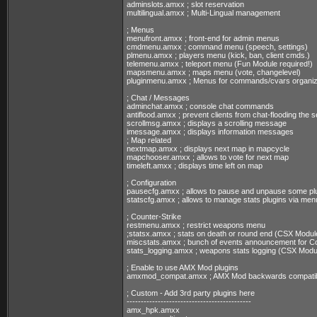
adminslots.amxx ; slot reservation
multilingual.amxx ; Multi-Lingual management
; Menus
menufront.amxx ; front-end for admin menus
cmdmenu.amxx ; command menu (speech, settings)
plmenu.amxx ; players menu (kick, ban, client cmds.)
telemenu.amxx ; teleport menu (Fun Module required!)
mapsmenu.amxx ; maps menu (vote, changelevel)
pluginmenu.amxx ; Menus for commands/cvars organiz
; Chat / Messages
adminchat.amxx ; console chat commands
antiflood.amxx ; prevent clients from chat-flooding the 
scrollmsg.amxx ; displays a scrolling message
imessage.amxx ; displays information messages
; Map related
nextmap.amxx ; displays next map in mapcycle
mapchooser.amxx ; allows to vote for next map
timeleft.amxx ; displays time left on map
; Configuration
pausecfg.amxx ; allows to pause and unpause some pl
statscfg.amxx ; allows to manage stats plugins via m
; Counter-Strike
restmenu.amxx ; restrict weapons menu
;statsx.amxx ; stats on death or round end (CSX Module
miscstats.amxx ; bunch of events announcement for Co
stats_logging.amxx ; weapons stats logging (CSX Modul
; Enable to use AMX Mod plugins
amxmod_compat.amxx ; AMX Mod backwards compatibil
; Custom - Add 3rd party plugins here
--------------------------------------------
amx_hpk.amxx