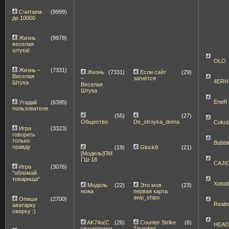
Считаем
(9999)
до 10000
Жизнь
(9978)
веселая
штука!
OLD
Жизнь –
(7331)
Жизнь
(7331)
Если сайт
(29)
Веселая
–
загнётся
4ERN
Штука
Веселая
Штука
EneR
Угадай
(6395)
пользователя
(55)
(27)
Общество
De_stroyka_doma
Coko
Игра
(3323)
говорить
только
Bubbl
правду
(19)
Glock9
(21)
[Модель]ПМ
ГШ-18
CAJI
Игра
(3076)
"обломай
товарища"
Xott
Модель
(22)
Это моя
(23)
ножа
первая карта
awp_ships
Опиши
(2700)
Realt
аватарку
сверху :)
AK74u(С
(26)
Counter Strike
(6)
HEA
глушителем
Thunder!