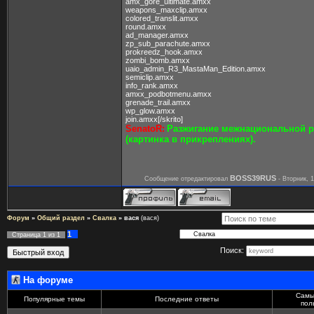
amx_gore_ultimate.amxx
weapons_maxclip.amxx
colored_translit.amxx
round.amxx
ad_manager.amxx
zp_sub_parachute.amxx
prokreedz_hook.amxx
zombi_bomb.amxx
uaio_admin_R3_MastaMan_Edition.amxx
semiclip.amxx
info_rank.amxx
amxx_podbotmenu.amxx
grenade_trail.amxx
wp_glow.amxx
join.amxx[/skrito]
SenatoR:
Разжигание межнациональной р
(картинка в прикреплениях).
BOSS39RUS
Сообщение отредактировал
-
Вторник, 1
Форум
»
Общий раздел
»
Свалка
»
вася
(вася)
1
Страница
1
из
1
Поиск:
На форуме
Самы
Популярные темы
Последние ответы
пол