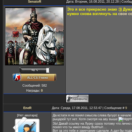
SenatoR
Дата: Вторник, 16.08.2011, 20.12.28 | Сооб
Это я все прекрасно знаю :)) Дум
нужно снова взглянуть на
свое с
Сообщений:
582
Награды:
0
EneR
Дата: Среда, 17.08.2011, 12.53.47 | Сообщение #
9
[Нет аватара]
Да кстати я не понял смысла слова бугурт в начале 
рыцарей тут нет. Хотя смотря на аву выше
ЗЫ Давай ссылку на Лурку сразу потому что лично 
понял что ты имел ввиду ButtHurt....
Вот за это тебе и замечание сделали. А дал бы подр