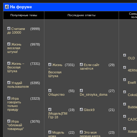
На форуме
Самы
Популярные темы
Последние ответы
пол
Считаем
(9999)
до 10000
Жизнь
(9978)
веселая
штука!
OLD
Жизнь –
(7331)
Жизнь
(7331)
Если сайт
(29)
Веселая
–
загнётся
4ERN
Штука
Веселая
Штука
EneR
Угадай
(6395)
пользователя
(55)
(27)
Общество
De_stroyka_doma
Coko
Игра
(3323)
говорить
только
Bubbl
правду
(19)
Glock9
(21)
[Модель]ПМ
ГШ-18
CAJI
Игра
(3076)
"обломай
товарища"
Xott
Модель
(22)
Это моя
(23)
ножа
первая карта