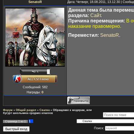
SenatoR
Дата: Четверг, 18.08.2011, 13.12.30 | Сооб
Данная тема была перемещ
раздела:
Сайт
.
Причина перемещения:
В 
наказание правомерно.
Переместил:
SenatoR
.
Сообщений:
582
Награды:
0
Форум
»
Общий раздел
»
Свалка
»
Обращение к модерам, или
бугурт школьника средних классов
1
Страница
1
из
1
Поиск: