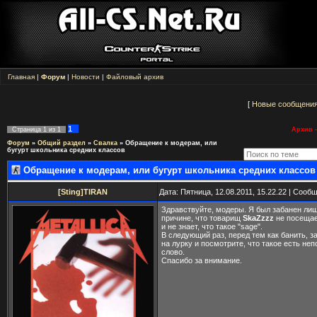
Главная
|
Форум
|
Новости
|
Файловый архив
[
Новые сообщени
1
Страница
1
из
1
Архив -
Форум
»
Общий раздел
»
Свалка
»
Обращение к модерам, или
бугурт школьника средних классов
Обращение к модерам, или бугурт школьника средних классов
[Sting]TIRAN
Дата: Пятница, 12.08.2011, 15.22.22 | Сооб
Здравствуйте, модеры. Я был забанен лиш
причине, что товарищ
SkaZzzz
не посеща
и не знает, что такое "sage".
В следующий раз, перед тем как банить, з
на лурку и посмотрите, что такое есть неп
слово.
Спасибо за внимание.