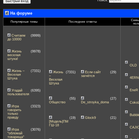
На форуме
Самы
Популярные темы
Последние ответы
пол
Считаем
(9999)
до 10000
Жизнь
(9978)
веселая
штука!
OLD
Жизнь –
(7331)
Жизнь
(7331)
Если сайт
(29)
Веселая
–
загнётся
4ERN
Штука
Веселая
Штука
EneR
Угадай
(6395)
пользователя
(55)
(27)
Общество
De_stroyka_doma
Coko
Игра
(3323)
говорить
только
Bubbl
правду
(19)
Glock9
(21)
[Модель]ПМ
ГШ-18
CAJI
Игра
(3076)
"обломай
товарища"