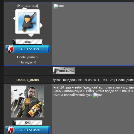
[Нет аватара]
Сообщений:
9
Награды:
0
Daniluk_86rus
Дата: Понедельник, 29.08.2011, 19.11.28 | Сообщени
kraft54
, раз у тебя "здешняя" кс, то во время мульт
нажми английскую H (эйч), и там вроде во 2 или в 3
смена правой/левой руки