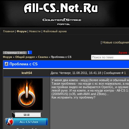
Главная
|
Форум
|
Новости
|
Файловый архив
[
Новые сообщени
1
Страница
1
из
1
Архив -
Форум
»
Общий раздел
»
Свалка
»
Проблема с CS
Проблема с CS
kraft54
Дата: Четверг, 11.08.2011, 16.41.18 | Сообщение #
1
У меня два компа - ноуд (более новый) и обычный ко
Такая проблема - на ноуде с кс все нормально, а на
настройках видео не выбирается OpenGL, и оружие
левой руке. И на компе, и на ноуде контра - All-CS 1.
(2009/RUS) (v35, with AMX and ZBots)...
Как исправить эту проблему?