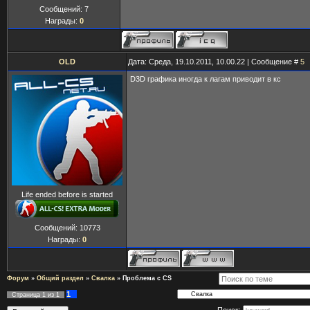
Сообщений:
7
Награды:
0
OLD
Дата: Среда, 19.10.2011, 10.00.22 | Сообщение #
5
D3D графика иногда к лагам приводит в кс
Life ended before is started
Сообщений:
10773
Награды:
0
Форум
»
Общий раздел
»
Свалка
»
Проблема с CS
1
Страница
1
из
1
Поиск: