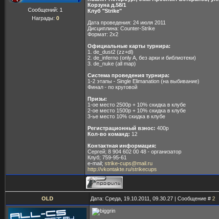
Корзуна д.58/1
Сообщений:
1
Клуб "Strike"
Награды:
0
Дата проведения: 24 июля 2011
Дисциплина: Counter-Strike
Формат: 2х2
Официальные карты турнира:
1. de_dust2 (zz+dl)
2. de_inferno (only A, без арки и библиотеки)
3. de_nuke (all map)
Система проведения турнира:
1-2 этапы - Single Elimanation (на выбивание)
Финал - по круговой
Призы:
1-ое место 2500р + 10% скидка в клубе
2-ое место 1500р + 10% скидка в клубе
3-ье место 10% скидка в клубе
Регистрационный взнос:
400р
Кол-во команд:
12
Контактная информация:
Сергей; 8 904 602 00 48 - организатор
Клуб; 759-95-61
e-mail;
strike-cups@mail.ru
http://vkontakte.ru/strikecups
OLD
Дата: Среда, 19.10.2011, 09.30.27 | Сообщение #
2