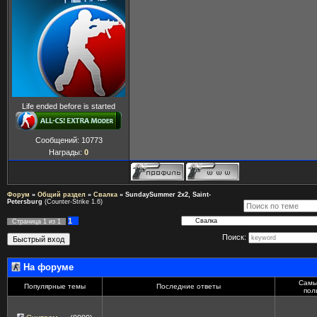
Life ended before is started
Сообщений:
10773
Награды:
0
Форум
»
Общий раздел
»
Свалка
»
SundaySummer 2x2, Saint-
Petersburg
(Counter-Strike 1.6)
1
Страница
1
из
1
Поиск:
На форуме
Самы
Популярные темы
Последние ответы
пол