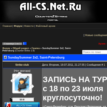
Главная
|
Форум
|
Новости
|
Файловый архив
[
Новые сообщени
1
Страница
1
из
1
Архив -
Форум
»
Общий раздел
»
Свалка
»
SundaySummer 2x2, Saint-
Petersburg
(Counter-Strike 1.6)
SundaySummer 2x2, Saint-Petersburg
Strike-club
Дата: Вторник, 19.07.2011, 21.27.55 | Сообщение #
1
[Нет аватара]
ЗАПИСЬ НА ТУР
с 18 по 23 июля
круглосуточно!
г.Санкт-Петербург, ст.м. Проспект Ветеранов, ул