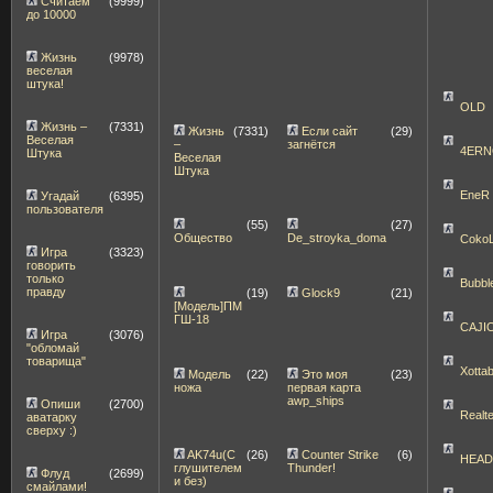
Считаем
(9999)
до 10000
Жизнь
(9978)
веселая
штука!
OLD
Жизнь –
(7331)
Жизнь
(7331)
Если сайт
(29)
Веселая
–
загнётся
4ERN
Штука
Веселая
Штука
EneR
Угадай
(6395)
пользователя
(55)
(27)
Общество
De_stroyka_doma
Coko
Игра
(3323)
говорить
только
Bubbl
правду
(19)
Glock9
(21)
[Модель]ПМ
ГШ-18
CAJI
Игра
(3076)
"обломай
товарища"
Xott
Модель
(22)
Это моя
(23)
ножа
первая карта
awp_ships
Опиши
(2700)
Realt
аватарку
сверху :)
AK74u(С
(26)
Counter Strike
(6)
HEA
глушителем
Thunder!
Флуд
(2699)
и без)
смайлами!