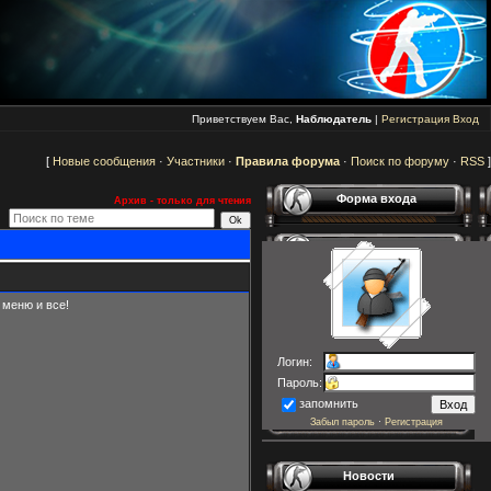
Приветствуем Вас,
Наблюдатель
|
Регистрация
Вход
[
Новые сообщения
·
Участники
·
Правила форума
·
Поиск по форуму
·
RSS
]
Форма входа
Архив - только для чтения
 меню и все!
Логин:
Пароль:
запомнить
Забыл пароль
·
Регистрация
Новости