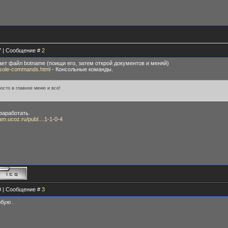
17 | Сообщение #
2
ает файл botname (поищи его, затем открой документов и меняй)
console-commands.html
- Консольные команды.
росто в главное меню и все!
 заработать.
eam.ucoz.ru/publ....1-1-0-4
40 | Сообщение #
3
бую .