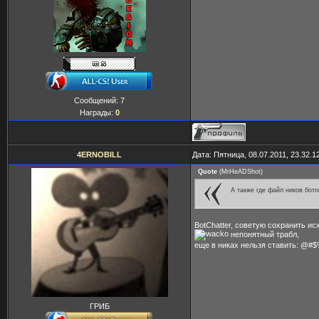
Сообщений:
7
Награды:
0
4ERNOBILL
Дата: Пятница, 08.07.2011, 23.32.
Quote
(
MrHeADShot
)
А также где файл ников бото
BotChatter, советую сохранить и
непонятный трабл,
еще в никах нельзя ставить: @#$%
ГРИБ