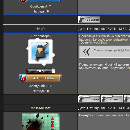
Сообщений:
7
Награды:
0
EneR
Дата: Пятница, 08.07.2011, 13.54.
[Нет аватара]
Насколько я знаю за имена отвеч
http://cstrike.co.il/cs/console/all-
Quote
(
MrHeADShot
)
У меня теперь при bot_kill п
Почисти конфиг. И bot_kill должен
Как чистить конфиг -
http://imba-t
Сообщений:
5126
Награды:
0
MrHeADShot
Дата: Пятница, 08.07.2011, 14.49.
Energ1zer
, Большое спасибо! Про