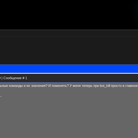
19 | Сообщение #
1
ные команды и их значения? И поменять? У меня теперь при bot_kill просто в главное
--