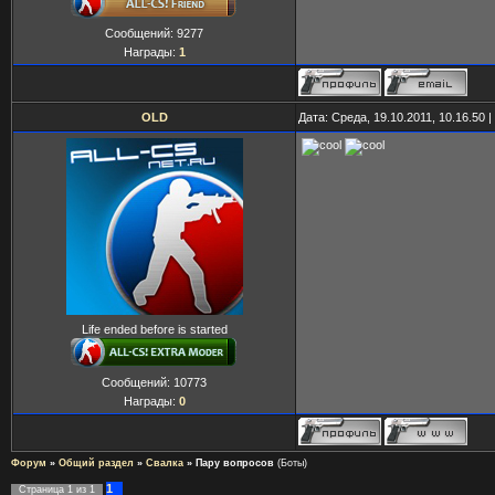
Сообщений:
9277
Награды:
1
OLD
Дата: Среда, 19.10.2011, 10.16.50
Life ended before is started
Сообщений:
10773
Награды:
0
Форум
»
Общий раздел
»
Свалка
»
Пару вопросов
(Боты)
1
Страница
1
из
1