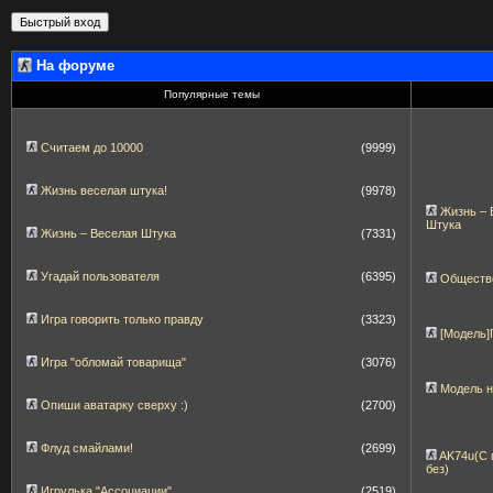
На форуме
Популярные темы
Считаем до 10000
(9999)
Жизнь веселая штука!
(9978)
Жизнь – 
Штука
Жизнь – Веселая Штука
(7331)
Угадай пользователя
(6395)
Обществ
Игра говорить только правду
(3323)
[Модель
Игра "обломай товарища"
(3076)
Модель 
Опиши аватарку сверху :)
(2700)
Флуд смайлами!
(2699)
AK74u(С 
без)
Игрулька "Ассоциации"
(2519)