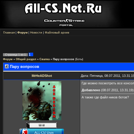
Главная
|
Форум
|
Новости
|
Файловый архив
1
Страница
1
из
1
Форум
»
Общий раздел
»
Свалка
»
Пару вопросов
(Боты)
Пару вопросов
MrHeADShot
Дата: Пятница, 08.07.2011, 13.31.
Где можно посмотреть все консоль
Добавлено
(08.07.2011, 13.31.19)
-------------------------------------------
А также где файл ников ботов?