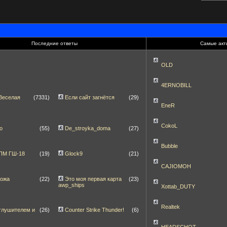
Последние ответы
Самые акт
OLD
4ERNOBILL
Веселая
(7331)
Если сайт загнётся
(29)
EneR
CokoL
о
(55)
De_stroyka_doma
(27)
Bubble
]ПМ ГШ-18
(19)
Glock9
(21)
CAJIOMOH
ножа
(22)
Это моя первая карта
(23)
awp_ships
Xottab_DUTY
Realtek
глушителем и
(26)
Counter Strike Thunder!
(6)
HEADSCHOT