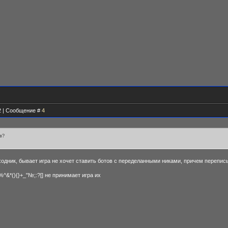
12 | Сообщение #
4
в?
сходник, бывает игра не хочет ставить ботов с переделанными никами, причем перепис
^&*(){}+_"№;:?[] не принимает игра их