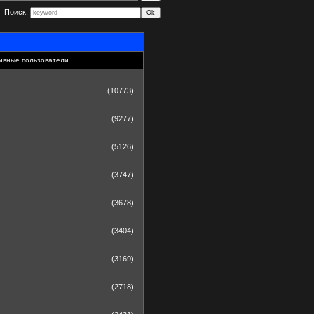
Поиск:
ивные пользователи
(10773)
(9277)
(5126)
(3747)
(3678)
(3404)
(3169)
(2718)